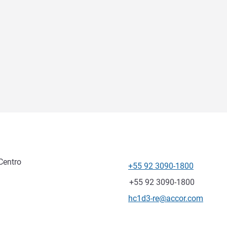
Centro
+55 92 3090-1800
전화
팩스
+55 92 3090-1800
E-mail
hc1d3-re@accor.com