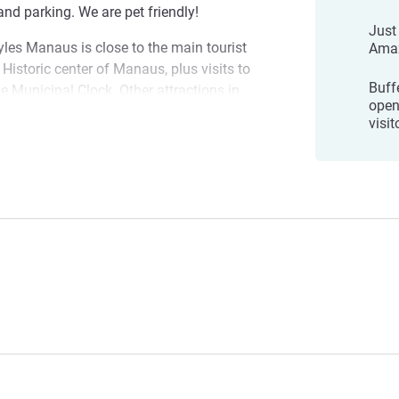
and parking. We are pet friendly!
Just
yles Manaus is close to the main tourist
Amaz
 Historic center of Manaus, plus visits to
Buff
 Municipal Clock. Other attractions in
open
 Plaza, the Provincial Palace, the Palace
visit
allery for handicrafts from more than 15
 sights of Manaus? Experience the Meeting
d Seringal Museums. With all these tips,
 in Manaus. Book now and enjoy!
us, in one of the main areas of the city
ttractions such as the Adolpho Lisboa
ultural richness of the state.
관리