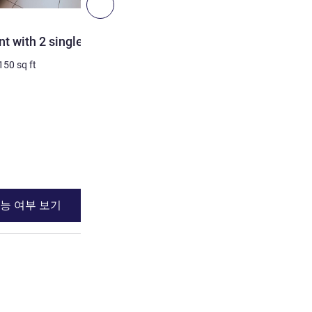
다음 - 객실
객실
t with 2 single beds.
Standard apartment with 2
150
sq ft
4명 최대
32
m²
/
344
sq ft
침구
1 x 더블 베드 그리고
세부 정보 보기
능 여부 보기
이용 가능 여부
d apartment with 2 single beds.