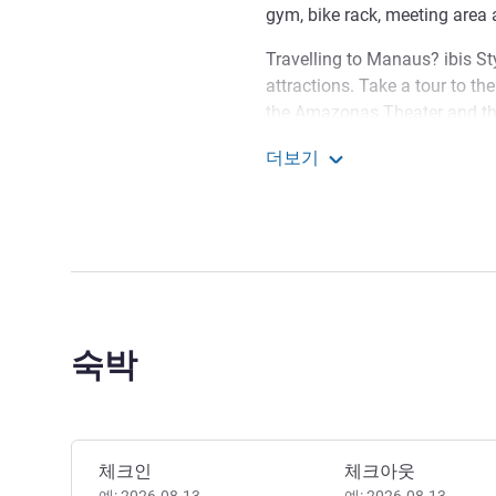
gym, bike rack, meeting area 
Travelling to Manaus? ibis St
attractions. Take a tour to the
the Amazonas Theater and the
Manaus are the São Sebastião
더보기
of Justice, and the Amazon G
Ibis Styles Manaus
regional ethnicities.
Want to visit the traditional
of Waters, and the Amazon an
you know exactly what to do
Welcome to ibis Styles Mana
숙박
with easy access to tourist a
Municipal Market, for all the c
Mrs Caroline Tribuzy 호텔 
이 호텔 예약하기
체크인
체크아웃