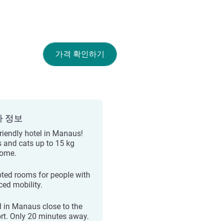
가격 확인하기
가 정보
friendly hotel in Manaus!
 and cats up to 15 kg
ome.
ted rooms for people with
ced mobility.
l in Manaus close to the
ort. Only 20 minutes away.