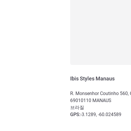
Ibis Styles Manaus
R. Monsenhor Coutinho 560, 
69010110
MANAUS
브라질
GPS
:
-3.1289, -60.024589
호텔 접근 및 교통