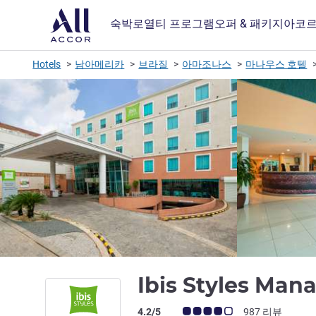
숙박
로열티 프로그램
오퍼 & 패키지
아코르
Hotels
남아메리카
브라질
아마조나스
마나우스 호텔
Ibis Styles Man
고객 평점 (ALL 평가)
4.2/5
987 리뷰