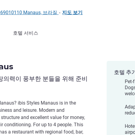
ro, 69010110 Manaus, 브라질
-
지도 보기
호텔 서비스
naus
호텔 추
 창의력이 풍부한 분들을 위해 준비
Pet-
Dogs
welc
Manaus? ibis Styles Manaus is in the
Adap
business and leisure. Modern and
redu
structure and excellent value for money,
ir conditioning. For up to 4 people. This
Hote
as a restaurant with regional food, bar,
airp