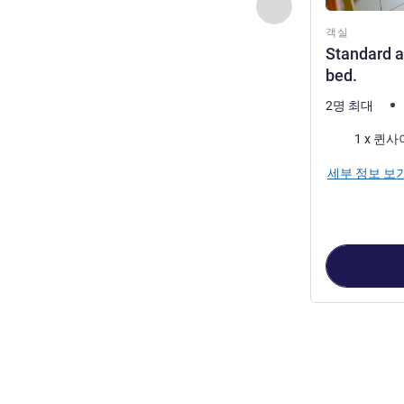
이전 - 객실
객실
Standard a
bed.
2명 최대
침구
1 x 퀸
세부 정보 보
2
/
1
페이지
, 객실 1