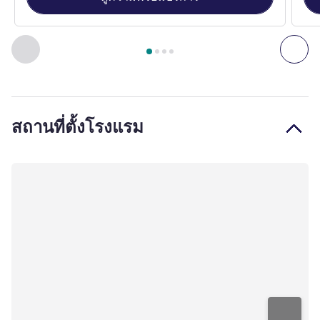
หน้า
1
จาก
4
, ห้องพัก 1 : STANDARD ROOM, 1 Kingsize Bed , 
ก่อนหน้า - ห้องพัก
ถัดไ
สถานที่ตั้งโรงแรม