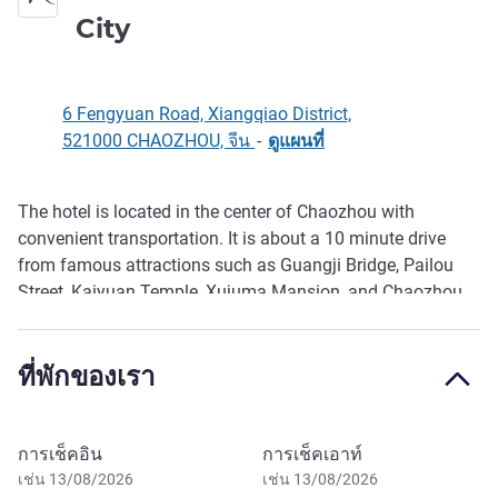
4 ดาว
City
6 Fengyuan Road, Xiangqiao District,
521000 CHAOZHOU, จีน
-
ดูแผนที่
The hotel is located in the center of Chaozhou with
รายละเอียด
convenient transportation. It is about a 10 minute drive
from famous attractions such as Guangji Bridge, Pailou
Street, Kaiyuan Temple, Xujuma Mansion, and Chaozhou
West Lake. The hotel has a variety of luxurious and
comfortable rooms, providing you with open spaces and
ที่พักของเรา
diverse choices, making it the best place to stay in
Fengcheng.
จองโรงแรมนี้
การเช็คอิน
การเช็คเอาท์
เช่น 13/08/2026
เช่น 13/08/2026