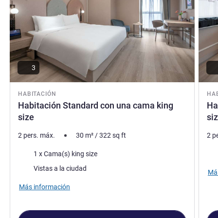
3
HABITACIÓN
HA
Habitación Standard con una cama king
Ha
size
si
2 pers. máx.
30
m²
/
322
sq ft
2 p
Ropa de cama
Vie
1 x Cama(s) king size
Views :
Vistas a la ciudad
Más
Más información