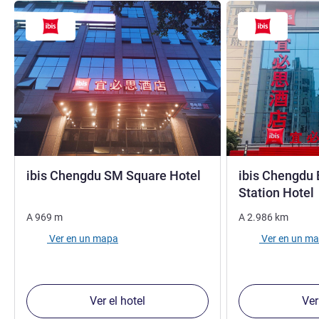
1 estrella
ibis Chengdu SM Square Hotel
ibis Chengdu 
Station Hotel
A
969
m
A
2.986
km
Ver en un mapa
Ver en un m
Ver el hotel
Ver