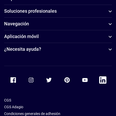
Soluciones profesionales
Navegación
Aplicación móvil
¿Necesita ayuda?
Accor Facebook
Accor Instagram
Accor Twitter
Accor Pinterest
Accor Youtube
Accor Li
CGS
CGS Adagio
Condiciones generales de adhesión