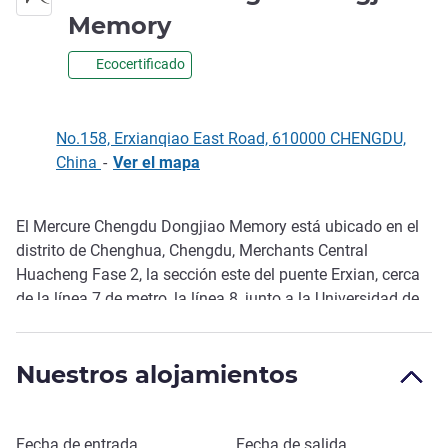
4 estrellas
Memory
Ecocertificado
No.158, Erxianqiao East Road, 610000 CHENGDU,
China
-
Ver el mapa
El Mercure Chengdu Dongjiao Memory está ubicado en el
Descripción
distrito de Chenghua, Chengdu, Merchants Central
Huacheng Fase 2, la sección este del puente Erxian, cerca
de la línea 7 de metro, la línea 8, junto a la Universidad de
Ciencia y Tecnología (a 5 minutos a pie) y cerca del
Memorial del Barrio Este, el centro comercial Chengdu
Nuestros alojamientos
Merchants Garden, Longhu Chengdu Binjiang Sky Street,
Chengdu Huarun City, por lo que ofrece una ubicación
práctica.
Reservar este hotel
Fecha de entrada
Fecha de salida