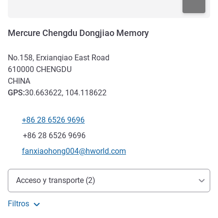
Mercure Chengdu Dongjiao Memory
No.158, Erxianqiao East Road
610000
CHENGDU
CHINA
GPS
:
30.663622, 104.118622
+86 28 6526 9696
Teléfono
Fax
+86 28 6526 9696
Correo electrónico de contacto
fanxiaohong004@hworld.com
Acceso y transporte
Acceso y transporte (2)
Filtros