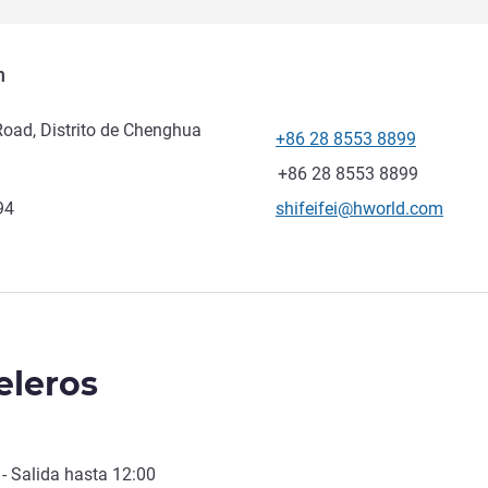
n
oad, Distrito de Chenghua
+86 28 8553 8899
Teléfono
Fax
+86 28 8553 8899
Correo electrónico de conta
94
shifeifei@hworld.com
eleros
- Salida hasta
12:00