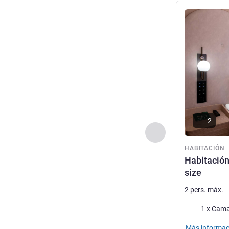
Más informac
2
Anterior - Habitaci
HABITACIÓN
Habitación
size
2 pers. máx.
Ropa de cam
1 x Cama
Más informac