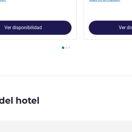
Ver disponibilidad
Ver di
Habitación 1 : Habitación Superior con 1 cama king size , Habita
del hotel