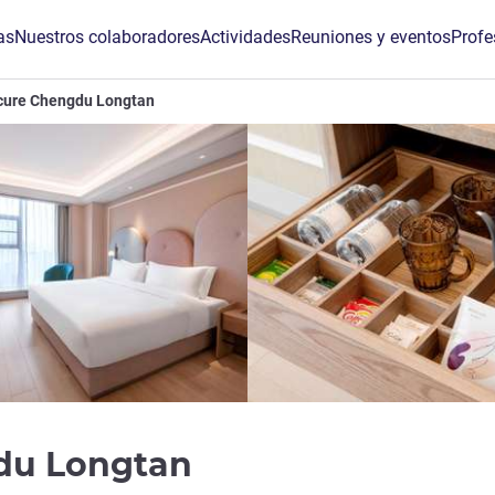
as
Nuestros colaboradores
Actividades
Reuniones y eventos
Profe
cure Chengdu Longtan
4 estrellas
du Longtan