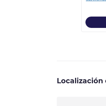
Página
1
de
3
, 
Localización 