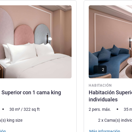
ión
Más información
2
ón
HABITACIÓN
 Superior con 1 cama king
Habitación Superi
individuales
30
m²
/
322
sq ft
2 pers. máx.
35
m
a
Ropa de cama
(s) king size
2 x Cama(s) indivi
ión
Más información