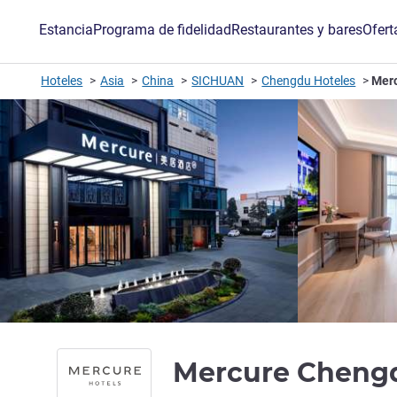
Estancia
Programa de fidelidad
Restaurantes y bares
Ofert
Hoteles
Asia
China
SICHUAN
Chengdu Hoteles
Mer
Mercure Cheng