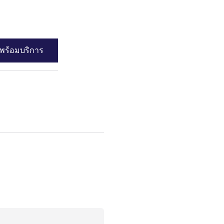
ดูรายละเอียด
พร้อมบริการ
ดูความพร้อมบร
luxe Room with One King-size Bed