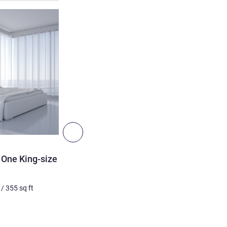
ดูรายละเอียด
ถัดไป - ห้องพัก
ห้องพัก
 One King-size Bed
Executive Room with One 
ภาพถ่ายที่ไม่ใช่สัญญา
/
355
sq ft
3 คน สูงสุด
33
m²
/
355
sq 
เครื่องนอน
1 x เตียงคิงไซส์
วิว:
ฝั่งเมือง