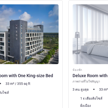
ดูรายละเอียด
ห้องพัก
oom with One King-size Bed
Deluxe Room with
ภาพถ่ายที่ไม่ใช่สัญญา
33
m²
/
355
sq ft
3 คน สูงสุด
33
m²
คิงไซส์
เครื่องนอน
1 x เตียงคิงไซส์
วิว:
ฝั่งเมือง