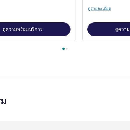
ดูรายละเอียด
ดูความพร้อมบริการ
ดูความ
้องพัก 1 : Superior Room with One King-size Bed , ห้องพัก 2 : De
รม