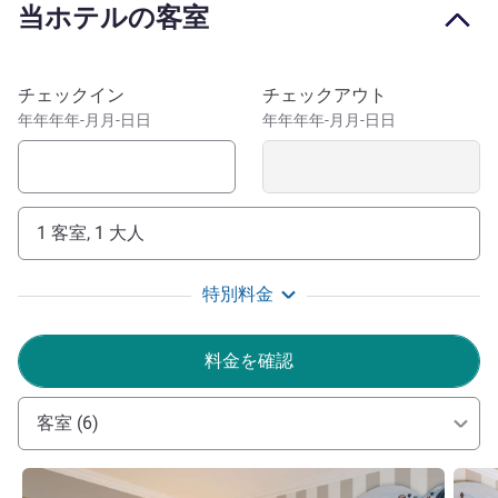
当ホテルの客室
easy access of the main rail and road links. The town
centre is within walking distance and Northampton train
station only a 10-minute walk away. For business our hotel
このホテルを予約
チェックイン
チェックアウト
is easily accessible to key business parks including
年年年年-月月-日日
年年年年-月月-日日
Brackmills Industrial Estate within 10 Minutes' Drive. For
Leisure the hotel is conveniently key Northamptonshire
attractions including , Silverstone and Althorp Estate
The Mercure Northampton is easily reached by both Train
1 客室, 1 大人
and Bus and are within walking distance. Looking to drive
the M1 motorway is close to the hotel. From the M1 take
特別料金
the A45 or A5076 into Northampton town Centre.
In the heart of Northampton town centre, our hotel is an
料金を確認
excellent choice for business, business groups, sporting
groups and leisure visitors to the area. Our passionate and
客室 (6)
dedicated team are looking forward to welcoming you.
JAMES SIMPSON ホテル経営
詳細を表示
詳細