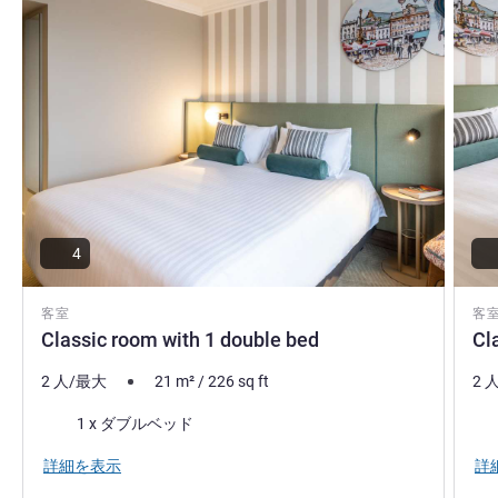
4
客室
客
Classic room with 1 double bed
Cl
2 人/最大
21
m²
/
226
sq ft
2 
寝具
寝
1 x ダブルベッド
詳細を表示
詳