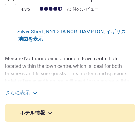
お客さまの声 (確認済みレビュー アコーホテルズ)
73 件のレビュー
4.3/5
Silver Street, NN1 2TA NORTHAMPTON, イギリス
-
地図を表示
Mercure Northampton is a modern town centre hotel
説明
located within the town centre, which is ideal for both
business and leisure guests. This modern and spacious
hotel, offers everything you will need for your stay within
the local area. All our fully refurbished 146 modern hotel
さらに表示
rooms have climate control and free WIFI working desk .
Mercure Northampton
Choose between a Classic or Privilege room. Enjoy our
onside Bar and Restaurant offering breakfast and dinner or
ホテル情報
order from our 24-hour room service menu. Free access to
gym.
Mercure Northampton is a modern town centre hotel within