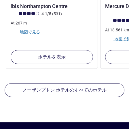
2 つ星
ibis Northampton Centre
Mercure D
お客さまの声 (確認済みレビュー アコーホテルズ)
件のレビュー
4.1/5
(531
)
お客さまの声
At
267
m
At
18.561
km
地図で見る
地図で
ホテルを表示
ノーザンプトン ホテルのすべてのホテル