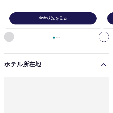
空室状況を見る
3
ページ中
1
ページ
, 客室 1 : Classic room with 1 double bed 
前に戻る - 客室
次へ
ホテル所在地