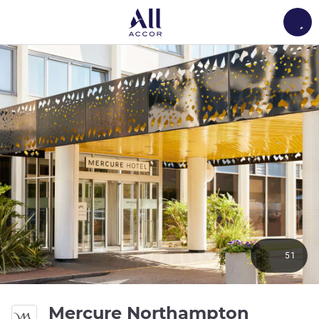
Load
51
4 つ星
Mercure Northampton