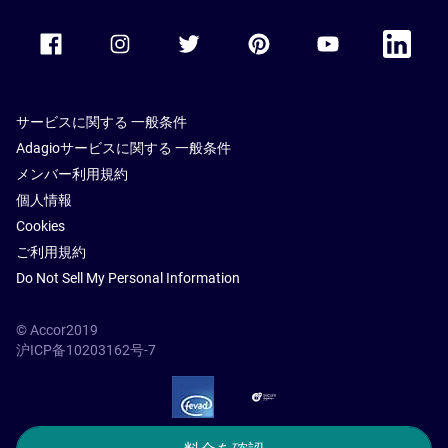
Accor Facebook
Accor Instagram
Accor Twitter
Accor Pinterest
Accor Youtube
Accor Li
サービスに関する 一般条件
Adagioサービスに関する 一般条件
メンバー利用規約
個人情報
Cookies
ご利用規約
Do Not Sell My Personal Information
© Accor2019
沪ICP备10203162号-7
SSL Secure – globalSign