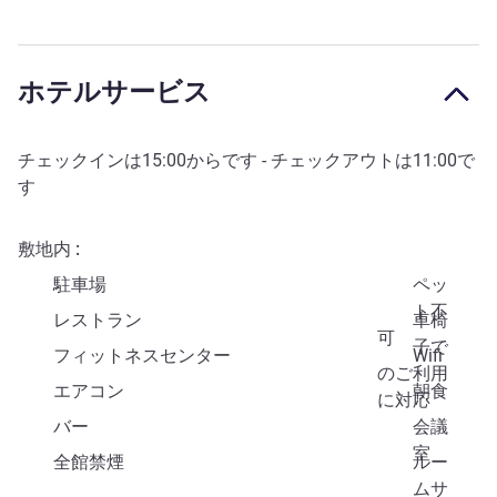
ホテルサービス
チェックインは
15:00
からです - チェックアウトは
11:00
で
す
敷地内
駐車場
ペッ
ト不
レストラン
車椅
可
子で
フィットネスセンター
Wifi
のご利用
エアコン
朝食
に対応
バー
会議
室
全館禁煙
ルー
ムサ