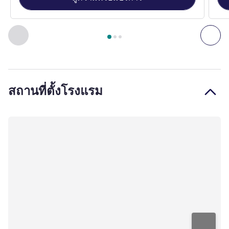
หน้า
1
จาก
3
, ห้องพัก 1 : Courtyard Family Room with King-si
ก่อนหน้า - ห้องพัก
ถัดไ
สถานที่ตั้งโรงแรม