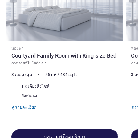
ห้องพัก
ห้อง
Courtyard Family Room with King-size Bed
Co
ภาพถ่ายที่ไม่ใช่สัญญา
ภาพถ
3 คน สูงสุด
45
m²
/
484
sq ft
3 ค
เครื่องนอน
เคร
1 x เตียงคิงไซส์
วิว:
วิว:
ฝั่งสนาม
ดูรายละเอียด
ดูร
ดูความพร้อมบริการ