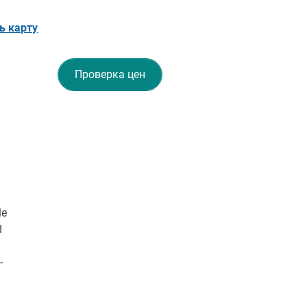
ь карту
Проверка цен
le
d
-