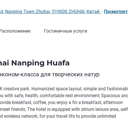
oad, Nanping Town Zhuhai, 519000 ZHUHAI, Китай
-
Посмотрет
Расположение
Гостиничные услуги
uhai Nanping Huafa
эконом-класса для творческих натур
 creative park. Humanized space layout, simple and fashionab
u with safe, health, comfortable rest environment; Spacious an
provide breakfast, coffee, you enjoy a fin e breakfast, afternoon
meet friends; The hotel is equipped with atrium leisure area, self
 wireless network, for your travel life to provide unlimited