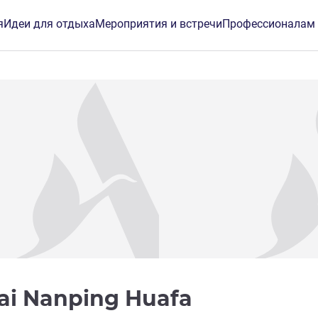
я
Идеи для отдыха
Мероприятия и встречи
Профессионалам
3 звезды
hai Nanping Huafa