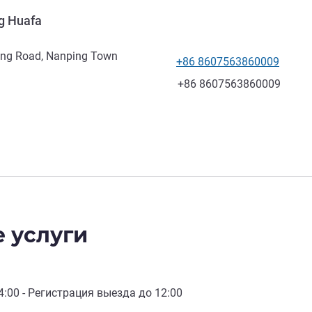
ng Huafa
ing Road, Nanping Town
+86 8607563860009
Телефон
Факс
+86 8607563860009
 услуги
4:00
- Регистрация выезда до
12:00