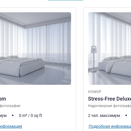
информация
Подробная информац
НОМЕР
oom
Stress-Free Delu
 фотография
Недоговорная фотограф
имум
0
m²
/
0
sq ft
2 чел. максимум
информация
Подробная информац