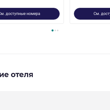
См. доступные номера
См. дос
3
, Номер 1 : Double Room , Номер 2 : Stress-Free Deluxe Doub
ие отеля