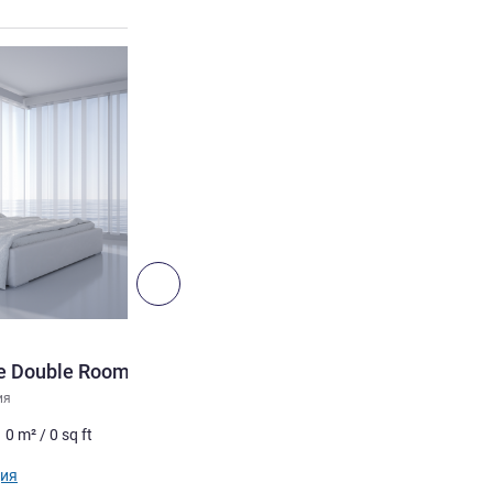
ия
Подробная информация
Далее - Номер
НОМЕР
xe Double Room
Deluxe Double Room
ия
Недоговорная фотография
0
m²
/
0
sq ft
2 чел. максимум
0
m²
/
0
ия
Подробная информация