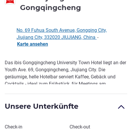
3 Sterne
Gongqingcheng
No. 69 Fuhua South Avenue, Gongqing City,
Jiujiang City, 332020 JIUJIANG, China
-
Karte ansehen
Das ibis Gongqingcheng University Town Hotel liegt an der
Beschreibung
Youth Ave. 69, Gongqingcheng, Jiujiang City. Die
geräumige, helle Hotelbar serviert Kaffee, Gebäck und
Cocktails - ideal zum Frühstück, für Meetings am
Nachmittag und Treffen mit Freunden. Das Hote l bietet
auch einen Erholungsbereich im Innenhof, einen
Unsere Unterkünfte
Selbstbedienungs-Wäscheraum und Highspeed-WIFI für
unbegrenzten Komfort auf Ihrer Reise.
Dieses Hotel buchen
Check-in
Check-out