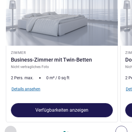
ZIMMER
ZI
Business-Zimmer mit Twin-Betten
Do
Nicht vertragliches Foto
Nich
2 Pers. max.
0
m²
/
0
sq ft
2 P
Details ansehen
Det
Verfügbarkeiten anzeigen
Seite
1
von
2
, Zimmer 1 : Business-Zimmer mit Twin-Betten ,
Zurück - Zimmer
Wei