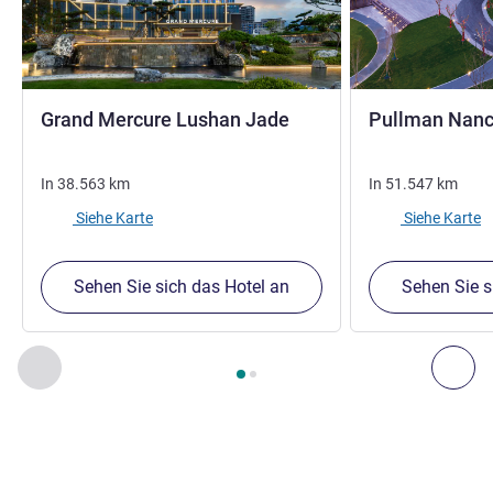
5 Sterne
Grand Mercure Lushan Jade
Pullman Nanc
In
38.563
km
In
51.547
km
Siehe Karte
Siehe Karte
Sehen Sie sich das Hotel an
Sehen Sie s
Seite
1
von
2
, Unsere anderen Etablissements in der Nähe 1 :,
Zurück - Unsere anderen Etablissements in der Nähe
Wei