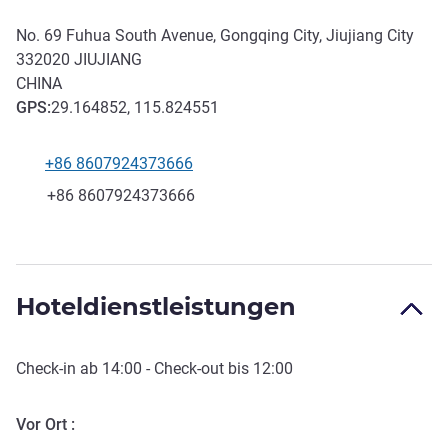
No. 69 Fuhua South Avenue, Gongqing City, Jiujiang City
332020
JIUJIANG
CHINA
GPS
:
29.164852, 115.824551
+86 8607924373666
Tel
Fax
+86 8607924373666
Hoteldienstleistungen
Check-in
ab
14:00
-
Check-out
bis
12:00
Vor Ort