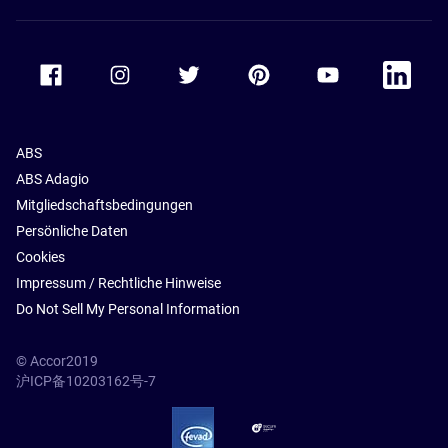
Accor Facebook
Accor Instagram
Accor Twitter
Accor Pinterest
Accor Youtube
Accor Li
ABS
ABS Adagio
Mitgliedschaftsbedingungen
Persönliche Daten
Cookies
Impressum / Rechtliche Hinweise
Do Not Sell My Personal Information
© Accor2019
沪ICP备10203162号-7
SSL Secure – globalSign