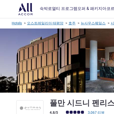
숙박
로열티 프로그램
오퍼 & 패키지
아코르
Hotels
오스트레일리아 태평양
호주
뉴사우스웨일스
시
풀만 시드니 펜리
고객 평점 (ALL 평가)
4.8/5
3,067 리뷰