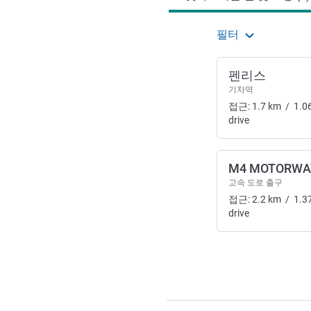
필터
펜리스
기차역
접근:
1.7
km
/
1.0
drive
M4 MOTORWA
고속 도로 출구
접근:
2.2
km
/
1.3
drive