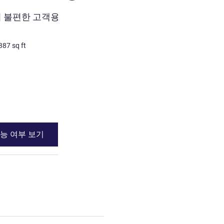
객실
불편한 고객용 객실) -
슈페리어룸 - 킹 싱글 베드
2명 최대
28
m²
/
301
sq ft
387
sq ft
침구
2 x 싱글 베드
세부 정보 보기
능 여부 보기
이용 가능 여부
이 불편한 고객용 객실) - 킹사이즈 베드 1개