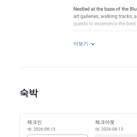
Nestled at the base of the Bl
art galleries, walking tracks, 
guests to experience the best
blend of relaxation and advent
with over twenty restaurants 
더보기
of cuisines. From cozy bistros 
풀만 시드니 펜리스
from traditional flavors to in
펜리스의 최고급 숙박시설에
Charlie Young 호텔 관리
숙박
이 호텔 예약하기
체크인
체크아웃
예: 2026-08-13
예: 2026-08-13