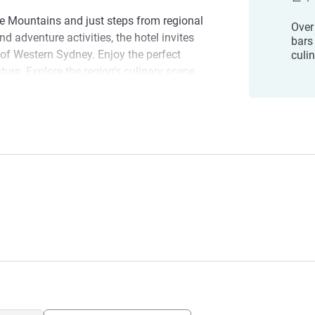
ue Mountains and just steps from regional
Over
and adventure activities, the hotel invites
bars
 of Western Sydney. Enjoy the perfect
culi
ure. Explore the region's culinary scene
and bars, each showcasing a diverse array
to lively eateries, indulge in everything
novative dishes.
 오신 것을 환영합니다.