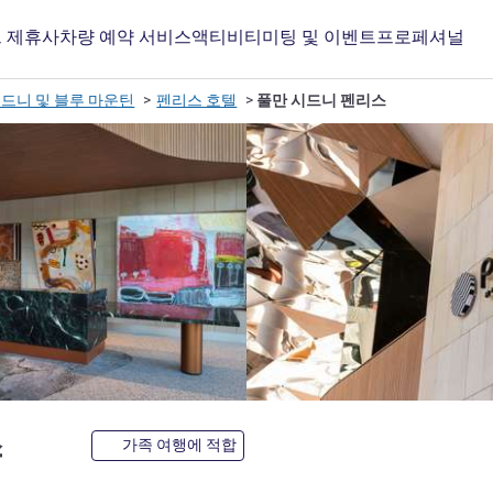
 제휴사
차량 예약 서비스
액티비티
미팅 및 이벤트
프로페셔널
드니 및 블루 마운틴
펜리스 호텔
풀만 시드니 펜리스
5성
스
가족 여행에 적합