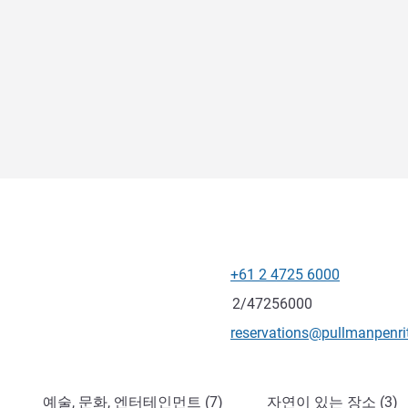
+61 2 4725 6000
전화
팩스
2/47256000
E-mail
reservations@pullmanpenri
예술, 문화, 엔터테인먼트 (7)
자연이 있는 장소 (3)