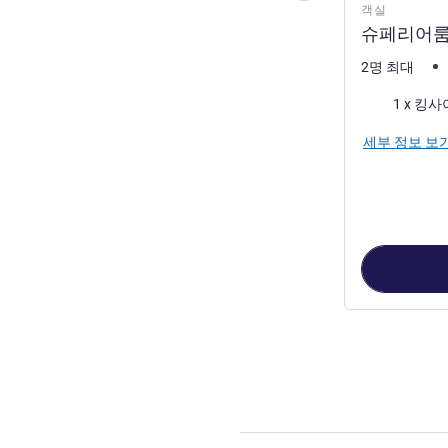
객실
슈페리어룸 
2명 최대
침구
1 x 킹
세부 정보 보
3
/
1
페이지
, 객실