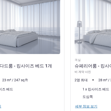
객실
탠다드룸 - 킹사이즈 베드 1개
슈페리어룸 - 킹사
비 계약 사진
23
m²
/
247
sq ft
2명 최대
28
m²
/
침구
사이즈 베드
1 x 킹사이즈 베드
전망:
도심쪽
기
세부 정보 보기