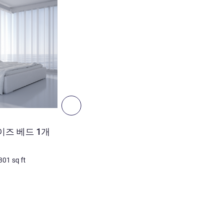
다음 - 객실
객실
이즈 베드 1개
슈페리어 룸 - 싱글 베드 2
비 계약 사진
301
sq ft
2명 최대
33
m²
/
355
sq ft
침구
2 x 싱글 베드
전망:
도심쪽
세부 정보 보기