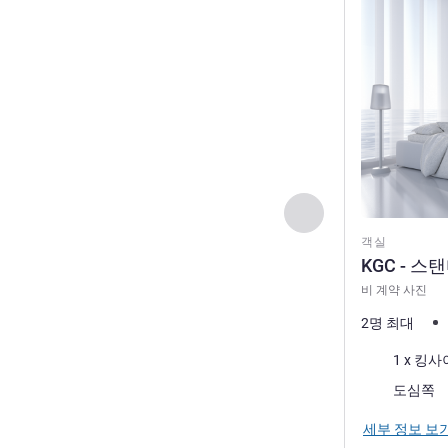
이전 - 객실
객실
KGC - 스
비 계약 사진
2명 최대
침구
1 x 킹
전망:
도심쪽
세부 정보 보