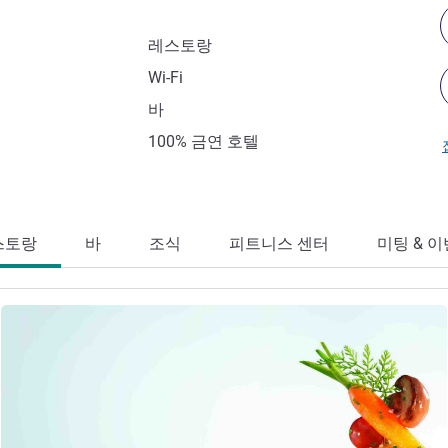
레스토랑
Wi-Fi
바
100% 금연 호텔
스토랑
바
조식
피트니스 센터
미팅 & 
세부 정보 보기