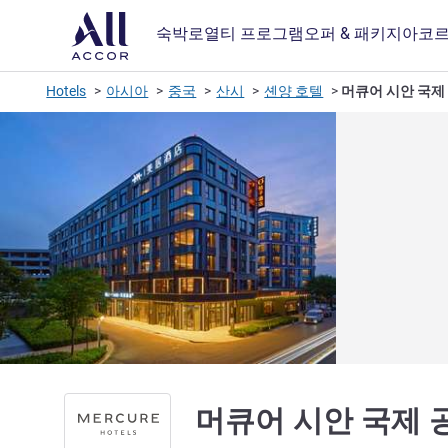
숙박
로열티 프로그램
오퍼 & 패키지
아코르
Hotels
아시아
중국
산시
셴양 호텔
머큐어 시안 국제
머큐어 시안 국제 