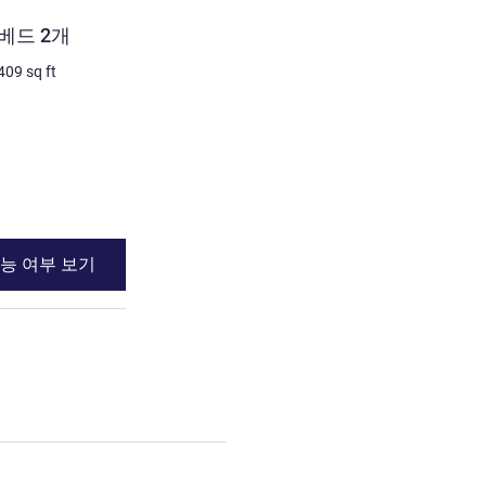
객실
베드 2개
디럭스룸 - 킹사이즈 베드 
409
sq ft
3명 최대
38
m²
/
409
sq ft
침구
1 x 킹사이즈 베드
전망:
정원쪽
세부 정보 보기
능 여부 보기
이용 가능 여부
베드 2개