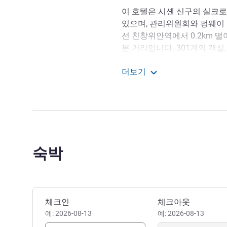
이 호텔은 시셴 신구의 실크
있으며, 관리위원회와 펑웨이 
선 친창위안역에서 0.2km 떨
분 거리입니다. 301개의 객실
큐티브룸, 다기능 회의실, 2
더보기
을 갖추고 있습니다.
노보텔 시안 시시안
숙박
이 호텔 예약하기
체크인
체크아웃
예: 2026-08-13
예: 2026-08-13