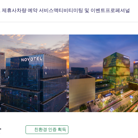
 제휴사
차량 예약 서비스
액티비티
미팅 및 이벤트
프로페셔널
5성
안
친환경 인증 획득