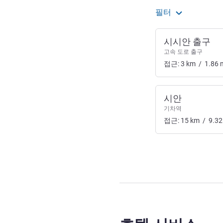
필터
시시안 출구
고속 도로 출구
접근:
3
km
/
1.86
시안
기차역
접근:
15
km
/
9.32