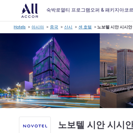
숙박
로열티 프로그램
오퍼 & 패키지
아코르
Hotels
아시아
중국
산시
셴 호텔
노보텔 시안 시시안
노보텔 시안 시시