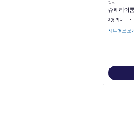
객실
슈페리어룸 
3명 최대
세부 정보 보
4
/
1
페이지
, 객실