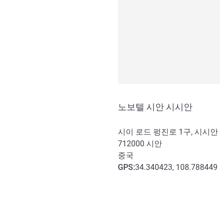
노보텔 시안 시시안
시이 로드 펑진로 1구, 시시안
712000
시안
중국
GPS
:
34.340423, 108.788449
호텔 접근 및 교통