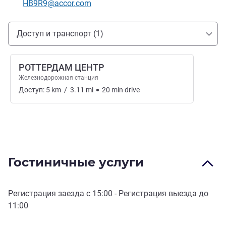
Контактный адрес электронной почты
HB9R9@accor.com
Доступ и транспорт
Доступ и транспорт (1)
РОТТЕРДАМ ЦЕНТР
Железнодорожная станция
Доступ:
5
km
/
3.11
mi
20
min
drive
Гостиничные услуги
Регистрация заезда с
15:00
- Регистрация выезда до
11:00