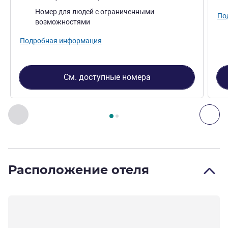
Номер для людей с ограниченными
По
возможностями
Подробная информация
См. доступные номера
Страница
1
из
2
, Номер 1 : Номер Standard с двуспально
Назад - Номер
Дал
Расположение отеля