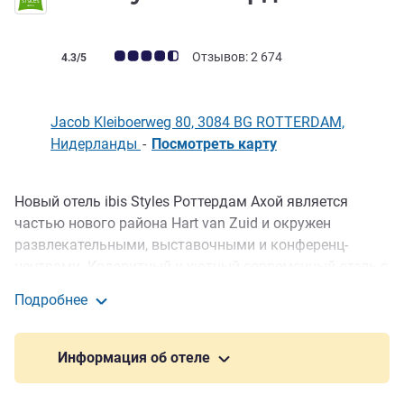
Примечание: отзывы клиентов (Рейтинг ALL)
Отзывов: 2 674
4.3/5
Jacob Kleiboerweg 80, 3084 BG ROTTERDAM,
Нидерланды
-
Посмотреть карту
Новый отель ibis Styles Роттердам Ахой является
Описание
частью нового района Hart van Zuid и окружен
развлекательными, выставочными и конференц-
центрами. Колоритный и уютный современный отель с
250 стильными номерами. В ресторане Giacobbe с
Подробнее
открытой кухней вы можете с первого ряда
Ibis Styles Роттердам Ахой
зрительного зала наблюдать, как опытные пиццайоло
создают традиционные блюда итальянской кухни.
Информация об отеле
Благодаря отличной транспортной доступности и