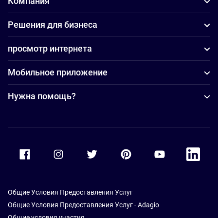
Компания
Решения для бизнеса
просмотр интернета
Мобильное приложение
Нужна помощь?
Accor Facebook
Accor Instagram
Accor Twitter
Accor Pinterest
Accor Youtube
Accor Li
Общие Условия Предоставления Услуг
Общие Условия Предоставления Услуг - Adagio
Общие условия участия