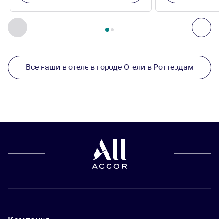
Страница
1
из
2
, Другие отели поблизости 1 :, Другие оте
Назад - Другие отели поблизости
Дал
Все наши в отеле в городе Отели в Роттердам