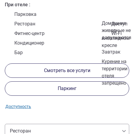
При отеле
Парковка
Домашние
Ресторан
Доступ
животные не
на
Фитнес-центр
Wi-Fi
допускаются
инвалидном
Кондиционер
кресле
Завтрак
Бар
Курение на
территории
Смотреть все услуги
отеля
запрещено
Паркинг
Доступность
Ресторан