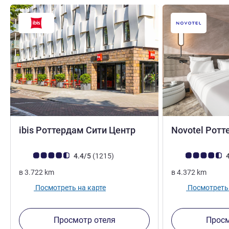
3 звезды
ibis Роттердам Сити Центр
Novotel Рот
4 звезды
Примечание: отзывы клиентов (Рейтинг ALL)
Отзывов
Примечание: отз
4.4/5
(1215
)
4
в
3.722
km
в
4.372
km
Посмотреть на карте
Посмотреть 
Просмотр отеля
Просм