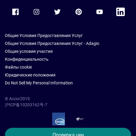
Accor Facebook
Accor Instagram
Accor Twitter
Accor Pinterest
Accor Youtube
Accor Li
Общие Условия Предоставления Услуг
Общие Условия Предоставления Услуг - Adagio
Общие условия участия
Конфиденциальность
Файлы cookie
Юридические положения
Do Not Sell My Personal Information
© Accor2019
沪ICP备10203162号-7
SSL Secure – globalSign
Проверка цен