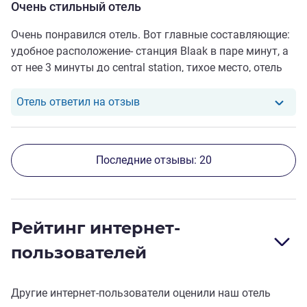
Очень стильный отель
Очень понравился отель. Вот главные составляющие:
удобное расположение- станция Blaak в паре минут, а
от нее 3 минуты до central station, тихое место, отель
очень стильный в плане дизайна, хорошая уборка,
номера довольно просторны по адекватной
Отель ответил на отзыв от Elena
Отель ответил на отзыв
стоимости .
Последние отзывы: 20
Рейтинг интернет-
пользователей
Другие интернет-пользователи оценили наш отель