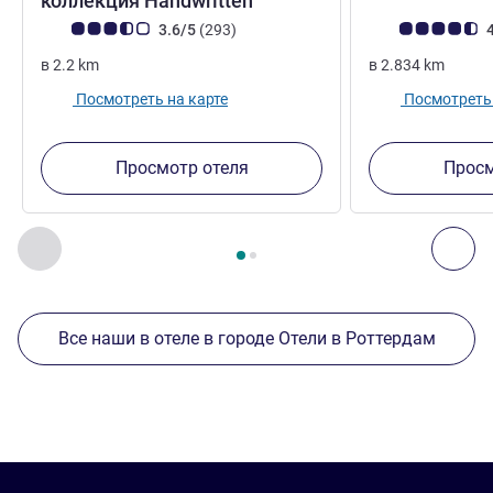
коллекция Handwritten
Примечание: отзывы клиентов (Рейтинг ALL)
Отзывов
Примечание: отз
3.6/5
(293
)
4
в
2.2
km
в
2.834
km
Посмотреть на карте
Посмотреть 
Просмотр отеля
Просм
Страница
1
из
2
, Другие отели поблизости 1 :, Другие оте
Назад - Другие отели поблизости
Дал
Все наши в отеле в городе Отели в Роттердам