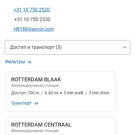
+31 10 750 2520
Телефон
Факс
+31 10 750 2530
Контактный адрес электронной почты
H8188@accor.com
Доступ и транспорт
Доступ и транспорт (3)
Фильтры
ROTTERDAM BLAAK
Железнодорожная станция
Доступ:
700
m
/
0.43
mi
5
min
walk
/
3
min
drive
Транспорт
ROTTERDAM CENTRAAL
Железнодорожная станция