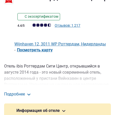
С экосертификатом
Примечание: отзывы клиентов (Рейтинг ALL)
Отзывов: 1 217
4.4/5
Wijnhaven 12, 3011 WP Роттердам, Нидерланды
-
Посмотреть карту
Отель ibis Роттердам Сити Центр, открывшийся в
Описание
августе 2014 года - это новый современный отель,
расположенный у пристани Вейнхавен в центре
Роттердама. Несмотря на центральное расположение,
отель находится в тихом месте с хорошим
Подробнее
транспортным сообщением ( рядом с вокзалом
ibis Роттердам Сити Центр
Блаак). Гости могут оставить автомобиль на
общественной платной крытой автостоянке. Отель
Информация об отеле