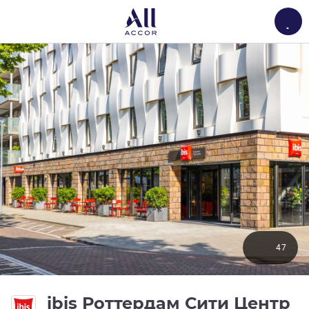
Load
47
3
ibis Роттердам Сити Центр