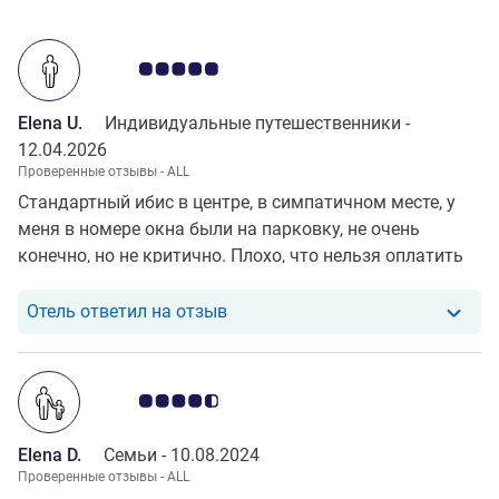
Примечание: отзывы клиентов 5.0/5
Elena U.
Индивидуальные путешественники -
12.04.2026
Проверенные отзывы - ALL
Стандартный ибис в центре, в симпатичном месте, у
меня в номере окна были на парковку, не очень
конечно, но не критично. Плохо, что нельзя оплатить
городской налог наличными, а вдруг карта не
сработает или ее нет. В целом все понравилось
Отель ответил на отзыв от Elena
Отель ответил на отзыв
Примечание: отзывы клиентов 4.5/5
Elena D.
Семьи -
10.08.2024
Проверенные отзывы - ALL