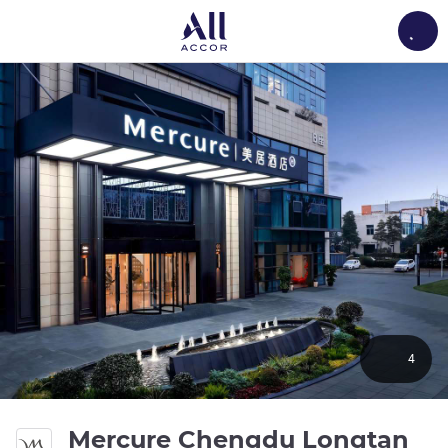
Load
4
4 ด
Mercure Chengdu Longtan