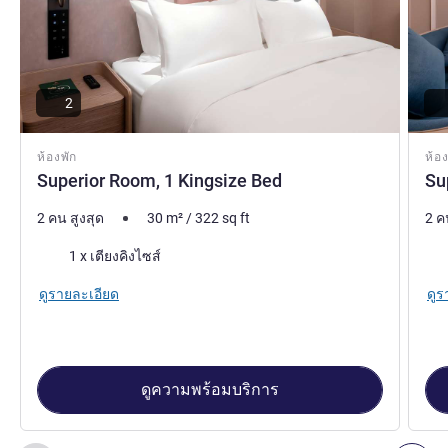
2
ห้องพัก
ห้อง
Superior Room, 1 Kingsize Bed
Su
2 คน สูงสุด
30
m²
/
322
sq ft
2 ค
เครื่องนอน
เคร
1 x เตียงคิงไซส์
ดูรายละเอียด
ดูร
ดูความพร้อมบริการ