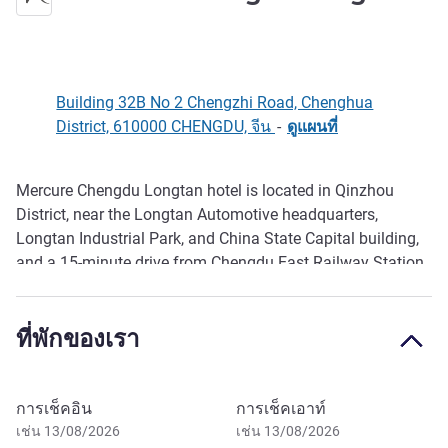
Building 32B No 2 Chengzhi Road, Chenghua
District, 610000 CHENGDU, จีน
-
ดูแผนที่
Mercure Chengdu Longtan hotel is located in Qinzhou
รายละเอียด
District, near the Longtan Automotive headquarters,
Longtan Industrial Park, and China State Capital building,
and a 15-minute drive from Chengdu East Railway Station,
Dongjiao Memory, and Panda Base. Th e hotel has 124
intelligent rooms, restaurant, self-service laundry and other
ที่พักของเรา
facilities. The hotel is the ideal place to stay for business
or travel.
จองโรงแรมนี้
การเช็คอิน
การเช็คเอาท์
เช่น 13/08/2026
เช่น 13/08/2026