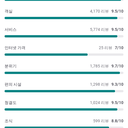
계획하였습니다. 지금 당장은 항공값이 너무 올라서 예약하
기 어렵지만, 항공 유류할증료가 정상화 되면 예약해서 꼭
객실
4,170 리뷰
9.5/10
방문할 계획입니다.
서비스
5,774 리뷰
9.5/10
인터넷 가격
25 리뷰
7/10
분위기
1,785 리뷰
9.7/10
편의 시설
1,298 리뷰
9.3/10
청결도
1,024 리뷰
9.5/10
조식
599 리뷰
8.8/10