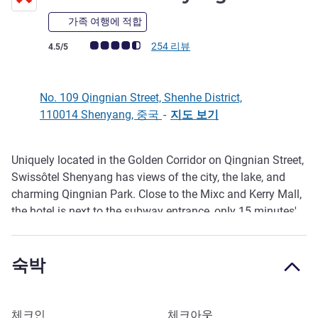
가족 여행에 적합
고객 평점 (ALL 평가)
254 리뷰
4.5/5
No. 109 Qingnian Street, Shenhe District,
110014 Shenyang, 중국
-
지도 보기
Uniquely located in the Golden Corridor on Qingnian Street,
호텔설명
Swissôtel Shenyang has views of the city, the lake, and
charming Qingnian Park. Close to the Mixc and Kerry Mall,
the hotel is next to the subway entrance, only 15 minutes'
drive from the railway station and 35 minutes' drive from
the airport. Its convenient transportation links make it an
숙박
ideal choice for trips and holidays.
Shenyang is the birthplace of the Qing Dynasty and its
nickname of "city of two emperors" is an indication of the
이 호텔 예약하기
체크인
체크아웃