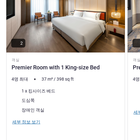
2
객실
객
Premier Room with 1 King-size Bed
Pr
4명 최대
37
m²
/
398
sq ft
4명
침구
침
1 x 킹사이즈 베드
전망:
전망
도심쪽
장애인 객실
세
세부 정보 보기