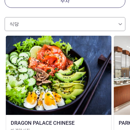
주차
식당
세부 정보 보기
세부 정보
DRAGON PALACE CHINESE
PAR