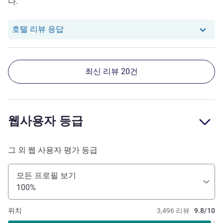
다.
택 등 선양의 필수코스가 디디로 금방갈 수 있을정도의 위치
라 좋습니다. *플래티넘 서비스 (가장 중요함)* 1. 호텔 내 1
층에 있는 독일맥주 파울라너에서 18시~20시까지 해피아
당 호텔에서는 Youngsook S.로부터의 리
호텔 리뷰 응답
워 서비스를 받았습니다. 2. 다른것도 좋았지만, 플래티넘 대
우가 너무 황홀할 정도로 좋아서 매일 방문했습니다. 3. 맥
주 예술이고, 라이브 공연은 환상적입니다. 4. 첫날부터 친절
최신 리뷰 20건
했는데, 둘째날 방문시 얼굴을 기억하고 음식 취향도 기억해
주는 점은, 파크하얏트 방콕, 월도프 아스토리아 베이징, 파
크하얏트 부산, 그랜드하얏트 후쿠오카 등 각 지역의 랜드마
크급 호텔에서도 느껴본적 없는 서비스 였습니다. - 다시 한
웹사용자 등급
번 직원분들, 특히 키 170cm정도의 매니저로 보이는 남성분
에게 정말 감동을 받았습니다. (성함을 자세히 못본점 양해
바랍니다.) - 2026년 5월 16일 밤 10시~11시 즈음 경찰들이
그 외 웹 사용자 평가 등급
출동해서 키작고 나이가 연로해 보이는 남성분을 연행했을
때 그 뒤에서 지쳐보이지만 끝까지 책임감을 다하던 그 매니
모든 프로필 보기
저의 모습이 생각났습니다. *총평 한국의 여행카페에 스위
100%
소텔 선양은 꼭 오라고 리뷰를 남겨놨네요. 스위소텔 선양
덕분에 위챗에서 판매하는 차이나 올 플러스 재가입 예정이
위치
3,496 리뷰
9.8/10
며, 아코르 플래티넘 등급을 유지하기 위해 추가 숙박까지