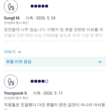
고객 평점 5.0/5
Sungil M.
가족 -
2026. 5. 24
전체(All) 통지 확인
칭찬할게 너무 많습니다. 여행지 및 호텔 관련된 리뷰를 개
인블로그에 10년 이상 기재해올 정도로 저의 가장 큰 취미
인데요, 스위소텔 선양 호텔에서 많은 감동을 받았습니다. *
서비스 1. 체크인 직원의 전문적인 서비스 2. 조식당 직원들
더보기
의 친절함 3. 배달 시 직원들이 일일이 확인해주는 세심함 4.
Sungil M.로부터의 리뷰에 대해 더 자세히 보기
1층 파울라너 레스토랑 직원들의 친절함은 6성급 서비스를
당 호텔에서는 Sungil M.로부터의 리뷰에 
호텔 리뷰 응답
받는거 같았습니다. - 이틀째 방문할때 취향과 얼굴을 다 기
억해 주셔서 감동 받았습니다. *룸컨디션 1. 넓은 룸이 가장
먼저고, 2. 통창이라 개방감이 뛰어난데, 방에서 보이는 탁트
고객 평점 4.0/5
인 청년공원뷰과 티비타워의 뷰는 가히 환상적 3. 침대의 적
당히 푹신하면서 단단한 느낌이 너무 좋았습니다. *위치 1.
Youngsook S.
가족 -
2026. 5. 11
청년공원을 매일 산책하면서 행복했고 2. 지하철 초 역세권
전체(All) 통지 확인
이라 위치적으로도 만족 3. 대표적인 맛집들과 야시장이 도
직원들은 친절했다 다만 호텔이 완전 금연이 아니라 아쉬웠
보거리에 있어서 이동시 좋았고 4. 구궁이나 성당, 장쉐량 고