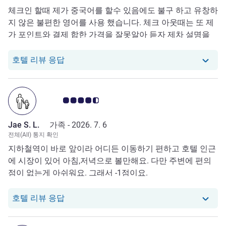
던 좋은 뷰의 룸이 있었음. 저녁에 Duty Manager인 Yolanda
체크인 할때 제가 중국어를 할수 있음에도 불구 하고 유창하
Wu의 도움으로 원래 예약했던 룸으로 교체하였음. 그날 하
지 않은 불편한 영어를 사용 했습니다. 체크 아웃때는 또 제
루 일정을 다 망쳤고 매우 불쾌했음. Swissotel과 Front
가 포인트와 결제 합한 가격을 잘못알아 듣자 제차 설명을
Manager에게 매우 실망스러움. 아코르 규정 숙지가 시급해
하면서 표정이 변하고 짜증을 내서 너무 불편 했습니다
보임. 중국 호텔의 체크인 과정과 문제해결능력에 매우 실망
당 호텔에서는 Jin Y. C.로부터의 리뷰에 응
호텔 리뷰 응답
스러우며 더 발전에 노력을 기울일 필요가 있음.
고객 평점 4.5/5
Jae S. L.
가족 -
2026. 7. 6
전체(All) 통지 확인
지하철역이 바로 앞이라 어디든 이동하기 편하고 호텔 인근
에 시장이 있어 아침,저녁으로 볼만해요. 다만 주변에 편의
점이 없는게 아쉬워요. 그래서 -1점이요.
당 호텔에서는 Jae S. L.로부터의 리뷰에 
호텔 리뷰 응답