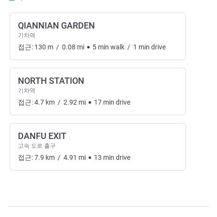
QIANNIAN GARDEN
기차역
접근:
130
m
/
0.08
mi
5
min
walk
/
1
min
drive
NORTH STATION
기차역
접근:
4.7
km
/
2.92
mi
17
min
drive
DANFU EXIT
고속 도로 출구
접근:
7.9
km
/
4.91
mi
13
min
drive