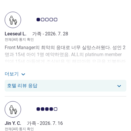
고객 평점 1.0/5
Leeseul L.
가족 -
2026. 7. 28
전체(All) 통지 확인
Front Manager의 최악의 응대로 너무 실망스러웠다. 성인 2
명과 15세 아이 1명 예약하였음. ALL의 platinum member
인데 15세 아들에게 조식비용 및 해피아워 요금을 지불하라
고함. 관련 규정을 보여줬는데도 자신의 의견이 맞다고 계속
더보기
주장. 클럽라운지 대신 해피아워가 제공되는건데 그렇지 않
Leeseul L.로부터의 리뷰에 대해 더 자세히 보기
다고 주장. 해피아워 관련 규정이 없으니 돈 지불 하라고 요
당 호텔에서는 Leeseul L.로부터의 리뷰에 
호텔 리뷰 응답
구. 아코르 공식 앱에서 예약했는데 아니라고 member 혜택
못준다고 함. General Manager와 얘기해 보라고 했는데 없
다고함. 예약한 스위트룸이 뷰가 좋지 않다며 다운그레이드
고객 평점 4.0/5
시켜서 룸 제공함. 예약한 80제곱미터 룸으로 달라고 재차
이야기 했지만 뷰가 별로다 룸이 없다 똑같은 룸이다 하며
Jin Y. C.
가족 -
2026. 7. 16
마음대로 다운그레이드된 스위트로 배정함. 하지만 예약했
전체(All) 통지 확인