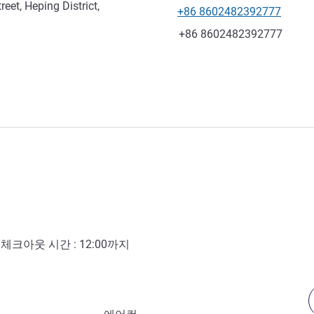
eet, Heping District,
+86 8602482392777
전화
팩스
+86 8602482392777
- 체크아웃 시간 :
12:00
까지