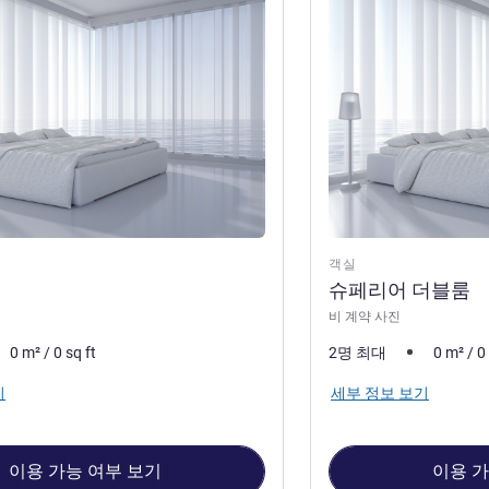
객실
슈페리어 더블룸
비 계약 사진
0
m²
/
0
sq ft
2명 최대
0
m²
/
0
기
세부 정보 보기
이용 가능 여부 보기
이용 가