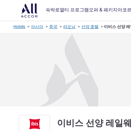
숙박
로열티 프로그램
오퍼 & 패키지
아코르
Hotels
아시아
중국
랴오닝
선양 호텔
이비스 선양 
이비스 선양 레일