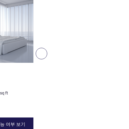
다음 - 객실
객실
패밀리룸
비 계약 사진
sq ft
3명 최대
0
m²
/
0
sq ft
세부 정보 보기
능 여부 보기
이용 가능 여부