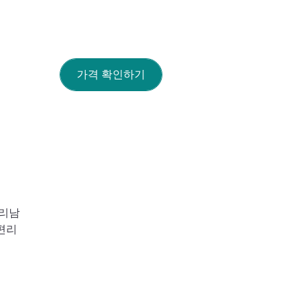
가격 확인하기
성리남
 편리