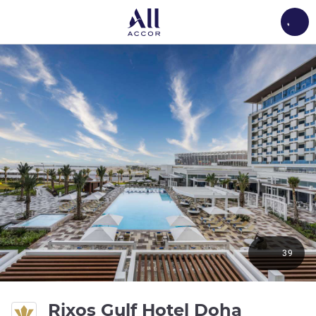
Load
39
5 yıldız
Rixos Gulf Hotel Doha