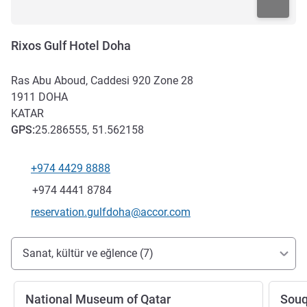
Rixos Gulf Hotel Doha
Ras Abu Aboud, Caddesi 920 Zone 28
1911
DOHA
KATAR
GPS
:
25.286555, 51.562158
+974 4429 8888
Telefon
Faks
+974 4441 8784
İletişim için e-posta
reservation.gulfdoha@accor.com
Erişim ve ulaşım
Sanat, kültür ve eğlence (7)
National Museum of Qatar
Souq