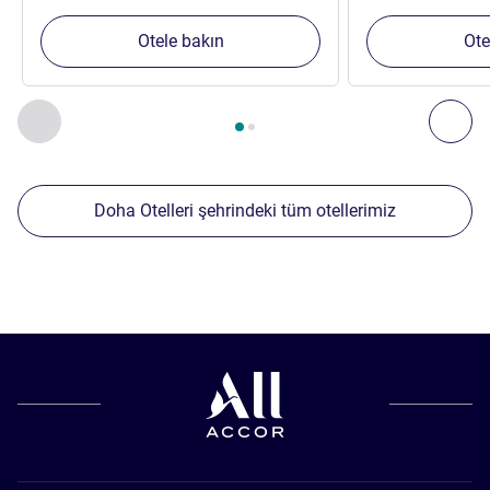
Otele bakın
Ote
Sayfa
1
/
2
, Yakınlardaki diğer tesislerimiz 1 :, Yakınlardaki diğ
Önceki - Yakınlardaki diğer tesislerimiz
Sonr
Doha Otelleri şehrindeki tüm otellerimiz