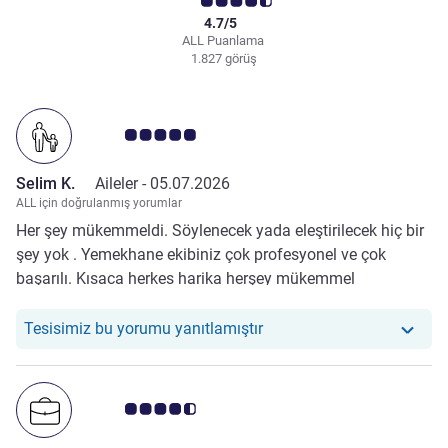
4.7/5
ALL Puanlama
1.827 görüş
Avis müşterileri puanı 5.0/5
Selim K.
Aileler -
05.07.2026
ALL için doğrulanmış yorumlar
Her şey mükemmeldi. Söylenecek yada eleştirilecek hiç bir
şey yok . Yemekhane ekibiniz çok profesyonel ve çok
başarılı. Kısaca herkes harika herşey mükemmel
Otelimiz şu yoruma yanıt v
Tesisimiz bu yorumu yanıtlamıştır
Avis müşterileri puanı 4.5/5