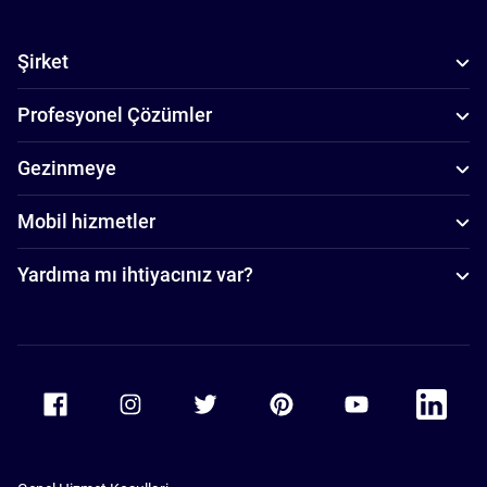
Şirket
Profesyonel Çözümler
Gezinmeye
Mobil hizmetler
Yardıma mı ihtiyacınız var?
Accor Facebook
Accor Instagram
Accor Twitter
Accor Pinterest
Accor Youtube
Accor Li