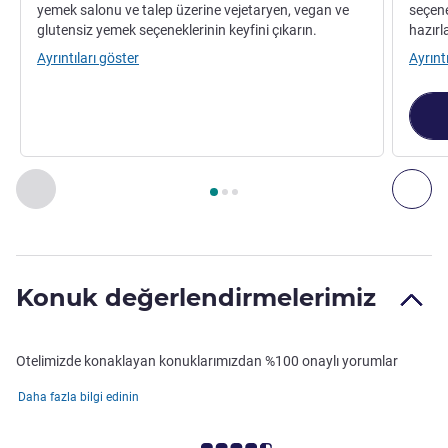
yemek salonu ve talep üzerine vejetaryen, vegan ve
seçene
glutensiz yemek seçeneklerinin keyfini çıkarın.
hazırla
Ayrıntıları göster
Ayrınt
Sayfa
1
/
3
, Restoran 1 : Farmhouse , Restoran 2 : Mr. Tailor
Önceki - Restoran
Son
Konuk değerlendirmelerimiz
Otelimizde konaklayan konuklarımızdan %100 onaylı yorumlar
Daha fazla bilgi edinin