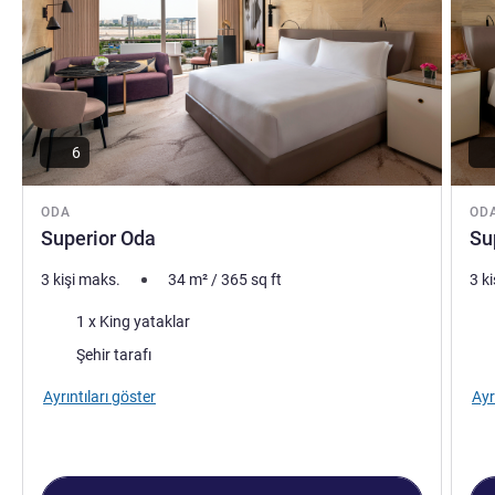
6
ODA
OD
Superior Oda
Su
3 kişi maks.
34
m²
/
365
sq ft
3 k
Şilte
Şilt
1 x King yataklar
Manzara:
Man
Şehir tarafı
Ayrıntıları göster
Ayr