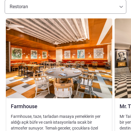
Restoran
Ayrıntıları göster
Ayrıntılar
Farmhouse
Mr. 
Farmhouse, taze, tarladan masaya yemeklerin yer
Mr Tai
aldığı açık büfe ve canlı istasyonlarla sıcak bir
bir ye
atmosfer sunuyor. Temalı geceler, çocuklara özel
desti