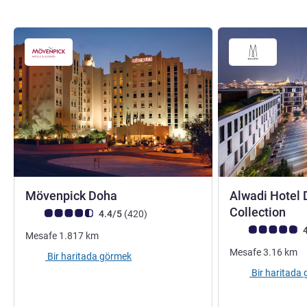
4 yıldız
Mövenpick Doha
Alwadi Hotel 
5 y
Collection
Avis müşterileri puanı (ALL Puanlama)
görüş
4.4/5
(420
)
Avis müşterileri 
4
Mesafe
1.817
km
Mesafe
3.16
km
Bir haritada görmek
Bir haritada