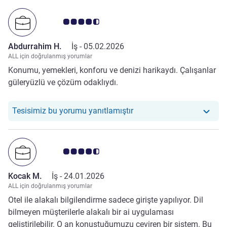
Avis müşterileri puanı 4.5/5
Abdurrahim H.
İş -
05.02.2026
ALL için doğrulanmış yorumlar
Konumu, yemekleri, konforu ve denizi harikaydı. Çalışanlar
güleryüzlü ve çözüm odaklıydı.
Otelimiz şu yoruma yanıt 
Tesisimiz bu yorumu yanıtlamıştır
Avis müşterileri puanı 4.5/5
Kocak M.
İş -
24.01.2026
ALL için doğrulanmış yorumlar
Otel ile alakalı bilgilendirme sadece girişte yapılıyor. Dil
bilmeyen müşterilerle alakalı bir ai uygulaması
geliştirilebilir. O an konuştuğumuzu çeviren bir sistem. Bu