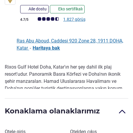
Aile dostu
Eko sertifikalı
Avis müşterileri puanı (ALL Puanlama)
1.827 görüş
4.7/5
Ras Abu Aboud, Caddesi 920 Zone 28, 1911 DOHA,
Katar
-
Haritaya bak
Rixos Gulf Hotel Doha, Katar'ın her şey dahil ilk plaj
Açıklama
resort'udur. Panoramik Basra Körfezi ve Doha'nın ikonik
şehir manzaraları. Hamad Uluslararası Havalimanı ve
Doha'nın popüler turistik destinasyonlarına yakın konum.
*Avlu Havuzu 6 Ağustos 2026'ya kadar kapalı olacaktır.
*Sonsuzluk Havuzu 12 Ağustos 2026'ya kadar kapalı
Konaklama olanaklarımız
olacaktır. *10 Ağustos 2026'dan itibaren otelin cephesinde
planlı bakım çalışmalarının yapılmaya başlanacaktır. Bu
çalışmalar zaman zaman gürültüye neden olabilir.
Bu otelde rezervasyon yaptırın
Otele giriş
Otelden çıkış