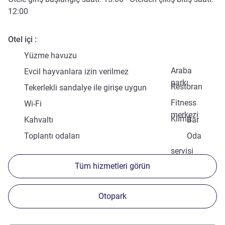
12:00
Otel içi
Yüzme havuzu
Araba
Evcil hayvanlara izin verilmez
parkı
Restoran
Tekerlekli sandalye ile girişe uygun
Fitness
Wi-Fi
merkezi
Klima
Kahvaltı
Bar
Toplantı odaları
Oda
servisi
Tüm hizmetleri görün
Otopark