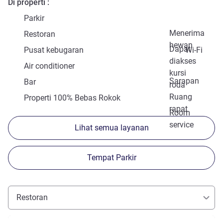
Di properti
Parkir
Menerima
Restoran
hewan
Dapat
Pusat kebugaran
Wi-Fi
diakses
Air conditioner
kursi
Sarapan
Bar
roda
Ruang
Properti 100% Bebas Rokok
rapat
Room
service
Lihat semua layanan
Tempat Parkir
Restoran
Lihat detail