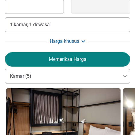
1 kamar, 1 dewasa
Harga khusus
Memeriksa Harga
Kamar (5)
Lihat detail
Lihat d