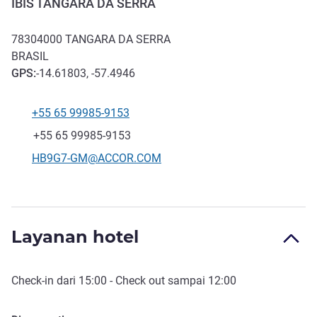
IBIS TANGARA DA SERRA
78304000
TANGARA DA SERRA
BRASIL
GPS
:
-14.61803, -57.4946
+55 65 99985-9153
Telepon
Fax
+55 65 99985-9153
Email kontak
HB9G7-GM@ACCOR.COM
Layanan hotel
Check-in
dari
15:00
-
Check out
sampai
12:00