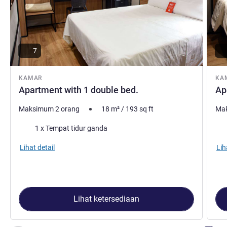
7
KAMAR
KA
Apartment with 1 double bed.
Ap
Maksimum 2 orang
18
m²
/
193
sq ft
Mak
Selimut
Sel
1 x Tempat tidur ganda
Lihat detail
Lih
Lihat ketersediaan