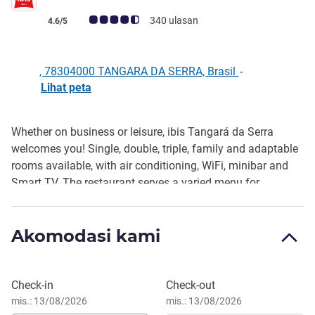
Catatan tamu Avis (Peringkat ALL)
340 ulasan
4.6/5
, 78304000 TANGARA DA SERRA, Brasil
-
Lihat peta
Whether on business or leisure, ibis Tangará da Serra
Deskripsi
welcomes you! Single, double, triple, family and adaptable
rooms available, with air conditioning, WiFi, minibar and
Smart TV. The restaurant serves a varied menu for
breakfast, lunch and dinner, plus a bar area with snacks
and drinks for moments of pleasure and distraction. Make
Akomodasi kami
the most of our exclusive gym and car park!
Pesan hotel ini
Check-in
Check-out
mis.: 13/08/2026
mis.: 13/08/2026