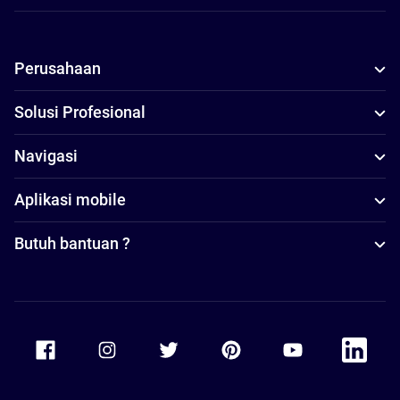
Perusahaan
Solusi Profesional
Navigasi
Aplikasi mobile
Butuh bantuan ?
Accor Facebook
Accor Instagram
Accor Twitter
Accor Pinterest
Accor Youtube
Accor Li