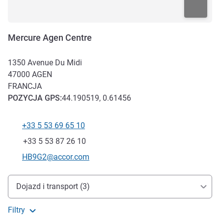
Mercure Agen Centre
1350 Avenue Du Midi
47000
AGEN
FRANCJA
POZYCJA
GPS
:
44.190519, 0.61456
+33 5 53 69 65 10
Telefon
Faks
+33 5 53 87 26 10
Kontaktowy adres e-mail
HB9G2@accor.com
Dojazd i transport
Dojazd i transport (3)
Filtry