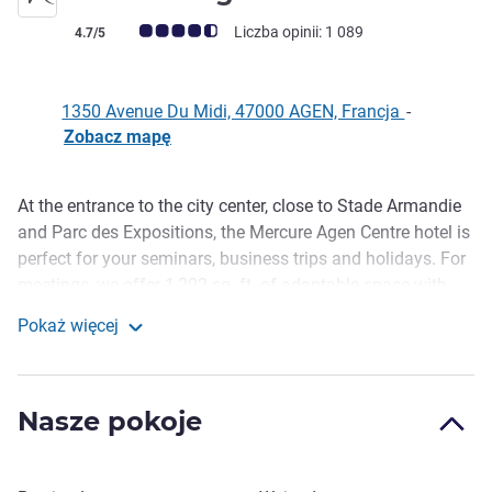
Ocena klientów (Ocena ALL)
Liczba opinii: 1 089
4.7/5
1350 Avenue Du Midi, 47000 AGEN, Francja
-
Zobacz mapę
At the entrance to the city center, close to Stade Armandie
Opis
and Parc des Expositions, the Mercure Agen Centre hotel is
perfect for your seminars, business trips and holidays. For
meetings, we offer 1,292 sq. ft. of adaptable space with
natural daylight, and our terrace and pool cater for your
Pokaż więcej
relaxation needs. Agen is ideally situated halfway between
Mercure Agen Centre
the two regional capitals of Bordeaux and Toulouse.
Rugby-loving and the prune capital, Agen is perfectly
Nasze pokoje
located for gastronomic and cultural discovery. Stroll along
the Pont Canal and fall under the spell of the many
charming medieval villages and fortified towns in the