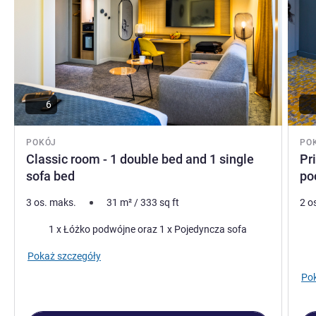
6
POKÓJ
PO
Classic room - 1 double bed and 1 single
Pr
sofa bed
po
3 os. maks.
31
m²
/
333
sq ft
2 o
Pościel
Poś
1 x Łóżko podwójne oraz 1 x Pojedyncza sofa
Wid
Pokaż szczegóły
Pok