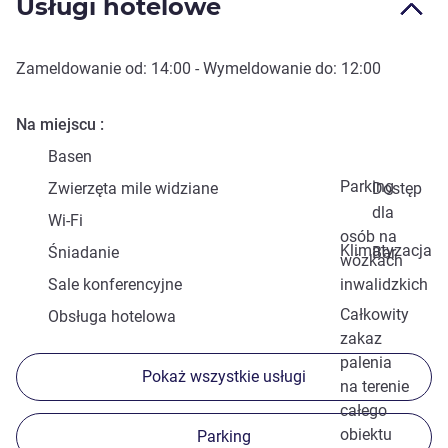
Usługi hotelowe
Zameldowanie od:
14:00
- Wymeldowanie do:
12:00
Na miejscu
Basen
Parking
Zwierzęta mile widziane
Dostęp
dla
Wi-Fi
osób na
Klimatyzacja
Śniadanie
Bar
wózkach
Sale konferencyjne
inwalidzkich
Całkowity
Obsługa hotelowa
zakaz
palenia
Pokaż wszystkie usługi
na terenie
całego
obiektu
Parking