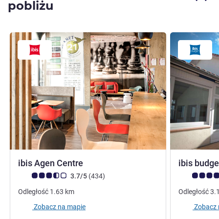
pobliżu
3 gwiazdki
ibis Agen Centre
ibis budg
Ocena klientów (Ocena ALL)
Liczba opinii
Ocena klient
3.7/5
(434
)
Odległość
1.63
km
Odległość
3.
Zobacz na mapie
Zobacz 