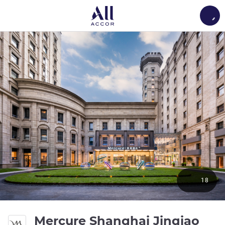
Load
18
4 ด
Mercure Shanghai Jinqiao