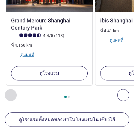
Grand Mercure Shanghai
ibis Shanghai
5 ดาว
Century Park
ที่
4.41
km
คะแนนความคิดเห็นจากแขก (เรทติ้งบน ALL)
รีวิว รายการ
4.4/5
(118
)
ดูแผนที่
ที่
4.158
km
ดูแผนที่
ดูโรงแรม
ดู
หน้า
1
จาก
2
, สถานประกอบการอื่นของเราที่อยู่ใกล้เคียง 1 :, ส
ก่อนหน้า - สถานประกอบการอื่นของเราที่อยู่ใกล้เคียง
ถัด
ดูโรงแรมทั้งหมดของเราใน โรงแรมใน เซี่ยงไฮ้