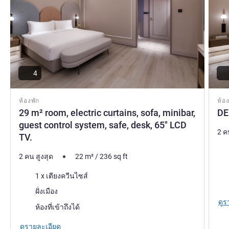
4
ห้องพัก
ห้อง
29 m² room, electric curtains, sofa, minibar,
DE
guest control system, safe, desk, 65" LCD
2 ค
TV.
เคร
2 คน สูงสุด
22
m²
/
236
sq ft
วิว:
เครื่องนอน
1 x เตียงควีนไซส์
วิว:
ฝั่งเมือง
ดูร
ห้องที่เข้าถึงได้
ดูรายละเอียด