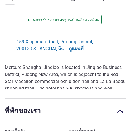
ผ่านการรับรองมาตรฐานด้านสิ่งแวดล้อม
159 Xinjinqiao Road, Pudong District,
200120 SHANGHAI, จีน
-
ดูแผนที่
Mercure Shanghai Jinqiao is located in Jinqiao Business
รายละเอียด
District, Pudong New Area, which is adjacent to the Red
Star Macallon commercial exhibition hall and La La Baodu
shopping mall. The hotel has 206 spacious and well-
equipped rooms, provides lobby bar, 24-hour fitness center,
laundry room, and function room. Perfect for business and
ที่พักของเรา
leisure travelers.