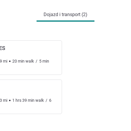
Dojazd i transport (2)
ES
9
mi
20
min
walk
/
5
min
3
mi
1
hrs
39
min
walk
/
6