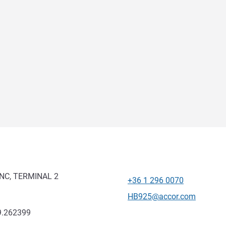
NC, TERMINAL 2
+36 1 296 0070
Telefon
Kontaktowy adres e-mail
HB925@accor.com
9.262399