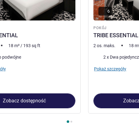
6
POKÓJ
ENTIAL
TRIBE ESSENTIAL
18
m²
/
193
sq ft
2 os. maks.
18
m
Pościel
o podwójne
2 x Dwa pojedyncz
óły
Pokaż szczegóły
Zobacz dostępność
Zobacz
kój 1 : TRIBE ESSENTIAL , Pokój 2 : TRIBE ESSENTIAL TWIN