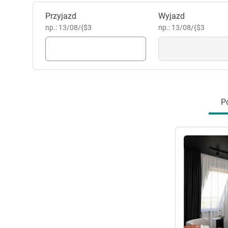
Zarezerwuj ten hotel
Przyjazd
Wyjazd
np.: 13/08/{$3
np.: 13/08/{$3
Po
Pokaż szczeg