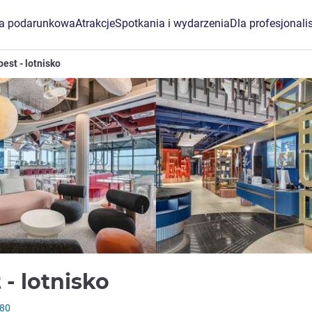
ta podarunkowa
Atrakcje
Spotkania i wydarzenia
Dla profesjonali
est - lotnisko
4,5 gwiazdki
- lotnisko
180