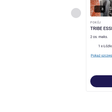
8
Poprzedni - Pokój
POKÓJ
TRIBE ESS
2 os. maks.
Pościel
1 x Łóżk
Pokaż szczeg
Strona
1
z
2
, Po