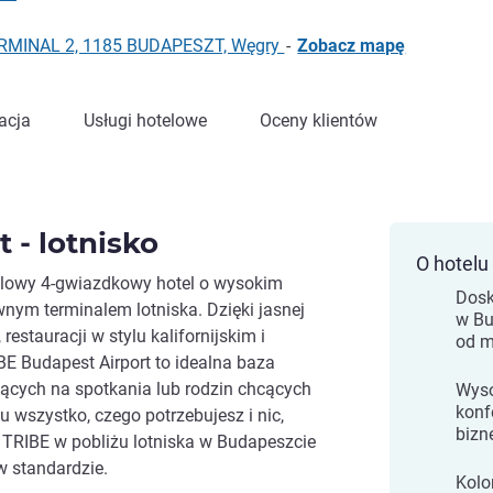
RMINAL 2, 1185 BUDAPESZT, Węgry
-
Zobacz mapę
acja
Usługi hotelowe
Oceny klientów
 - lotnisko
O hotelu
tylowy 4-gwiazdkowy hotel o wysokim
Dosk
wnym terminalem lotniska. Dzięki jasnej
w Bu
restauracji w stylu kalifornijskim i
od m
 Budapest Airport to idealna baza
cych na spotkania lub rodzin chcących
Wyso
konf
u wszystko, czego potrzebujesz i nic,
bizn
l TRIBE w pobliżu lotniska w Budapeszcie
w standardzie.
Kolo