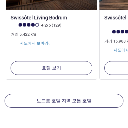
5성
Swissôtel Living Bodrum
Swissôtel
고객 평점 (ALL 평가)
리뷰
4.2/5
(129
)
고객 평점 (AL
거리
5.422
km
거리
15.988
지도에서 보아라.
지도에서
호텔 보기
보드룸 호텔 지역 모든 호텔