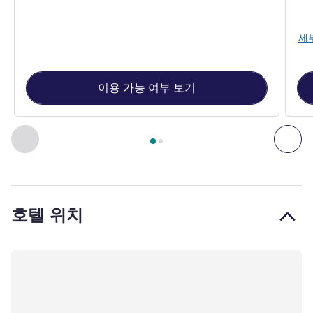
세
이용 가능 여부 보기
2
/
1
페이지
, 객실 1 : Deluxe Room , 객실 2 : Deluxe King Sea v
이전 - 객실
다음
호텔 위치