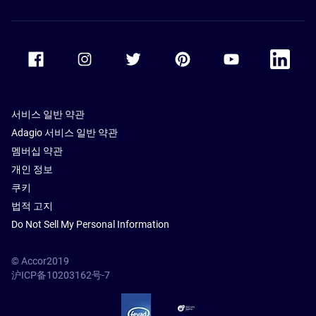
Accor Facebook
Accor Instagram
Accor Twitter
Accor Pinterest
Accor Youtube
Accor Li
서비스 일반 약관
Adagio 서비스 일반 약관
멤버십 약관
개인 정보
쿠키
법적 고지
Do Not Sell My Personal Information
© Accor2019
沪ICP备10203162号-7
SSL Secure – globalSign