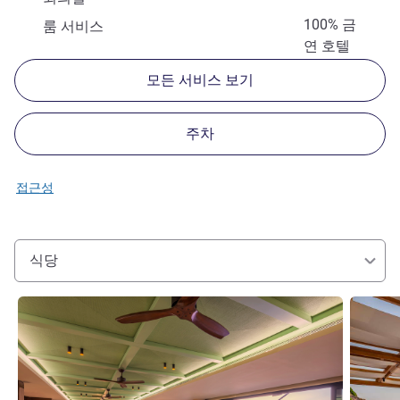
100% 금
룸 서비스
연 호텔
모든 서비스 보기
주차
접근성
식당
세부 정보 보기
세부 정보