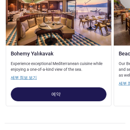
Bohemy Yalıkavak
Beac
Experience exceptional Mediterranean cuisine while
Our Be
enjoying a one-of-a-kind view of the sea.
and se
as wel
세부 정보 보기
세부 
예약