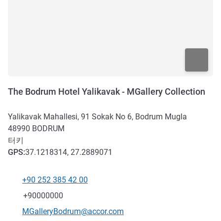
The Bodrum Hotel Yalikavak - MGallery Collection
Yalikavak Mahallesi, 91 Sokak No 6, Bodrum Mugla
48990
BODRUM
터키
GPS
:
37.1218314, 27.2889071
+90 252 385 42 00
전화
팩스
+90000000
E-mail
MGalleryBodrum@accor.com