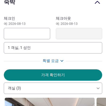
숙박
sea-view rooms and 2-bedroom family suites.
Spontaneous romantic night strolls on the private beach.
Effervescent mixology at the poolside bar. Nostalgic
이 호텔 예약하기
체크인
체크아웃
mornings admiring water views from your family suite.
예: 2026-08-13
예: 2026-08-13
Your Bodrum experience is yours to craft. Take time for
yourself at hotel spa and be transported to times when the
Turkish art of hammam was mastered. Dive into pure
wellness at the indoor pool or at the fitness center. Make
1 객실, 1 성인
this your new way of travel - one that is rich, one that is
profound.
특별 요금
Set 5 minutes from the Yalikavak Marina & Bodrum Castle,
MGallery Bodrum is located on its own cliff and offers
가격 확인하기
endless sea views over the infinity pool. It is close to the
best of Bodrum's nightlife with several iconic restaurants &
bars nearby.
객실 (3)
Radiant sunsets. Aromatic cocktails. Storied
세부 정보 보기
세부 
masterpieces. We turned summer into a timeless lifestyle,