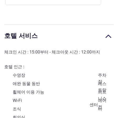
호텔 서비스
체크인 시간 :
15:00
부터 - 체크아웃 시간 :
12:00
까지
호텔 인근
수영장
주차
장
애완 동물 동반
레스
토랑
휠체어 이용 가능
피트
니스
Wi-Fi
에어
센터
컨
조식
바
회의실