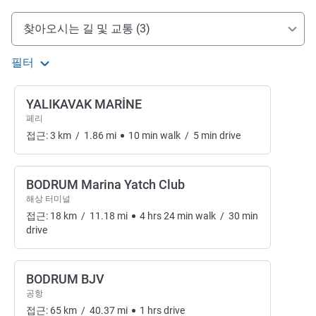
호텔 접근 및 교통
찾아오시는 길 및 교통 (3)
필터
YALIKAVAK MARİNE
페리
접근:
3
km
/
1.86
mi
10
min
walk
/
5
min
drive
BODRUM Marina Yatch Club
해상 터미널
접근:
18
km
/
11.18
mi
4
hrs
24
min
walk
/
30
min
drive
BODRUM BJV
공항
접근:
65
km
/
40.37
mi
1
hrs
drive