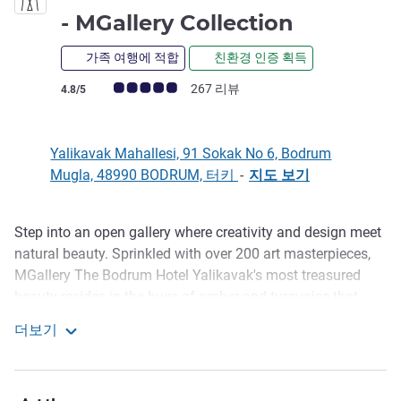
5성
- MGallery Collection
가족 여행에 적합
친환경 인증 획득
고객 평점 (ALL 평가)
267 리뷰
4.8/5
Yalikavak Mahallesi, 91 Sokak No 6, Bodrum
Mugla, 48990 BODRUM, 터키
-
지도 보기
Step into an open gallery where creativity and design meet
호텔설명
natural beauty. Sprinkled with over 200 art masterpieces,
MGallery The Bodrum Hotel Yalikavak's most treasured
beauty resides in the hues of amber and turquoise that
caress the resort at every sunset. Here, an exceptional
더보기
holiday experience await families and couples with an
The Bodrum Hotel Yalikavak - MGallery Collection
unmatched beachfront location and stunning amenities
including an outdoor infinity pool, 3 restaurants on-site,