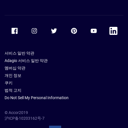
Accor Facebook
Accor Instagram
Accor Twitter
Accor Pinterest
Accor Youtube
Accor Li
서비스 일반 약관
Adagio 서비스 일반 약관
멤버십 약관
개인 정보
쿠키
법적 고지
Do Not Sell My Personal Information
© Accor2019
沪ICP备10203162号-7
SSL Secure – globalSign