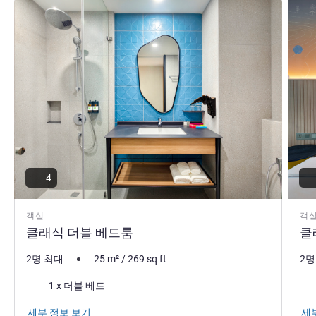
세부 정보 보기
세부 
4
객실
객
클래식 더블 베드룸
클
2명 최대
25
m²
/
269
sq ft
2명
침구
침
1 x 더블 베드
세부 정보 보기
세