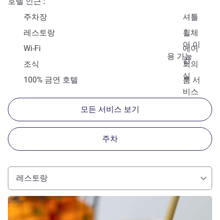
호텔 인근
주차장
셔틀
레스토랑
휠체
어 이
Wi-Fi
에어
용 가능
컨
조식
회의
실
100% 금연 호텔
룸 서
비스
모든 서비스 보기
주차
레스토랑
세부 정보 보기