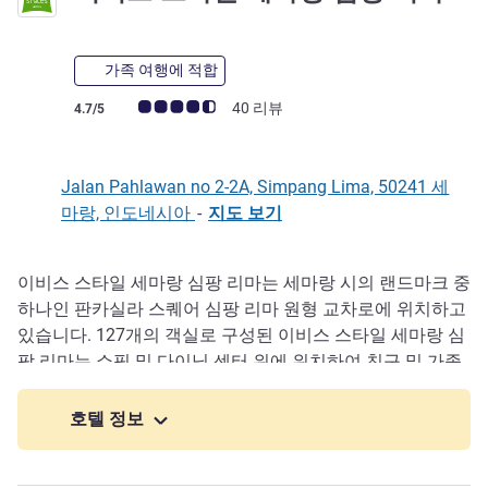
가족 여행에 적합
고객 평점 (ALL 평가)
40 리뷰
4.7/5
Jalan Pahlawan no 2-2A, Simpang Lima, 50241 세
마랑, 인도네시아
-
지도 보기
이비스 스타일 세마랑 심팡 리마는 세마랑 시의 랜드마크 중
호텔설명
하나인 판카실라 스퀘어 심팡 리마 원형 교차로에 위치하고
있습니다. 127개의 객실로 구성된 이비스 스타일 세마랑 심
팡 리마는 쇼핑 및 다이닝 센터 위에 위치하여 친구 및 가족
과의 회의나 휴가 여행에 이상적인 선택입니다.
호텔 정보
이비스 스타일 세마랑 심팡 리마는 쉽게 접근할 수 있습니
다; 요리 구역에서 도보 1분, 유적지 로랑 세우에서 5분, 기념
품 센터 잘란 판다나란에서 5분, 폰콜 역에서 10분, 공항에