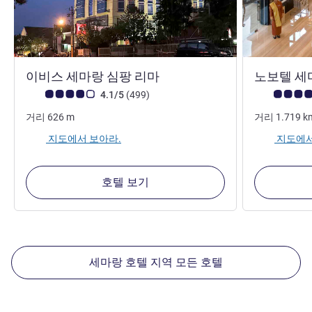
3성
이비스 세마랑 심팡 리마
노보텔 세
고객 평점 (ALL 평가)
리뷰
고객 평점 (AL
4.1/5
(499
)
거리
626
m
거리
1.719
k
지도에서 보아라.
지도에서
호텔 보기
세마랑 호텔 지역 모든 호텔