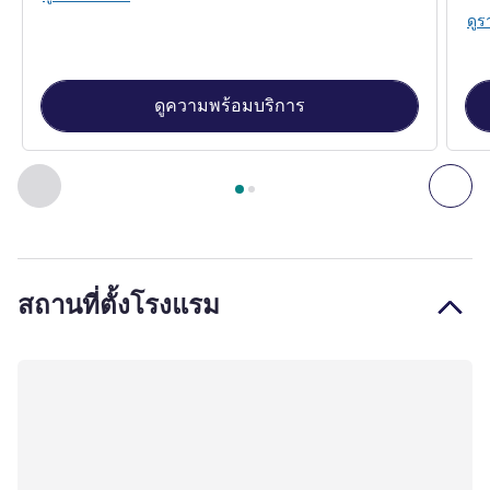
ดูร
ดูความพร้อมบริการ
หน้า
1
จาก
2
, ห้องพัก 1 : Standard Room with 1 double bed. , 
ก่อนหน้า - ห้องพัก
ถัดไ
สถานที่ตั้งโรงแรม