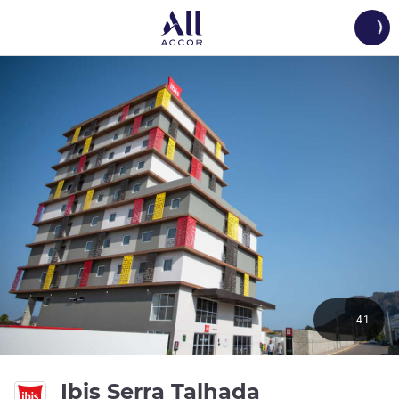
Load
41
3 ดาว
Ibis Serra Talhada