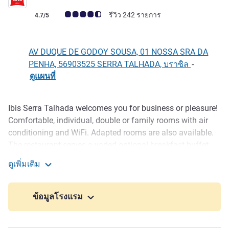
คะแนนความคิดเห็นจากแขก (เรทติ้งบน ALL)
รีวิว 242 รายการ
4.7/5
AV DUQUE DE GODOY SOUSA, 01 NOSSA SRA DA
PENHA, 56903525 SERRA TALHADA, บราซิล
-
ดูแผนที่
Ibis Serra Talhada welcomes you for business or pleasure!
รายละเอียด
Comfortable, individual, double or family rooms with air
conditioning and WiFi. Adapted rooms are also available.
The restaurant serves a varied optional breakfast buffet,
plus bar area with snacks and drinks for total relaxation
ดูเพิ่มเติม
and enjoyment. Parking is also available. Small dogs with
Ibis Serra Talhada
up-to-date vaccination cards welcome for an additional
fee.
ข้อมูลโรงแรม
Modern ibis Serra Talhada for work or leisure. Free WiFi,
meeting rooms, business center, restaurant, 24-hour bar,