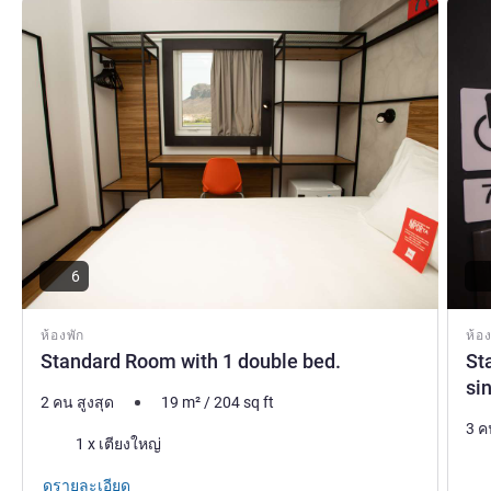
ดูรายละเอียด
ดูรายล
6
ห้องพัก
ห้อง
Standard Room with 1 double bed.
St
si
2 คน สูงสุด
19
m²
/
204
sq ft
3 ค
เครื่องนอน
1 x เตียงใหญ่
เคร
ดูรายละเอียด