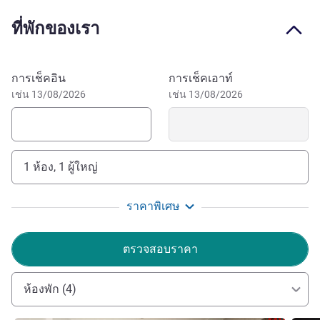
and easy access to the city center and business hubs of
ที่พักของเรา
the Pernambuco hinterlands. Explore Pernambuco from
the comfort of ibis Serra Talhada, close to the Cangaço
Museum. Regional breakfast, cozy rooms, accessibility,
จองโรงแรมนี้
การเช็คอิน
การเช็คเอาท์
bar, and easy access to cultural attractions of the Xaxado
เช่น 13/08/2026
เช่น 13/08/2026
capital.
Ibis Serra Talhada is comfortable, practical and right in the
homeland of Lampião. Modern rooms, WiFi, breakfast, bar,
car parking and pet-friendly. The best of the xaxado capital
1 ห้อง, 1 ผู้ใหญ่
mixed with ibis quality!
ราคาพิเศษ
Ibis Serra Talhada for comfort, convenience and a
strategic location in Pernambuco hinterland, for business
or leisure. Welcoming staff, regional breakfast, and the
ตรวจสอบราคา
cultural attractions of the Xaxado.
Mrs. Ana Paula VIEIRA ฝ่ายบริหารโรงแรม
ห้องพัก (4)