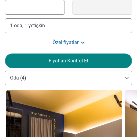
1 oda, 1 yetişkin
Özel fiyatlar
Fiyatları Kontrol Et
Oda (4)
Ayrıntıları göster
Ayrıntı