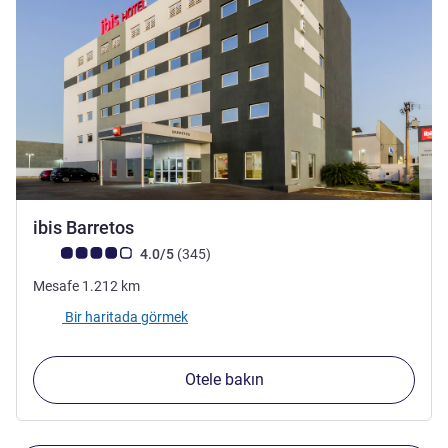
3 yıldız
ibis Barretos
Avis müşterileri puanı (ALL Puanlama)
görüş
4.0/5
(345
)
Mesafe
1.212
km
Bir haritada görmek
Otele bakın