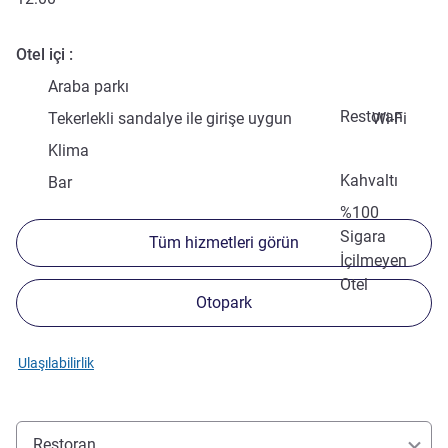
Otel içi
Araba parkı
Restoran
Tekerlekli sandalye ile girişe uygun
Wi-Fi
Klima
Kahvaltı
Bar
%100
Sigara
Tüm hizmetleri görün
İçilmeyen
Otel
Otopark
Ulaşılabilirlik
Restoran