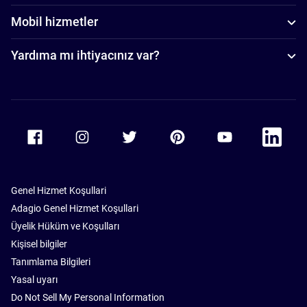
Mobil hizmetler
Yardıma mı ihtiyacınız var?
Accor Facebook
Accor Instagram
Accor Twitter
Accor Pinterest
Accor Youtube
Accor Li
Genel Hizmet Koşullari
Adagio Genel Hizmet Koşullari
Üyelik Hüküm ve Koşulları
Kişisel bilgiler
Tanımlama Bilgileri
Yasal uyarı
Do Not Sell My Personal Information