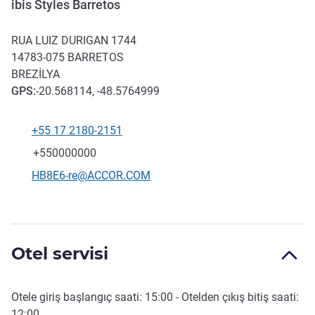
ibis Styles Barretos
RUA LUIZ DURIGAN 1744
14783-075
BARRETOS
BREZILYA
GPS
:
-20.568114, -48.5764999
+55 17 2180-2151
Telefon
Faks
+550000000
İletişim için e-posta
HB8E6-re@ACCOR.COM
Otel servisi
Otele giriş başlangıç saati:
15:00
- Otelden çıkış bitiş saati:
12:00