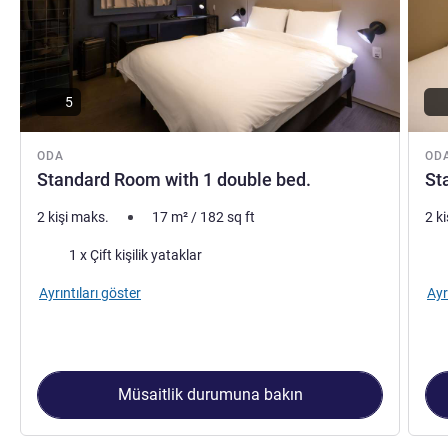
5
ODA
OD
Standard Room with 1 double bed.
St
2 kişi maks.
17
m²
/
182
sq ft
2 k
Şilte
Şilt
1 x Çift kişilik yataklar
Ayrıntıları göster
Ayr
Müsaitlik durumuna bakın