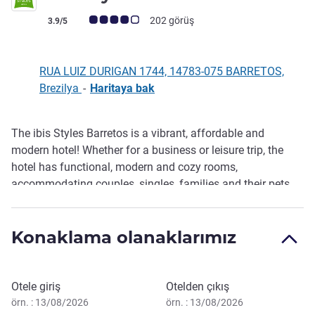
Avis müşterileri puanı (ALL Puanlama)
202 görüş
3.9/5
RUA LUIZ DURIGAN 1744, 14783-075 BARRETOS,
Brezilya
-
Haritaya bak
The ibis Styles Barretos is a vibrant, affordable and
Açıklama
modern hotel! Whether for a business or leisure trip, the
hotel has functional, modern and cozy rooms,
accommodating couples, singles, families and their pets.
The hotel also has accommodation options adapted for
special needs, an event room, a bistro restaurant and a 24-
Konaklama olanaklarımız
hour bar.
Bu otelde rezervasyon yaptırın
Otele giriş
Otelden çıkış
örn. : 13/08/2026
örn. : 13/08/2026