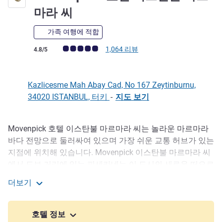
5성
마라 씨
가족 여행에 적합
고객 평점 (ALL 평가)
1,064 리뷰
4.8/5
Kazlicesme Mah Abay Cad, No 167 Zeytinburnu,
34020 ISTANBUL, 터키
-
지도 보기
Movenpick 호텔 이스탄불 마르마라 씨는 놀라운 마르마라
호텔설명
바다 전망으로 둘러싸여 있으며 가장 쉬운 교통 허브가 있는
지점에 위치해 있습니다. Movenpick 이스탄불 마르마라 씨
에서 도보 거리에 있는 피세카네는 이 도시의 새로운 떠오르
는 스타 장소이자 인기 있는 쇼핑 명소입니다. 편리한 교통
더보기
허브의 편리함과 함께 이스탄불의 아름다운 역사와 아름다
Mövenpick 호텔 이스탄불 마르마라 씨
움을 탐험해 보세요. Movenpick 이스탄불 마르마라 해는 마
르마라이 역에서 도보로 이동할 수 있는 거리에 있습니다.
호텔 정보