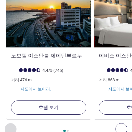
4성
노보텔 이스탄불 제이틴부르누
이비스 이스탄
고객 평점 (ALL 평가)
리뷰
고객 평점 (ALL 평
4.4/5
(745
)
4
거리
476
m
거리
863
m
지도에서 보아라.
지도에서 보
호텔 보기
호
2
/
1
페이지
, 주변에 있는 다른 시설 1 :, 주변에 있는 다른 시설 2 
이전 - 주변에 있는 다른 시설
다음