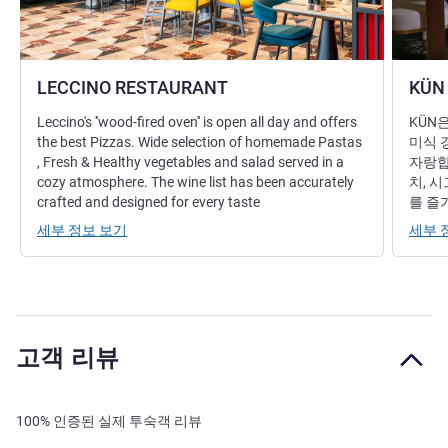
LECCINO RESTAURANT
KÜN
Leccino's ''wood-fired oven'' is open all day and offers
KÜN
the best Pizzas. Wide selection of homemade Pastas
미식 
, Fresh & Healthy vegetables and salad served in a
자랑합
cozy atmosphere. The wine list has been accurately
치, 
crafted and designed for every taste
를 즐
세부 정보 보기
세부 
고객 리뷰
100% 인증된 실제 투숙객 리뷰