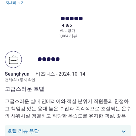
자세히 보기
4.8/5
ALL 평가
1,064 리뷰
고객 평점 5.0/5
Seunghyun
비즈니스 -
2024. 10. 14
전체(All) 통지 확인
고급스러운 호텔
고급스러운 실내 인테리어와 객실 분위기 직원들의 친절하
고 책임감 있는 응대 높은 수압과 즉각적으로 조절되는 온수
의 샤워시설 청결하고 적당한 온습도를 유지한 객실, 좋은
베딩 컨디션 구시가지까지 한번에 가는 전철이 1분거리에
있는 역세권 저층이어도 보이는 멋진 바다뷰 매우 만족스러
당 호텔에서는 Seunghyun로부터의 리뷰에
호텔 리뷰 응답