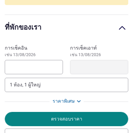
exploring the Atlantic Coast, La Baule, Le Pouliguen, La
Turballe, Pornic and Noirmoutier, or simply strolling along
the waterfront. Saint-Nazaire is France's 4th largest port
ที่พักของเรา
and famous for the Chantiers de l'Atlantique shipyard. Hear
seafaring stories at the Escal'Atlantic Museum. The
submarine pen and Espadon submarine are also well
จองโรงแรมนี้
การเช็คอิน
การเช็คเอาท์
worth a visit.
เช่น 13/08/2026
เช่น 13/08/2026
Make yourself at home for a meeting or teleworking
session at DUSK. You will love its charming and
indescribable ambiance, as well as its unique decor. A
warm welcome awaits you at DUSK.
1 ห้อง, 1 ผู้ใหญ่
We can't wait to welcome you and share with you our
ราคาพิเศษ
passion for the region: the best locations and our favorite
regional delights. Satisfying our guests is what makes us
ตรวจสอบราคา
happy.
Véronique VENTURINI ฝ่ายบริหารโรงแรม