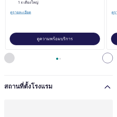
เครื่องนอน
เคร
1 x เตียงใหญ่
ดูรายละเอียด
ดูร
ดูความพร้อมบริการ
หน้า
1
จาก
2
, ห้องพัก 1 : Standard bedroom with 1 double bed 
ก่อนหน้า - ห้องพัก
ถัดไ
สถานที่ตั้งโรงแรม