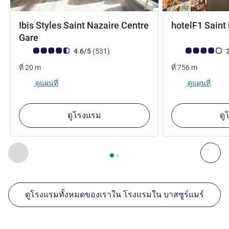
Ibis Styles Saint Nazaire Centre
hotelF1 Saint
3 ดาว
Gare
คะแนนความคิดเห็นจากแขก (เรทติ้งบน ALL)
รีวิว รายการ
คะแนนความคิดเห็
4.6/5
(531
)
3
ที่
20
m
ที่
756
m
ดูแผนที่
ดูแผนที่
ดูโรงแรม
ดู
หน้า
1
จาก
2
, สถานประกอบการอื่นของเราที่อยู่ใกล้เคียง 1 :, ส
ก่อนหน้า - สถานประกอบการอื่นของเราที่อยู่ใกล้เคียง
ถัด
ดูโรงแรมทั้งหมดของเราใน โรงแรมใน บาสซูร์แมร์