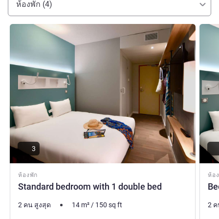
ห้องพัก (4)
ดูรายละเอียด
ดูรายล
3
ห้องพัก
ห้อง
Standard bedroom with 1 double bed
Be
2 คน สูงสุด
14
m²
/
150
sq ft
2 ค