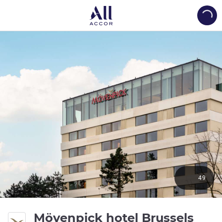
Load
49
Mövenpick hotel Brussels