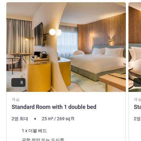
Jean-Philippe De Haes 호텔 관리
세부 정보 보기
세부 
8
객실
객
Standard Room with 1 double bed
St
2명 최대
25
m²
/
269
sq ft
2명
침구
침
1 x 더블 베드
전망:
전망
공항 전망 또는 도심쪽