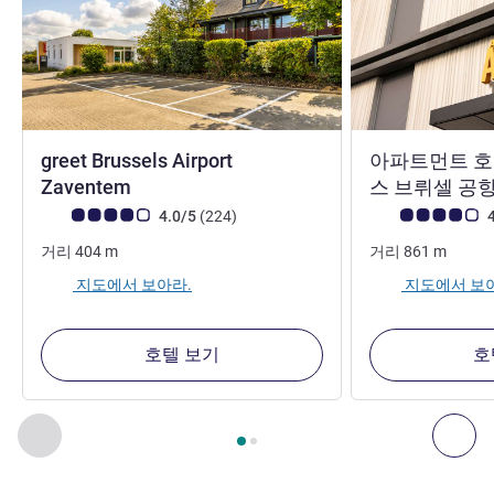
greet Brussels Airport
아파트먼트 호
3성
Zaventem
스 브뤼셀 공
고객 평점 (ALL 평가)
리뷰
고객 평점 (ALL 평
4.0/5
(224
)
4
거리
404
m
거리
861
m
지도에서 보아라.
지도에서 보
호텔 보기
호
2
/
1
페이지
, 주변에 있는 다른 시설 1 :, 주변에 있는 다른 시설 2 
이전 - 주변에 있는 다른 시설
다음