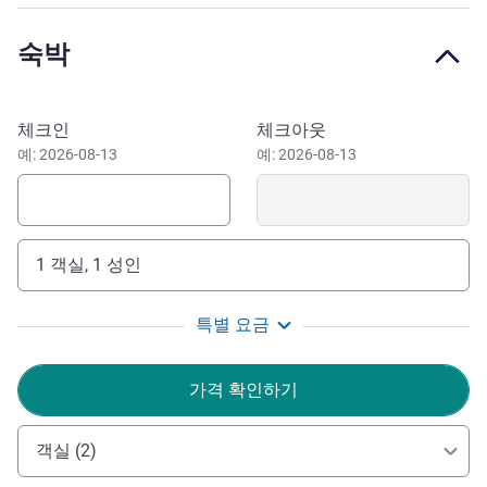
doubles and twins, to more spacious suites for added
luxury. Whether you are travelling for business or for
숙박
leisure, our rooms are a great fit with desks, coffee and tea
stations and large TVs. Catching an early flight? Beat the
travel stress by checking-in with us a day early and wake
이 호텔 예약하기
체크인
체크아웃
up energised ready for your travels. Our extensive food and
예: 2026-08-13
예: 2026-08-13
beverage offering, modern fitness centre and on-site car
park will ensure you begin your trip right.
Experience unmatched convenience at Mövenpick hotel
Brussels Airport. Located near the airport, enjoy seamless
1 객실, 1 성인
accessibility for stress-free travel and effortless exploration
of nearby attractions. Your gateway to adventure awaits.
특별 요금
Welcome to Mövenpick Hotel Brussels Airport. Our team
is here to ensure your stay with us is nothing short of
가격 확인하기
exceptional. Whether you are traveling for business or
leisure, we're dedicated to making your time with us
객실 (2)
memorable.