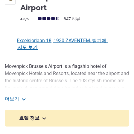
4성
Airport
고객 평점 (ALL 평가)
847 리뷰
4.6/5
Excelsiorlaan 18, 1930 ZAVENTEM, 벨기에
-
지도 보기
Movenpick Brussels Airport is a flagship hotel of
호텔설명
Movenpick Hotels and Resorts, located near the airport and
the historic centre of Brussels. The 103 stylish rooms are
the perfect accommodation for both short and long stays.
We believe in combining professionalism with a relaxed
더보기
atmosphere in a unique location. Enjoy our wellness
Mövenpick hotel Brussels Airport
facilities, fitness centre, or a culinary experience at our
rooftop restaurant, Horizon, during your stay.
호텔 정보
Our hotel offers a range of room types, from comfortable