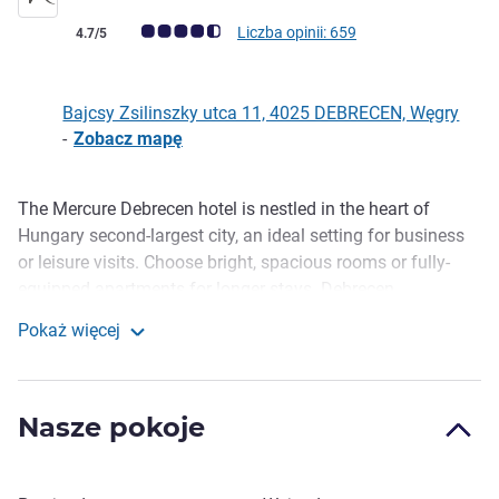
Ocena klientów (Ocena ALL)
Liczba opinii: 659
4.7/5
Bajcsy Zsilinszky utca 11, 4025 DEBRECEN, Węgry
-
Zobacz mapę
The Mercure Debrecen hotel is nestled in the heart of
Opis
Hungary second-largest city, an ideal setting for business
or leisure visits. Choose bright, spacious rooms or fully-
equipped apartments for longer stays. Debrecen
International Airport is a short drive away, guests arriving
Pokaż więcej
by road can enjoy secure onsite parking. During the annual
Mercure Debrecen
Debrecen Flower Carnival, one of the best-loved events in
Hungary, the Mercure Debrecen is adorned with colorful
Nasze pokoje
flowers - a perfect time to stay.
Experience Mercure Debrecen's Winestone Restaurant,
serving modern Hungarian cuisine paired with wines from