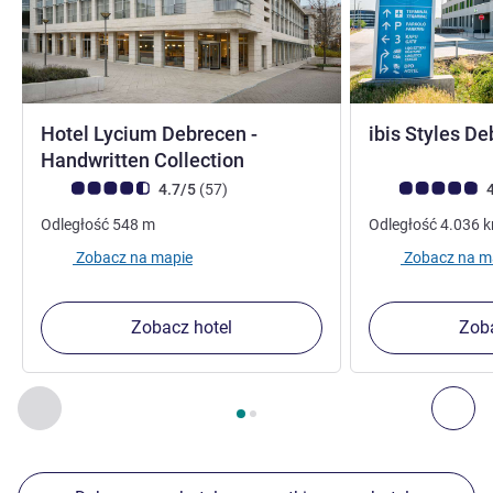
Hotel Lycium Debrecen -
ibis Styles De
4 gwiazdki
Handwritten Collection
Ocena klientów (Ocena ALL)
Liczba opinii
Ocena klientów (
4.7/5
(57
)
4
Odległość
548
m
Odległość
4.036
Zobacz na mapie
Zobacz na m
Zobacz hotel
Zoba
Strona
1
z
2
, Inne nasze placówki w pobliżu 1 :, Inne nasze pl
Poprzedni - Inne nasze placówki w pobliżu
Nas