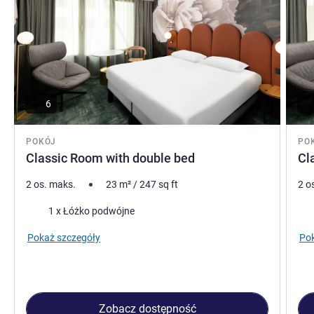
6
POKÓJ
PO
Classic Room with double bed
Cl
2 os. maks.
23
m²
/
247
sq ft
2 o
Pościel
Poś
1 x Łóżko podwójne
Pokaż szczegóły
Pok
Zobacz dostępność