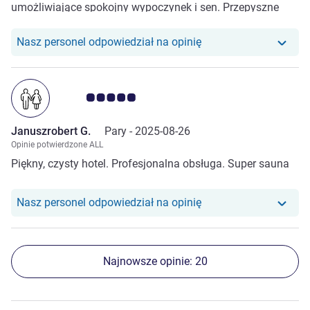
umożliwiające spokojny wypoczynek i sen. Przepyszne
śniadanie, bardzo duży wybór potraw - każdy znajdzie coś
dla siebie. Bardzo miła obsługa w recepcji. Cena za hotel
Nasz personel odpowiedział na opinię
wysoka, ale warto ją zapłacić.
Ocena klientów 5.0/5
Januszrobert G.
Pary -
2025-08-26
Opinie potwierdzone ALL
Piękny, czysty hotel. Profesjonalna obsługa. Super sauna
Nasz personel odpowiedział na opinię
Najnowsze opinie: 20