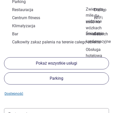
Parking
Zwierzęta
Restauracja
Dostęp
mile
dla
Centrum fitness
Wi-Fi
widziane
osób na
Klimatyzacja
wózkach
Śniadanie
Bar
inwalidzkich
Sale
konferencyjne
Całkowity zakaz palenia na terenie całego obiektu
Obsługa
hotelowa
Pokaż wszystkie usługi
Parking
Dostępność