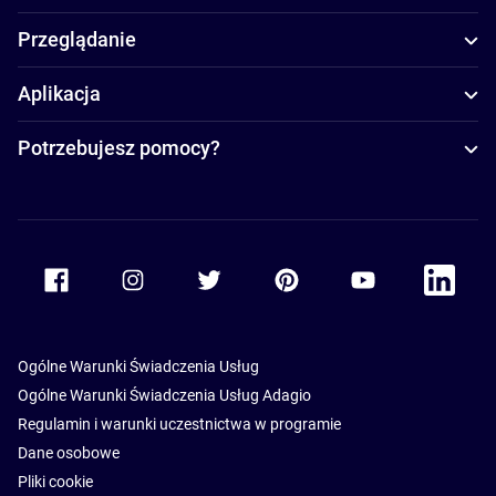
Przeglądanie
Aplikacja
Potrzebujesz pomocy?
Accor Facebook
Accor Instagram
Accor Twitter
Accor Pinterest
Accor Youtube
Accor Li
Ogólne Warunki Świadczenia Usług
Ogólne Warunki Świadczenia Usług Adagio
Regulamin i warunki uczestnictwa w programie
Dane osobowe
Pliki cookie