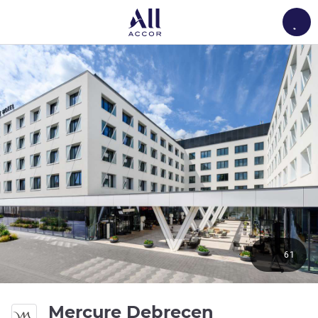
Load
61
4 gwiazdki
Mercure Debrecen