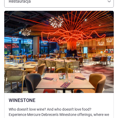
Restauracja
Pokaż szczegóły
WINESTONE
Who doesn't love wine? And who doesn't love food?
Experience Mercure Debrecen's Winestone offerings, where we