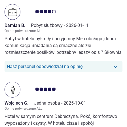
Ocena klientów 4.0/5
Damian B.
Pobyt służbowy -
2026-01-11
Opinie potwierdzone ALL
Pobyt w hotelu był miły i przyjemny Miła obsługa ,dobra
komunikacja Śniadania są smaczne ale złe
rozmieszczenie posiłków ,potrzebny lepszy opis ? Siłownia
słabo wyposażona ,brak ciężarków Jest tylko kilka
rowerków bieżnia i średnio działający multi pres do
Nasz personel odpowiedział na opinię
treningu Sauna nie działa W Hotelu jest czysto ,ale pokój
sprzątany średnio , Po za tym bardzo fajny hotel z świetną
lokalizacją blisko centrum !!!
Ocena klientów 5.0/5
Wojciech G.
Jedna osoba -
2025-10-01
Opinie potwierdzone ALL
Hotel w samym centrum Debreczyna. Pokój komfortowo
wyposażony i czysty. W hotelu cisza i spokój