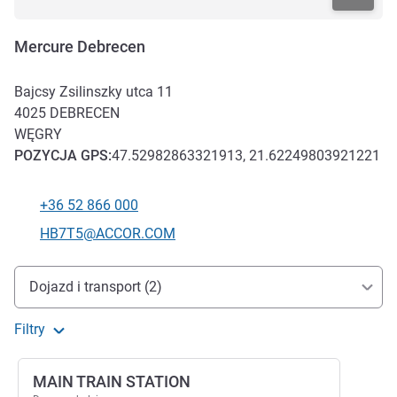
Mercure Debrecen
Bajcsy Zsilinszky utca 11
4025
DEBRECEN
WĘGRY
POZYCJA
GPS
:
47.52982863321913, 21.62249803921221
+36 52 866 000
Telefon
Kontaktowy adres e-mail
HB7T5@ACCOR.COM
Dojazd i transport
Dojazd i transport (2)
Filtry
MAIN TRAIN STATION