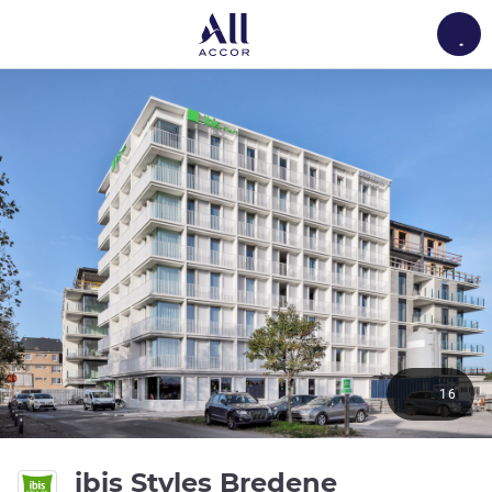
Load
16
3 ดาว
ibis Styles Bredene