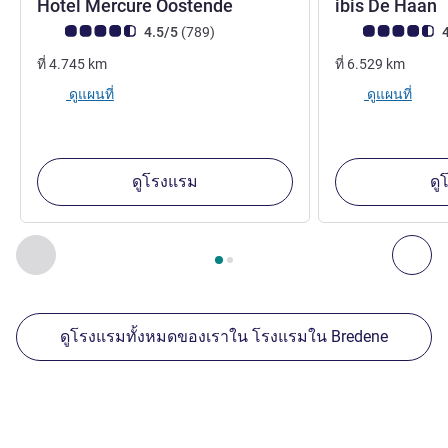
4 ดาว
Hotel Mercure Oostende
ibis De Haan
คะแนนความคิดเห็นจากแขก (เรทติ้งบน ALL)
รีวิว รายการ
คะแนนความคิดเห็
4.5/5
(789
)
4
ที่
4.745
km
ที่
6.529
km
ดูแผนที่
ดูแผนที่
ดูโรงแรม
ดู
หน้า
1
จาก
2
, สถานประกอบการอื่นของเราที่อยู่ใกล้เคียง 1 :, ส
ก่อนหน้า - สถานประกอบการอื่นของเราที่อยู่ใกล้เคียง
ถัด
ดูโรงแรมทั้งหมดของเราใน โรงแรมใน Bredene