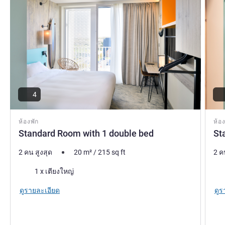
welcoming you to Bredene.
Jade Vandevyvere ฝ่ายบริหารโรงแรม
4
ห้องพัก
ห้อง
Standard Room with 1 double bed
St
2 คน สูงสุด
20
m²
/
215
sq ft
2 ค
เครื่องนอน
เคร
1 x เตียงใหญ่
ดูรายละเอียด
ดูร