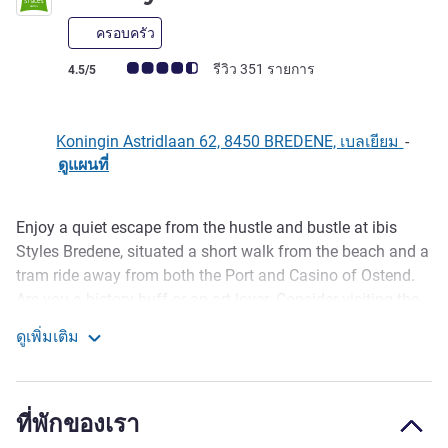
ครอบครัว
คะแนนความคิดเห็นจากแขก (เรทติ้งบน ALL)
รีวิว 351 รายการ
4.5/5
Koningin Astridlaan 62, 8450 BREDENE, เบลเยียม
-
ดูแผนที่
Enjoy a quiet escape from the hustle and bustle at ibis
รายละเอียด
Styles Bredene, situated a short walk from the beach and a
tram ride away from both the Port and Casino of Ostend.
Are you a history buff or an art lover. Consider visiting the
nearby Fort Napoleon, the Ensor House or walk along The
ดูเพิ่มเติม
Crystal Ship and admire the local street art. The hotel
ibis Styles Bredene
offers a 24 hrs hotel bar for a coffee, aperitif or a small bite
to eat. The hotel is also a short walk from convention
ที่พักของเรา
centre Versluys, perfect for hosting meetings