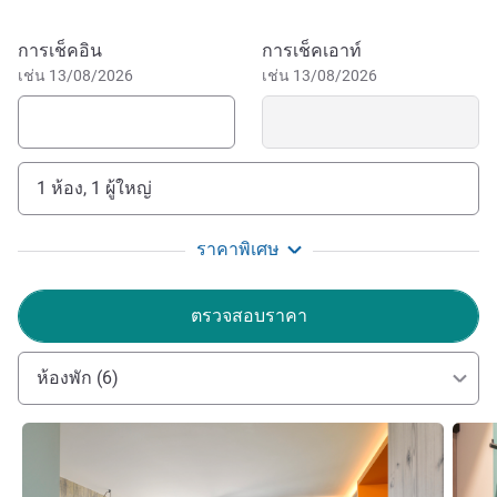
The hotel is located in the small town of Bredene, minutes
removed from the beach and dunes. Within 15 minutes of
จองโรงแรมนี้
การเช็คอิน
การเช็คเอาท์
leaving the motorway you arrive at this peaceful oasis.
เช่น 13/08/2026
เช่น 13/08/2026
Alternatively, take the coastal tram from neighbouring
Ostend to reach the hotel. Surrounded by the nature of the
Belgian coast, Bredene has plenty of natural beauty on its
doorstep. From relaxing on the beach to walks along the
1 ห้อง, 1 ผู้ใหญ่
coast and the Spanjaardduin, the tallest dune in the
country, Bredene is surrounded by nature.
ราคาพิเศษ
History buffs can discover Fort Napoleon which was built
in 1811, but also played an active role in the First and
ตรวจสอบราคา
Second World Wars. Rather spend time in town? Explore
nearby Ostend with its lively port, casino and shopping
streets.
ห้องพัก (6)
Welcome to ibis Styles Bredene, the ideal hotel to explore
ดูรายละเอียด
ดูรายล
the Belgian Coast. Modern, design, comfort, these 3 words
characterise the hotel. My team and I look forward to