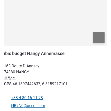
ibis budget Nangy Annemasse
168 Route D Annecy
74380
NANGY
프랑스
GPS
:
46.1397442637, 6.3159217101
+33 4 80 16 11 78
전화
E-mail
HB7N0@accor.com