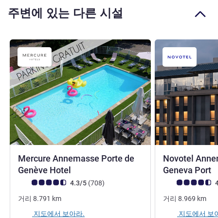
주변에 있는 다른 시설
Mercure Annemasse Porte de
Novotel Anne
4성
Genève Hotel
Geneva Port
고객 평점 (ALL 평가)
리뷰
고객 평점 (ALL 평
4.3/5
(708
)
4
거리
8.791
km
거리
8.969
km
지도에서 보아라.
지도에서 보