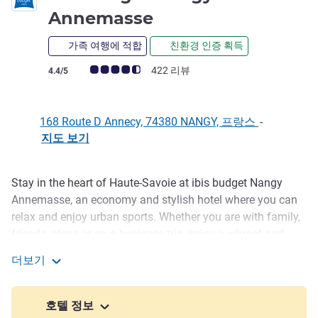
2성
Annemasse
가족 여행에 적합
친환경 인증 획득
고객 평점 (ALL 평가)
422 리뷰
4.4/5
168 Route D Annecy, 74380 NANGY, 프랑스
-
지도 보기
Stay in the heart of Haute-Savoie at ibis budget Nangy
호텔설명
Annemasse, an economy and stylish hotel where you can
relax and enjoy urban sports. Whether you are with family,
friends, alone or on a business trip, enjoy a vibrant and
dynamic experience in our communal areas with a fun and
더보기
contemporary ambiance. The hotel has 76 new generation
ibis budget Nangy Annemasse
rooms guaranteeing ultimate comfort and a relaxing stay.
호텔 정보
The hotel is ideally located 30 minutes from Geneva airport