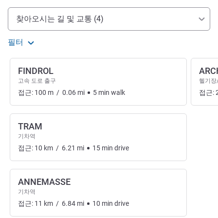
호텔 접근 및 교통
찾아오시는 길 및 교통 (4)
필터
FINDROL
ARC
고속 도로 출구
헬기장
접근:
100
m
/
0.06
mi
5
min
walk
접근:
TRAM
기차역
접근:
10
km
/
6.21
mi
15
min
drive
ANNEMASSE
기차역
접근:
11
km
/
6.84
mi
10
min
drive