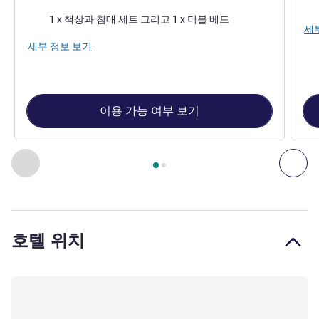
침구
1 x 책상과 침대 세트 그리고 1 x 더블 베드
세
세부 정보 보기
이용 가능 여부 보기
2
/
1
페이지
, 객실 1 : TRIPLE ROOM with 1 double bed and 1 ret
이전 - 객실
다음
호텔 위치