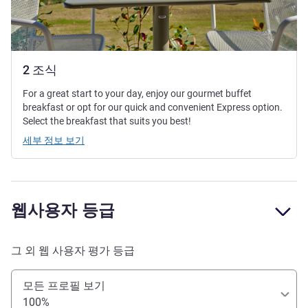
2 조식
For a great start to your day, enjoy our gourmet buffet
breakfast or opt for our quick and convenient Express option.
Select the breakfast that suits you best!
세부 정보 보기
웹사용자 등급
그 외 웹 사용자 평가 등급
모든 프로필 보기
100%