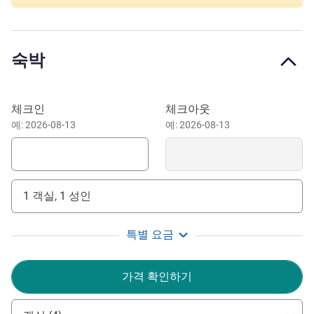
and close to the main motorways. You can easily reach the
tourist sites of the region, such as Mont-Blanc, Lake
Annecy or the ski resorts. Enjoy a moment of relaxation:
숙박
our hotel is less than 1 hour's drive from several spa
resorts. The hotel's secure car park with electric vehicle
charging stations ensures peace of mind during your
이 호텔 예약하기
체크인
체크아웃
travels.
예: 2026-08-13
예: 2026-08-13
Nangy at the foot of Mont Blanc invites you to discover
superb landscapes, historical heritage & a friendly
ambiance. Whether you love skiing, hiking, culture or
relaxing, Nangy has something for you!
1 객실, 1 성인
The entire team is eager to welcome you to a brand new
특별 요금
establishment. You'll benefit from smart prices close to
Geneva and the top Savoy ski resorts. We hope to meet
가격 확인하기
you and make your stay a real pleasure
Sandra BERTHOUD 호텔 관리