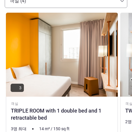
객실 (4)
세부 정보 보기
세부 
3
객실
객
TRIPLE ROOM with 1 double bed and 1
TW
retractable bed
2명
3명 최대
14
m²
/
150
sq ft
침