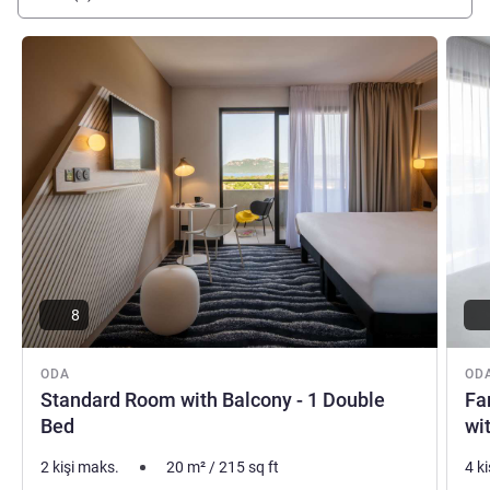
Ayrıntıları göster
Ayrıntı
8
ODA
OD
Standard Room with Balcony - 1 Double
Fa
Bed
wi
2 kişi maks.
20
m²
/
215
sq ft
4 k