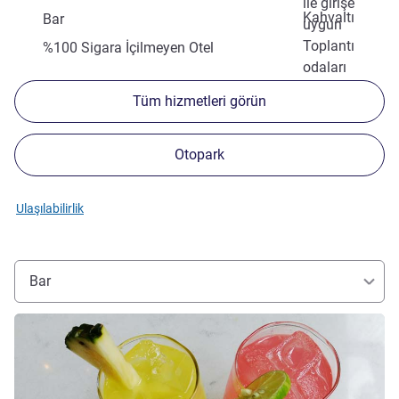
ile girişe
Kahvaltı
Bar
uygun
Toplantı
%100 Sigara İçilmeyen Otel
odaları
Tüm hizmetleri görün
Otopark
Ulaşılabilirlik
Bar
Ayrıntıları göster