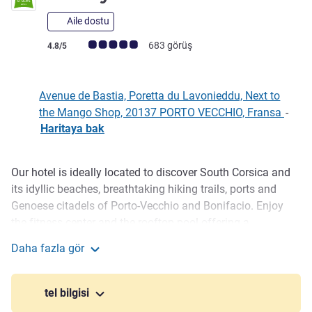
Aile dostu
Avis müşterileri puanı (ALL Puanlama)
683 görüş
4.8/5
Avenue de Bastia, Poretta du Lavonieddu, Next to
the Mango Shop, 20137 PORTO VECCHIO, Fransa
-
Haritaya bak
Our hotel is ideally located to discover South Corsica and
Açıklama
its idyllic beaches, breathtaking hiking trails, ports and
Genoese citadels of Porto-Vecchio and Bonifacio. Enjoy
the fitness center and the rooftop pool offering a
breathtaking view of the sea, an all-you-can-eat breakfast
Daha fazla gör
with local flavors, a contemporary beach bar, and a garden
ibis Styles Porto-Vecchio
of olive trees with a petanque court and foosball.
tel bilgisi
Welcome to Porto-Vecchio with its squares, narrow streets,