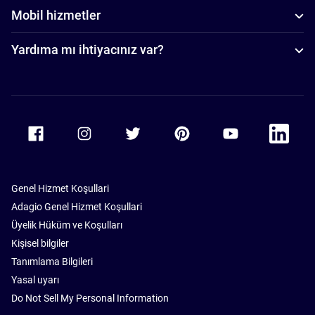
Mobil hizmetler
Yardıma mı ihtiyacınız var?
Accor Facebook
Accor Instagram
Accor Twitter
Accor Pinterest
Accor Youtube
Accor Li
Genel Hizmet Koşullari
Adagio Genel Hizmet Koşullari
Üyelik Hüküm ve Koşulları
Kişisel bilgiler
Tanımlama Bilgileri
Yasal uyarı
Do Not Sell My Personal Information