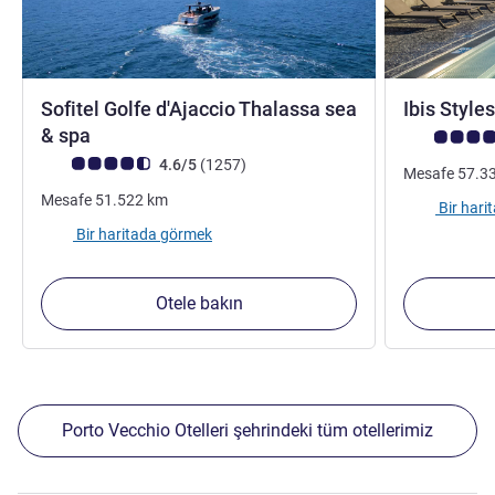
Sofitel Golfe d'Ajaccio Thalassa sea
Ibis Styl
5 yıldız
& spa
Avis müşteri
Avis müşterileri puanı (ALL Puanlama)
görüş
4.6/5
(1257
)
Mesafe
57.3
Mesafe
51.522
km
Bir har
Bir haritada görmek
Otele bakın
Porto Vecchio Otelleri şehrindeki tüm otellerimiz