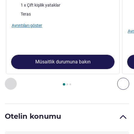
Şilte
Şilt
1 x Çift kişilik yataklar
Konaklama ekstraları:
Teras
Kon
Ayrıntıları göster
Ayr
Müsaitlik durumuna bakın
Sayfa
1
/
3
, Oda 1 : Standard Room with Balcony - 1 Double 
Önceki - Oda
Son
Otelin konumu