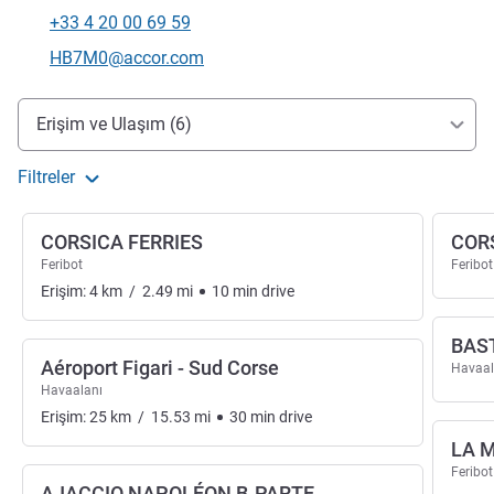
+33 4 20 00 69 59
Telefon
İletişim için e-posta
HB7M0@accor.com
Erişim ve ulaşım
Erişim ve Ulaşım (6)
Filtreler
CORSICA FERRIES
COR
Feribot
Feribot
Erişim:
4
km
/
2.49
mi
10
min
drive
BAS
Aéroport Figari - Sud Corse
Havaal
Havaalanı
Erişim:
25
km
/
15.53
mi
30
min
drive
LA 
Feribot
AJACCIO NAPOLÉON B-PARTE