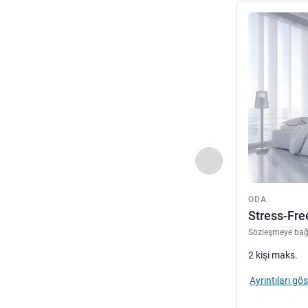
Ayrıntıları gös
Önceki - Oda
ODA
Stress-Fr
Sözleşmeye bağ
2 kişi maks.
Ayrıntıları gös