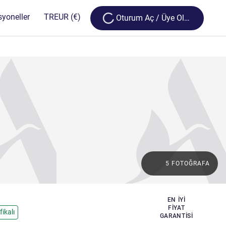
Loading...
syoneller
TR
EUR
(€)
Oturum Aç / Üye Olun
5 FOTOĞRAFA
EN IYI
FIYAT
fikalı
GARANTISI