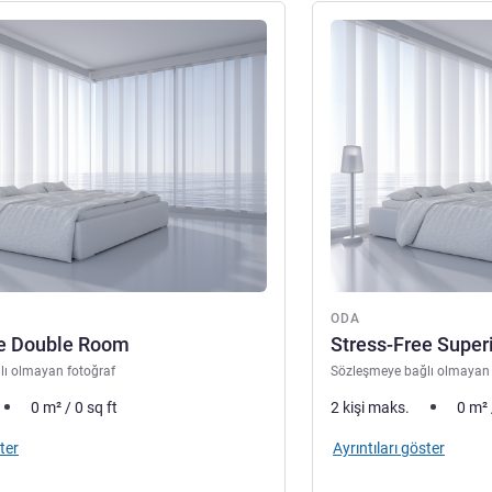
ter
Ayrıntıları göster
ODA
ee Double Room
Stress-Free Super
lı olmayan fotoğraf
Sözleşmeye bağlı olmayan 
0
m²
/
0
sq ft
2 kişi maks.
0
m²
ter
Ayrıntıları göster