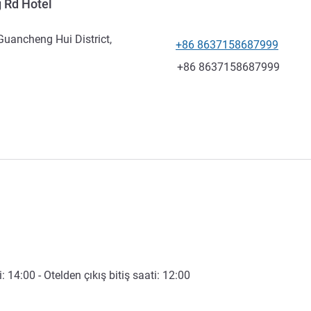
 Rd Hotel
uancheng Hui District,
+86 8637158687999
Telefon
Faks
+86 8637158687999
i:
14:00
- Otelden çıkış bitiş saati:
12:00