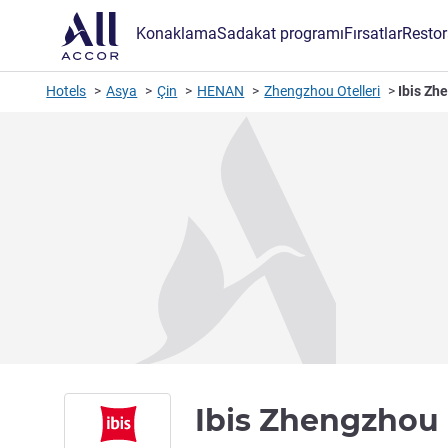
Konaklama
Sadakat programı
Fırsatlar
Restor
Hotels
Asya
Çin
HENAN
Zhengzhou Otelleri
Ibis Zh
Ibis Zhengzhou