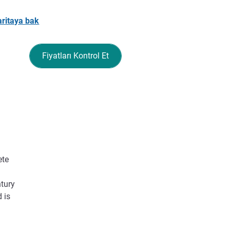
ritaya bak
Fiyatları Kontrol Et
ete
ntury
 is