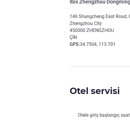
Ibis Zhengzhou Dongming
146 Shangcheng East Road, G
Zhengzhou City
450000
ZHENGZHOU
ÇIN
GPS
:
34.7504, 113.701
Otel servisi
Otele giriş başlangıç saat