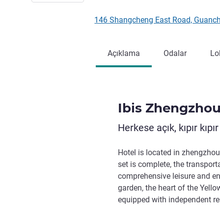
146 Shangcheng East Road, Guanch
Açıklama
Odalar
Lo
Ibis Zhengzho
Herkese açık, kıpır kıpı
Hotel is located in zhengzho
set is complete, the transpor
comprehensive leisure and en
garden, the heart of the Yello
equipped with independent res