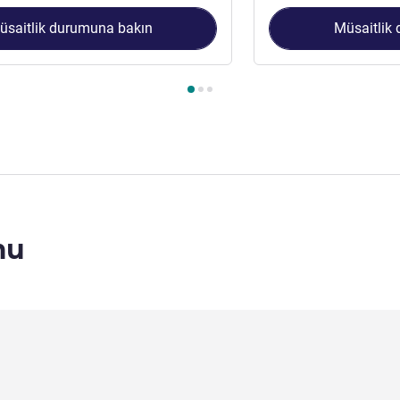
üsaitlik durumuna bakın
Müsaitlik
 1 : Stress-Free Double Room , Oda 2 : Stress-Free Superior Tw
mu