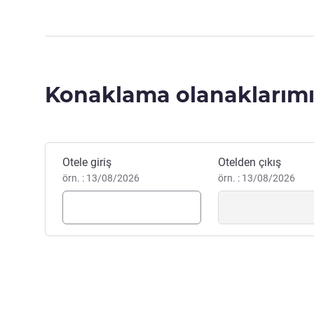
Konaklama olanaklarımı
Bu otelde rezervasyon yaptırın
Otele giriş
Otelden çıkış
örn. : 13/08/2026
örn. : 13/08/2026