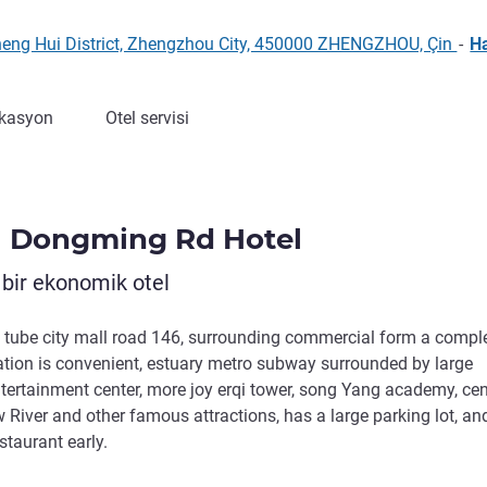
eng Hui District, Zhengzhou City, 450000 ZHENGZHOU, Çin
-
Ha
kasyon
Otel servisi
u Dongming Rd Hotel
r bir ekonomik otel
u tube city mall road 146, surrounding commercial form a compl
tation is convenient, estuary metro subway surrounded by large
tertainment center, more joy erqi tower, song Yang academy, ce
w River and other famous attractions, has a large parking lot, and
taurant early.