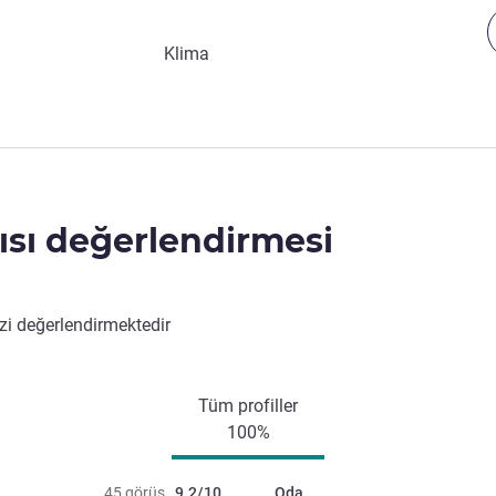
Klima
ısı değerlendirmesi
izi değerlendirmektedir
Tüm profiller
100%
45 görüş
9.2/10
Oda