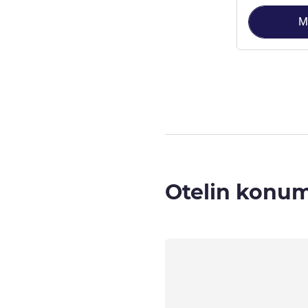
M
Sayfa
1
/
3
, Oda
Otelin konu