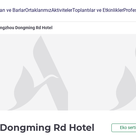
an ve Barlar
Ortaklarımız
Aktiviteler
Toplantılar ve Etkinlikler
Profe
engzhou Dongming Rd Hotel
3 yıldız
 Dongming Rd Hotel
Eko serti