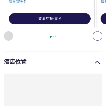
请参阅详情
请
查看空房情况
第
1
页，共
3
页
, 客房 1 : 标准房，配备 1 张双人床 , 客房 2
上一个 - 客房
下一
酒店位置