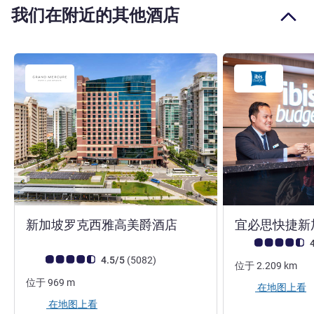
我们在附近的其他酒店
4 星
新加坡罗克西雅高美爵酒店
宜必思快捷新
客户意见评级 (ALL
4
客户意见评级 (ALL 评级)
评论
4.5/5
(5082
)
位于
2.209
km
位于
969
m
在地图上看
在地图上看