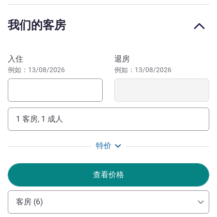
统、时尚的咖啡厅和便捷的城市交通。对于追求高性价比、
方便快捷以及地道新加坡体验的游客来说，这里是理想之
我们的客房
选。
Andy Gan 酒店管理
预订此酒店
入住
退房
例如：13/08/2026
例如：13/08/2026
1 客房, 1 成人
特价
查看价格
客房 (6)