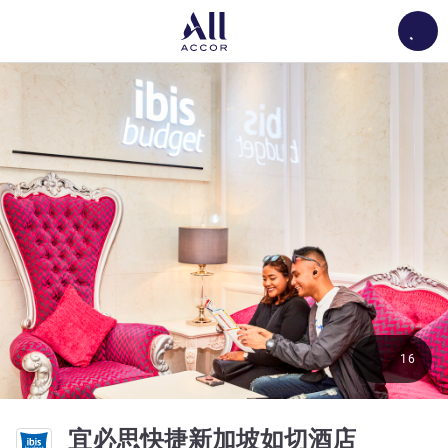
Load
16
2 星
宜必思快捷新加坡如切酒店