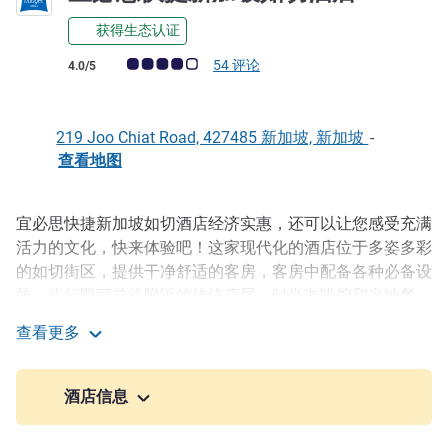
获得生态认证
客户意见评级 (ALL 评级)
54 评论
4.0/5
219 Joo Chiat Road, 427485 新加坡, 新加坡
-
查看地图
宜必思快捷新加坡如切酒店经济实惠，还可以让您感受充满
描述
活力的文化，快来体验吧！这家现代化的酒店位于多姿多彩
的如切街区，提供干净舒适的客房，客房中配备各种必备设
施。步行即可前往附近的传统店屋、时尚咖啡馆和当地餐
馆。如果您想在热闹、便利的位置寻找一家便利实惠的酒
查看更多
店，感受地道的新加坡风情，那么我们的酒店便是您理想的
宜必思快捷新加坡如切酒店
选择。选择我们，开启明智住宿之旅。
酒店信息
欢迎光临宜必思快捷新加坡如切酒店，在充满活力的街区
中，享受经济实惠的舒适住宿。享受清洁的房间、当地传