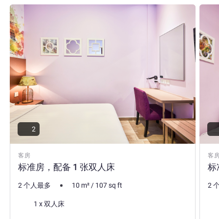
请参阅详情
请参
2
客房
客
标准房，配备 1 张双人床
标
2 个人最多
10
m²
/
107
sq ft
2 
床上用品
床
1 x 双人床