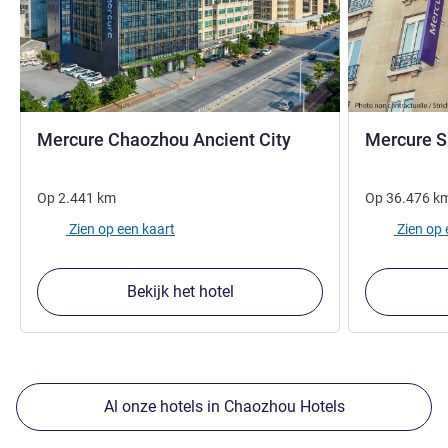
4 sterren
Mercure Chaozhou Ancient City
Mercure S
Op
2.441
km
Op
36.476
k
Zien op een kaart
Zien op 
Bekijk het hotel
Al onze hotels in Chaozhou Hotels