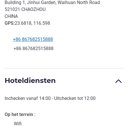
Building 1, Jinhui Garden, Waihuan North Road
521021
CHAOZHOU
CHINA
GPS
:
23.6818, 116.598
+86 867682515888
Telefoon
Fax
+86 867682515888
Hoteldiensten
Inchecken vanaf
14:00
- Uitchecken tot
12:00
Op het terrein
Wifi