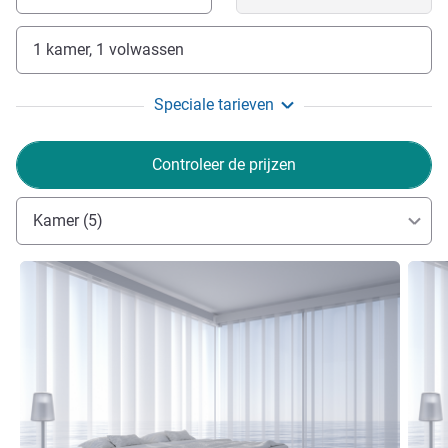
1 kamer, 1 volwassen
Speciale tarieven
Controleer de prijzen
Kamer (5)
Meer informatie
Meer i