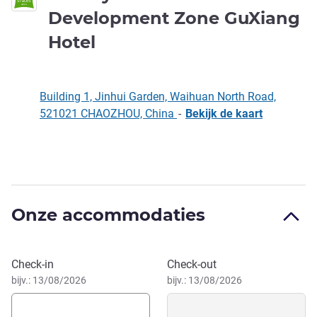
Development Zone GuXiang
3 sterren
Hotel
Building 1, Jinhui Garden, Waihuan North Road,
521021 CHAOZHOU, China
-
Bekijk de kaart
Omschrijving
Onze accommodaties
Boek dit hotel
Check-in
Check-out
bijv.: 13/08/2026
bijv.: 13/08/2026