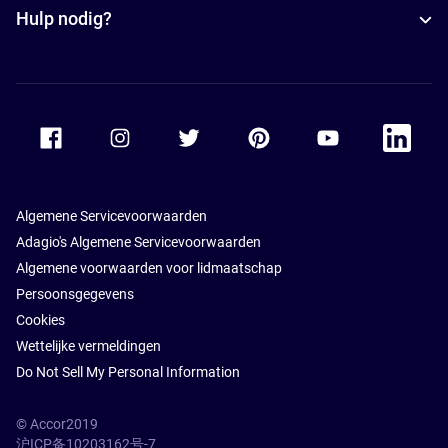
Hulp nodig?
Accor Facebook
Accor Instagram
Accor Twitter
Accor Pinterest
Accor Youtube
Accor Li
Algemene Servicevoorwaarden
Adagio's Algemene Servicevoorwaarden
Algemene voorwaarden voor lidmaatschap
Persoonsgegevens
Cookies
Wettelijke vermeldingen
Do Not Sell My Personal Information
© Accor2019
沪ICP备10203162号-7