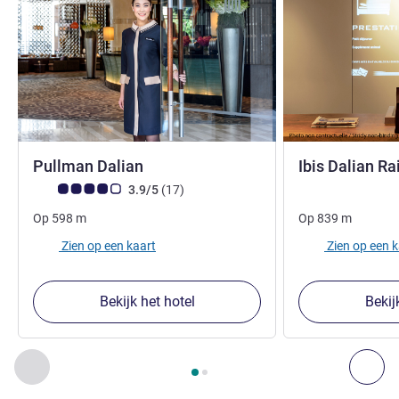
5 sterren
Pullman Dalian
Ibis Dalian Ra
3 sterren
Avis-klantbeoordeling (ALL beoordeling)
beoordelingen
3.9/5
(17
)
Op
598
m
Op
839
m
Zien op een kaart
Zien op een 
Bekijk het hotel
Bekij
Pagina
1
van
2
, Onze andere etablissementen in de buurt 1 :,
Vorige - Onze andere etablissementen in de buurt
Vol