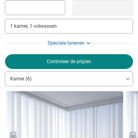
1 kamer, 1 volwassen
Speciale tarieven
Controleer de prijzen
Kamer (6)
Meer informatie
Meer i