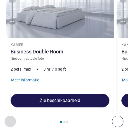
KAMER
KA
Business Double Room
Bu
Niet-contractuele foto
Niet
2 pers. max
0
m²
/
0
sq ft
2 p
Meer informatie
Mee
Zie beschikbaarheid
Pagina
1
van
3
, Kamer 1 : Business Double Room , Kamer 2 
Vorige - Kamer
Vol