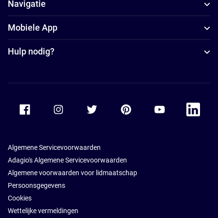
Navigatie
Mobiele App
Hulp nodig?
Accor Facebook
Accor Instagram
Accor Twitter
Accor Pinterest
Accor Youtube
Accor Li
Algemene Servicevoorwaarden
Adagio's Algemene Servicevoorwaarden
Algemene voorwaarden voor lidmaatschap
Persoonsgegevens
Cookies
Wettelijke vermeldingen