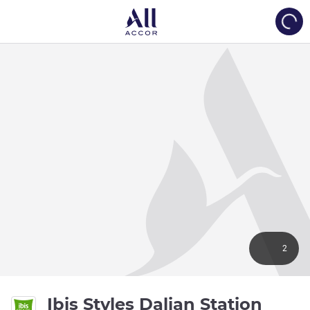
Load
2
Ibis Styles Dalian Station