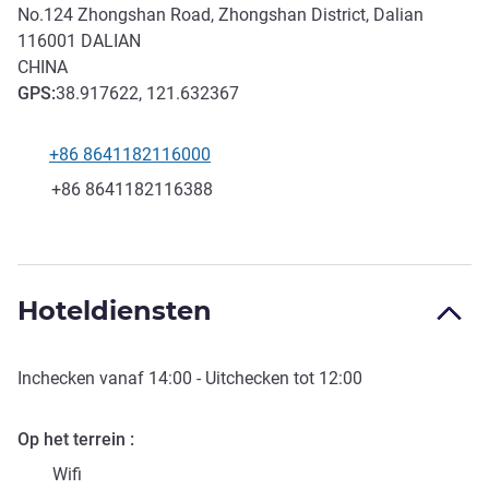
No.124 Zhongshan Road, Zhongshan District, Dalian
116001
DALIAN
CHINA
GPS
:
38.917622, 121.632367
+86 8641182116000
Telefoon
Fax
+86 8641182116388
Hoteldiensten
Inchecken vanaf
14:00
- Uitchecken tot
12:00
Op het terrein
Wifi