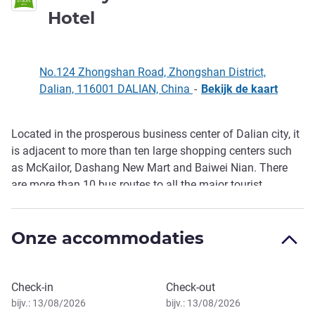
3 sterren
Hotel
No.124 Zhongshan Road, Zhongshan District,
Dalian, 116001 DALIAN, China
-
Bekijk de kaart
Located in the prosperous business center of Dalian city, it
Omschrijving
is adjacent to more than ten large shopping centers such
as McKailor, Dashang New Mart and Baiwei Nian. There
are more than 10 bus routes to all the major tourist
attractions. A breakfast buffet , coffee and refreshments
are available. The room design style is simple, equipped
Onze accommodaties
with a gym, laundry room and high-speed WIFI. It is an
ideal home for busy business and leisure travelers.
Boek dit hotel
Check-in
Check-out
bijv.: 13/08/2026
bijv.: 13/08/2026