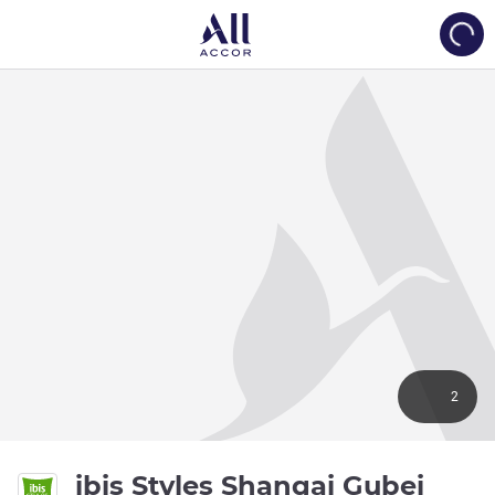
Load
2
3 gw
ibis Styles Shangai Gubei