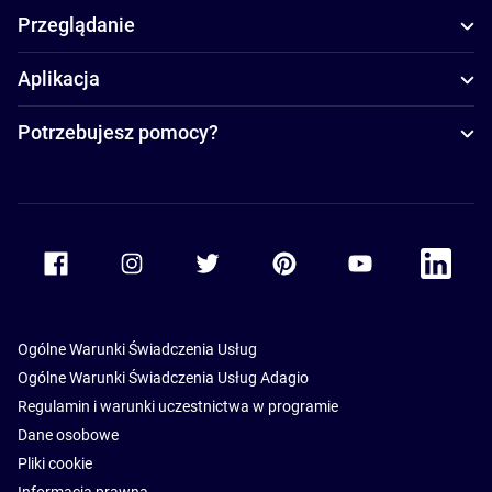
Przeglądanie
Aplikacja
Potrzebujesz pomocy?
Accor Facebook
Accor Instagram
Accor Twitter
Accor Pinterest
Accor Youtube
Accor Li
Ogólne Warunki Świadczenia Usług
Ogólne Warunki Świadczenia Usług Adagio
Regulamin i warunki uczestnictwa w programie
Dane osobowe
Pliki cookie
Informacja prawna