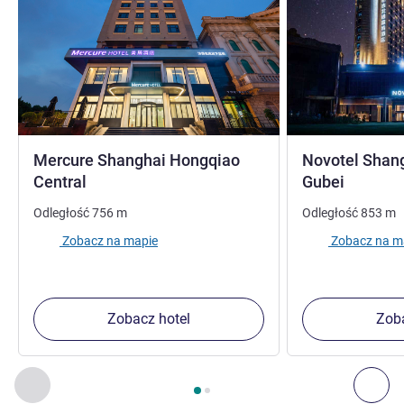
Mercure Shanghai Hongqiao
Novotel Shan
4 gwiazdki
4 gwiaz
Central
Gubei
Odległość
756
m
Odległość
853
m
Zobacz na mapie
Zobacz na m
Zobacz hotel
Zoba
Strona
1
z
2
, Inne nasze placówki w pobliżu 1 :, Inne nasze pl
Poprzedni - Inne nasze placówki w pobliżu
Nas