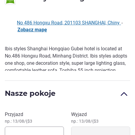
No 486 Hongxu Road, 201103 SHANGHAI, Chiny
-
Zobacz mapę
Ibis styles Shanghai Hongqiao Gubei hotel is located at
Opis
No.486 Hongxu Road, Minhang District. Ibis styles adopts
one shop, one decoration style, super large lighting glass,
comfortable leather sofa, Toshiba 55 inch projection
screen TV and mini bar. It st rives to create 90 guest rooms
for you to have a clean, comfortable and unique stay
Nasze pokoje
experience.
Zarezerwuj ten hotel
Przyjazd
Wyjazd
np.: 13/08/{$3
np.: 13/08/{$3