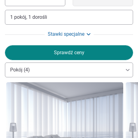
1 pokój, 1 dorośli
Stawki specjalne
Sprawdź ceny
Pokój (4)
Pokaż szczegóły
Pokaż