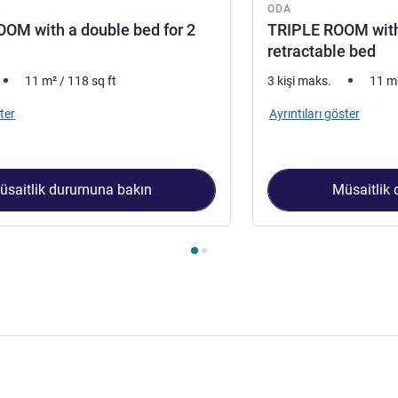
ODA
OM with a double bed for 2
TRIPLE ROOM with
retractable bed
11
m²
/
118
sq ft
3 kişi maks.
11
m
ter
Ayrıntıları göster
üsaitlik durumuna bakın
Müsaitlik
 1 : DOUBLE ROOM with a double bed for 2 people , Oda 2 : TRI