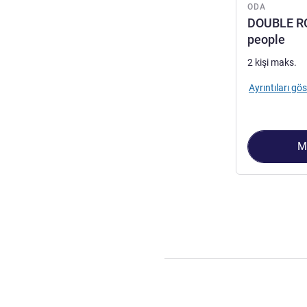
ODA
DOUBLE RO
people
2 kişi maks.
Ayrıntıları gös
M
Sayfa
1
/
2
, Oda