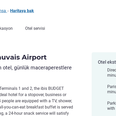
ansa
-
Haritaya bak
kasyon
Otel servisi
uvais Airport
Otel ekst
im otel, günlük maceraperestlere
Dire
minut
Paris
e Terminals 1 and 2, the ibis BUDGET
minu
al hotel for a stopover, business or
-4 people are equipped with a TV, shower,
Park
ll-you-can-eat breakfast buffet is served
with 
, a 24-hour snack service will satisfy