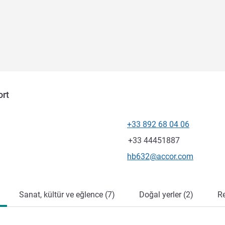
ort
+33 892 68 04 06
Telefon
Faks
+33 44451887
İletişim için e-posta
hb632@accor.com
Sanat, kültür ve eğlence (7)
Doğal yerler (2)
Re