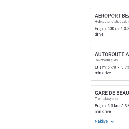
AEROPORT BE
Helikopter pisti/uçak i
Erişim:
600
m
/
0.
drive
AUTOROUTE A
Çevreyolu çıkışı
Erişim:
6
km
/
3.7
min
drive
GARE DE BEA
Tren istasyonu
Erişim:
6.3
km
/
3.
min
drive
Nakliye