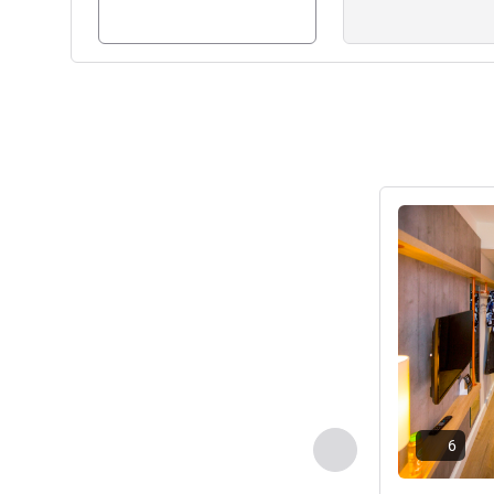
Ayrıntıları gös
6
Önceki - Oda