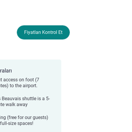
Fiyatları Kontrol Et
raları
ct access on foot (7
es) to the airport.
 Beauvais shuttle is a 5-
te walk away
ing (free for our guests)
full-size spaces!