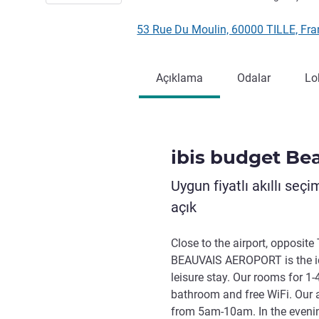
53 Rue Du Moulin, 60000 TILLE, Fr
Açıklama
Odalar
Lo
ibis budget Bea
Uygun fiyatlı akıllı seç
açık
Close to the airport, opposit
BEAUVAIS AEROPORT is the ide
leisure stay. Our rooms for 1
bathroom and free WiFi. Our a
from 5am-10am. In the evening