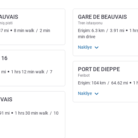
AUVAIS
GARE DE BEAUVAIS
niş pisti
Tren istasyonu
37
mi
8
min
walk
/
2
min
Erişim:
6.3
km
/
3.91
mi
1
hr
min
drive
Nakliye
 16
PORT DE DIEPPE
3
mi
1
hrs
12
min
walk
/
7
Feribot
Erişim:
104
km
/
64.62
mi
1
Nakliye
UVAIS
91
mi
1
hrs
30
min
walk
/
10