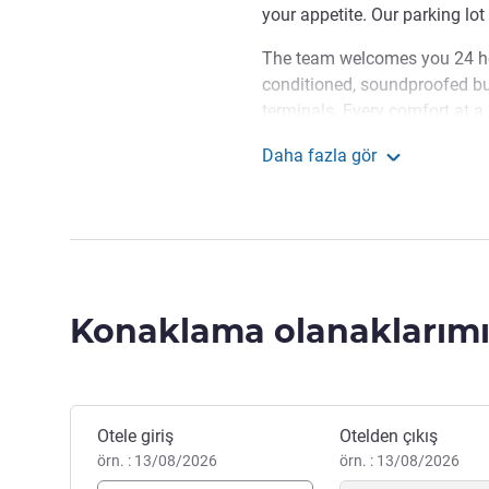
your appetite. Our parking lot 
The team welcomes you 24 hou
conditioned, soundproofed bui
terminals. Every comfort at a
Daha fazla gör
"Our wonderful story begin
ibis budget Beauvais A
are ready to welcome you. Joi
KATHLEEN PIGNOL Otel Yöne
Konaklama olanaklarımı
Bu otelde rezervasyon yaptırın
Otele giriş
Otelden çıkış
örn. : 13/08/2026
örn. : 13/08/2026