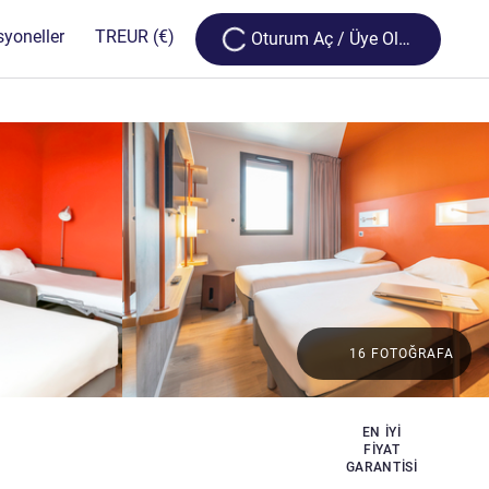
Loading...
syoneller
TR
EUR
(€)
Oturum Aç / Üye Olun
16 FOTOĞRAFA
EN IYI
FIYAT
GARANTISI