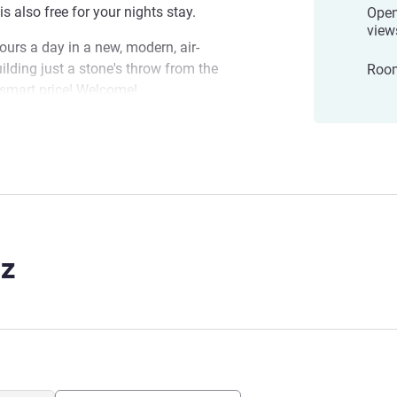
is also free for your nights stay.
Open
views
rs a day in a new, modern, air-
lding just a stone's throw from the
Room
 smart price! Welcome!
s with you! Our new hotel and new team
irport
n us to share your best overnight stays."
timi
z