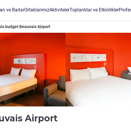
an ve Barlar
Ortaklarımız
Aktiviteler
Toplantılar ve Etkinlikler
Profe
bis budget Beauvais Airport
2 yıldız
uvais Airport