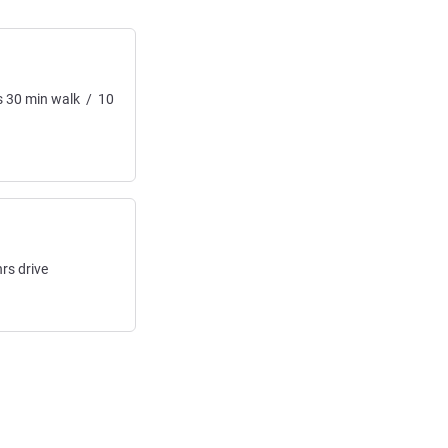
s
30
min
walk
/
10
hrs
drive