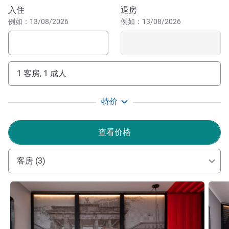
预订此酒店
入住
退房
柏林特雷普托是首都区域内一片绿意盎然且多元特色鲜明的
例如：13/08/2026
例如：13/08/2026
地区，自然景致、历史底蕴与现代建筑在此交相辉映。这里
靠近市中心，是轻松探索柏林的理想起点。
酒店经过了大规模翻建装修，采用现代实用的设计风格，
犹如一颗耀眼的明珠闪耀在色彩斑斓的柏林。我和我的团队
1 客房, 1 成人
期待您光临宜必思尚品柏林特雷普托酒店。
Ronny Schulze 酒店管理
特价
查看价格
客房 (3)
请参阅详情
请参