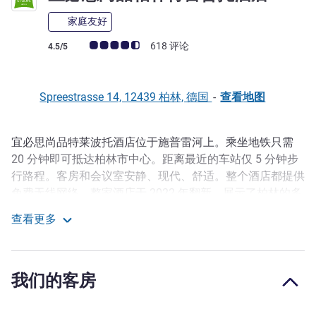
家庭友好
客户意见评级 (ALL 评级)
618 评论
4.5/5
Spreestrasse 14, 12439 柏林, 德国
-
查看地图
宜必思尚品特莱波托酒店位于施普雷河上。乘坐地铁只需
描述
20 分钟即可抵达柏林市中心。距离最近的车站仅 5 分钟步
行路程。客房和会议室安静、现代、舒适。整个酒店都提供
免费无线网络。整家酒店于 2022 年翻新，展示了柏林的多
元面貌。何不亲自来看看？
查看更多
宜必思尚品柏林特雷普托酒店
酒店交通便利，可前往侏罗纪世界展览、贸易展览会、
ICC、Adlershof 科学中心、柏林勃兰登堡机场、弗雷德里克
斯费尔德动物园和克珀尼克老城。附近还有 Parkbühne
我们的客房
Wuhlheide， 几分钟即可到达。酒店设有 2 间配备先进技术
的会议室，适合举办商务和私人活动，最多可容纳 50 人。