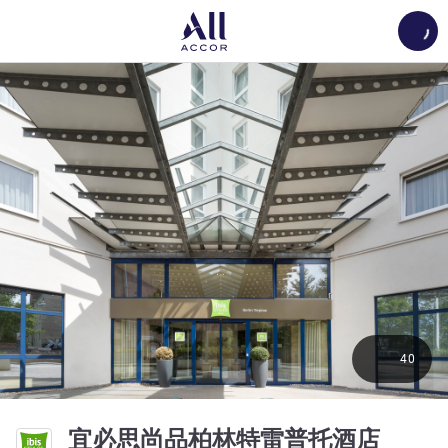
Load
40
宜必思尚品柏林特雷普托酒店