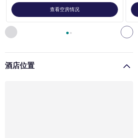
查看空房情况
第
1
页，共
2
页
, 客房 1 : 标准房，配备 1 张 1.6 x 2 米的双
上一个 - 客房
下一
酒店位置