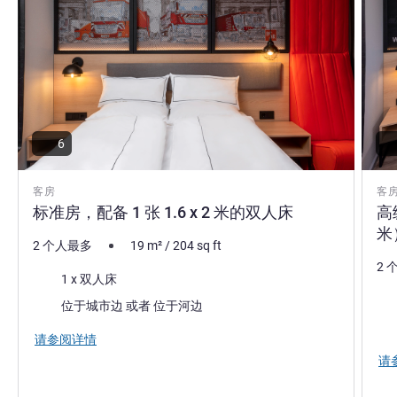
6
客房
客
标准房，配备 1 张 1.6 x 2 米的双人床
高
米
2 个人最多
19
m²
/
204
sq ft
2 
床上用品
1 x 双人床
床
景色:
位于城市边 或者 位于河边
景色
请参阅详情
请