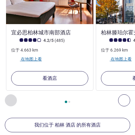
3 星
宜必思柏林城市南部酒店
柏林滕珀尔霍
客户意见评级 (ALL 评级)
评论
客户意见评级 (ALL
4.2/5
(485
)
4
位于
4.663
km
位于
6.269
km
在地图上看
在地图上看
看酒店
第
1
页，共
2
页
, 我们在附近的其他酒店 1 :, 我们在附近的其他酒
上一个 - 我们在附近的其他酒店
下
我们位于 柏林 酒店 的所有酒店