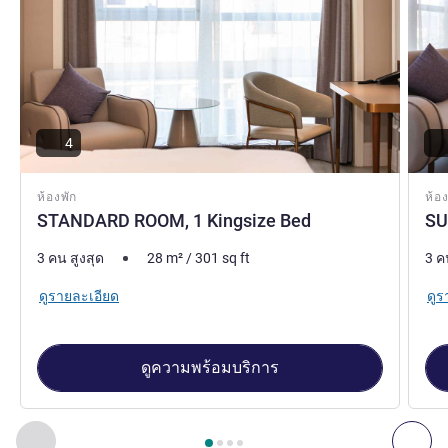
4
ห้องพัก
ห้อง
STANDARD ROOM, 1 Kingsize Bed
SU
3 คน สูงสุด
28
m²
/
301
sq ft
3 ค
ดูรายละเอียด
ดูร
ดูความพร้อมบริการ
หน้า
1
จาก
4
, ห้องพัก 1 : STANDARD ROOM, 1 Kingsize Bed , 
ก่อนหน้า - ห้องพัก
ถัดไ