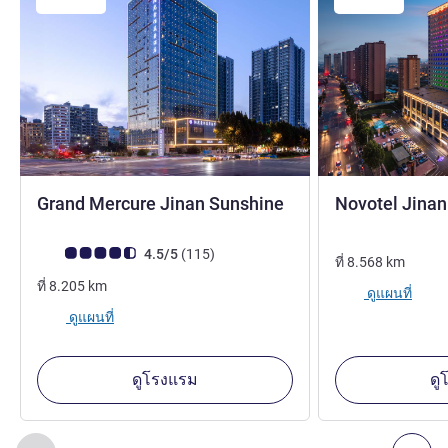
5 ดาว
Grand Mercure Jinan Sunshine
Novotel Jina
4 ดาว
คะแนนความคิดเห็นจากแขก (เรทติ้งบน ALL)
รีวิว รายการ
4.5/5
(115
)
ที่
8.568
km
ที่
8.205
km
ดูแผนที่
ดูแผนที่
ดูโรงแรม
ดู
หน้า
1
จาก
2
, สถานประกอบการอื่นของเราที่อยู่ใกล้เคียง 1 :, ส