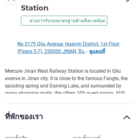
4 ดาว
Station
ผ่านการรับรองมาตรฐานด้านสิ่งแวดล้อม
No 3179 Qilu Avenue, Huaiyin District, 1st Floor
(Floors 5-7), 250000 JINAN, จีน
-
ดูแผนที่
Mercure Jinan West Railway Station is located in Qilu
รายละเอียด
avenve in Jinan city. It is close to the famous Fangte, the
spouting spring and Daming Lake, and surrounded by
many shopping malls. We offers 105 guest rooms, ADD
restaurant, lobby bar, multifunctional conference rooms,
24h Gym and laundry room to provide convenience to our
ที่พักของเรา
guests. Our hotel is ideal for guests looking for great
location and warm guest service.