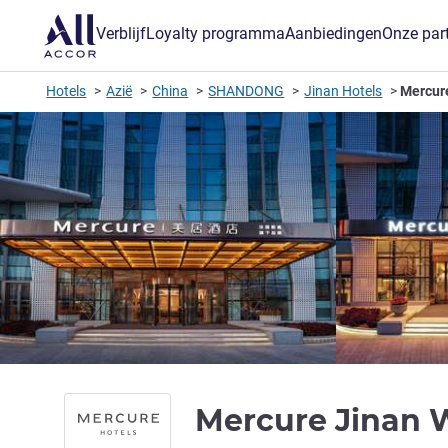
Verblijf
Loyalty programma
Aanbiedingen
Onze par
Hotels
Azië
China
SHANDONG
Jinan Hotels
Mercure
Mercure Jinan 