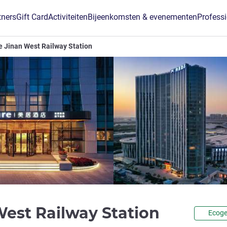
tners
Gift Card
Activiteiten
Bijeenkomsten & evenementen
Profess
 Jinan West Railway Station
4 sterr
West Railway Station
Ecoge