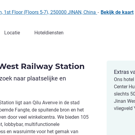
in, 1st Floor (Floors 5-7), 250000 JINAN, China
-
Bekijk de kaart
Locatie
Hoteldiensten
West Railway Station
Extras v
 zoek naar plaatselijke en
Ons hotel 
Center Hua
slechts 5
Jinan Wes
ation ligt aan Qilu Avenve in de stad
vliegveld
beroemde Fangte, de spuitende bron en het
n door veel winkelcentra. We bieden 105
, lobbybar, multifunctionele
ness en wasruimte voor het gemak van