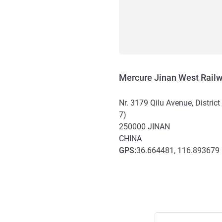
Mercure Jinan West Railw
Nr. 3179 Qilu Avenue, District 
7)
250000
JINAN
CHINA
GPS
:
36.664481, 116.893679
Toegang en transport