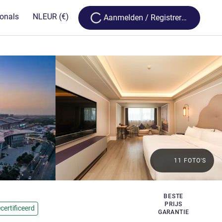
Loading...
ionals
NL
EUR
(€)
Aanmelden / Registreren
11 FOTO'S
BESTE
en
PRIJS
certificeerd
GARANTIE