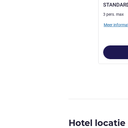
STANDARD 
3 pers. max
Meer informat
Pagina
1
van
4
,
Hotel locatie