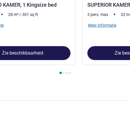
KAMER, 1 Kingsize bed
SUPERIOR KAMER, 
28
m²
/
301
sq ft
3 pers. max
32
m
ie
Meer informatie
Zie beschikbaarheid
Zie bes
 Kamer 1 : STANDARD KAMER, 1 Kingsize bed , Kamer 2 : SUPER