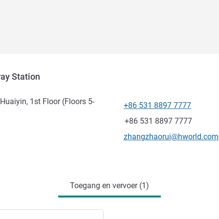
ay Station
Huaiyin, 1st Floor (Floors 5-
+86 531 8897 7777
Telefoon
Fax
+86 531 8897 7777
E-mailadres voor contact
zhangzhaorui@hworld.com
Toegang en vervoer (1)