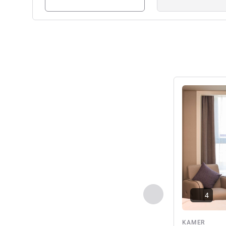
Meer informat
Vorige - Kamer
4
KAMER