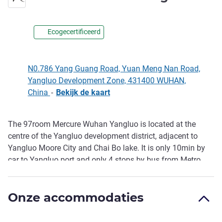
Ecogecertificeerd
N0.786 Yang Guang Road, Yuan Meng Nan Road,
Yangluo Development Zone, 431400 WUHAN,
China
-
Bekijk de kaart
The 97room Mercure Wuhan Yangluo is located at the
Omschrijving
centre of the Yangluo development district, adjacent to
Yangluo Moore City and Chai Bo lake. It is only 10min by
car to Yangluo port and only 4 stops by bus from Metro
Line 21 Yangluo Development District Station. The hotel
features a restaurant, lobby bar, multipurpose meeting
Onze accommodaties
rooms, gym and self service laundry to provide
convenience to our guests. The ambience of the hotel
allows guests to feel totally at home.