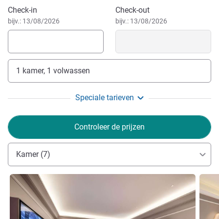
Boek dit hotel
Check-in
Check-out
bijv.: 13/08/2026
bijv.: 13/08/2026
1 kamer, 1 volwassen
Speciale tarieven
Controleer de prijzen
Kamer (7)
Meer informatie
Meer i