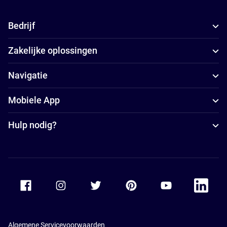
Bedrijf
Zakelijke oplossingen
Navigatie
Mobiele App
Hulp nodig?
Accor Facebook
Accor Instagram
Accor Twitter
Accor Pinterest
Accor Youtube
Accor Li
Algemene Servicevoorwaarden