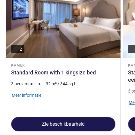
2
KAMER
KA
Standard Room with 1 kingsize bed
St
ee
3 pers. max
32
m²
/
344
sq ft
3 p
Meer informatie
Mee
Zie beschikbaarheid