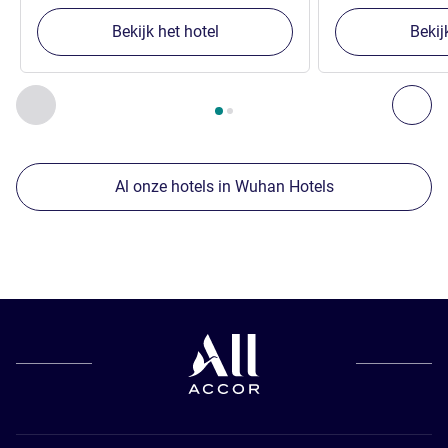
Bekijk het hotel
Bekij
Pagina
1
van
2
, Onze andere etablissementen in de buurt 1 :,
Vorige - Onze andere etablissementen in de buurt
Vol
Al onze hotels in Wuhan Hotels