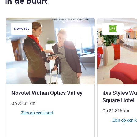
in de buurt
Novotel Wuhan Optics Valley
ibis Styles W
Square Hotel
Op
25.32
km
Op
26.816
km
Zien op een kaart
Zien op een 