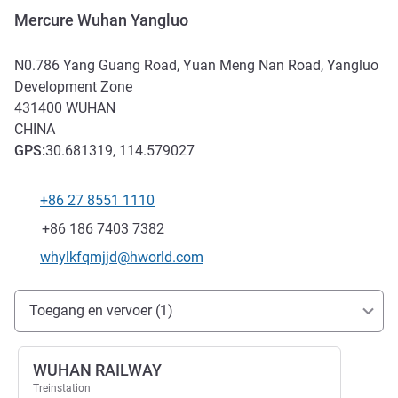
Mercure Wuhan Yangluo
N0.786 Yang Guang Road, Yuan Meng Nan Road, Yangluo
Development Zone
431400
WUHAN
CHINA
GPS
:
30.681319, 114.579027
+86 27 8551 1110
Telefoon
Fax
+86 186 7403 7382
E-mailadres voor contact
whylkfqmjjd@hworld.com
Toegang en transport
Toegang en vervoer (1)
WUHAN RAILWAY
Treinstation