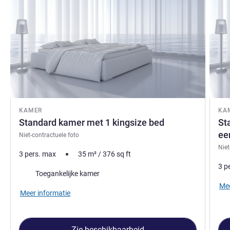
KAMER
KA
Standard kamer met 1 kingsize bed
St
ee
Niet-contractuele foto
Niet
3 pers. max
35
m²
/
376
sq ft
3 p
Toegankelijke kamer
Mee
Meer informatie
Zie beschikbaarheid