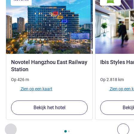
Novotel Hangzhou East Railway
Ibis Styles H
4 sterren
Station
Op
426
m
Op
2.818
km
Zien op een kaart
Zien op een 
Bekijk het hotel
Bekij
Pagina
1
van
2
, Onze andere etablissementen in de buurt 1 :,
Vorige - Onze andere etablissementen in de buurt
Vol