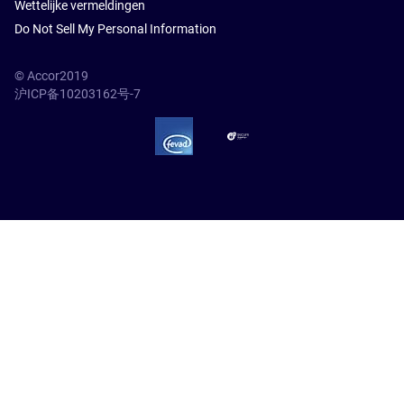
Wettelijke vermeldingen
Do Not Sell My Personal Information
© Accor2019
沪ICP备10203162号-7
SSL Secure – globalSign