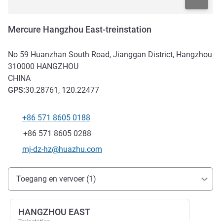
Mercure Hangzhou East-treinstation
No 59 Huanzhan South Road, Jianggan District, Hangzhou
310000
HANGZHOU
CHINA
GPS
:
30.28761, 120.22477
+86 571 8605 0188
Telefoon
Fax
+86 571 8605 0288
E-mailadres voor contact
mj-dz-hz@huazhu.com
Toegang en transport
Toegang en vervoer (1)
HANGZHOU EAST