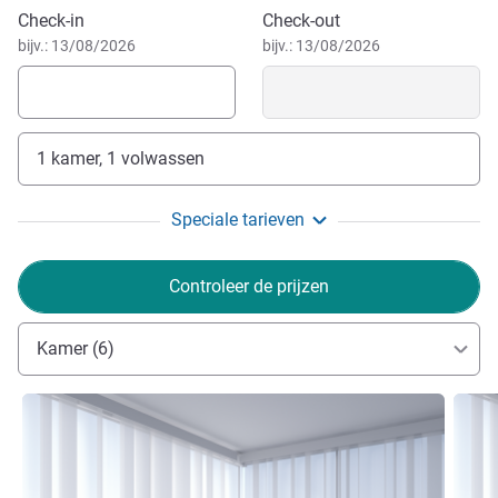
Boek dit hotel
Check-in
Check-out
bijv.: 13/08/2026
bijv.: 13/08/2026
1 kamer, 1 volwassen
Speciale tarieven
Controleer de prijzen
Kamer (6)
Meer informatie
Meer i