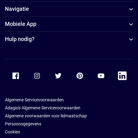
Navigatie
Mobiele App
Hulp nodig?
Accor Facebook
Accor Instagram
Accor Twitter
Accor Pinterest
Accor Youtube
Accor Li
Algemene Servicevoorwaarden
Adagio's Algemene Servicevoorwaarden
Algemene voorwaarden voor lidmaatschap
Persoonsgegevens
Cookies