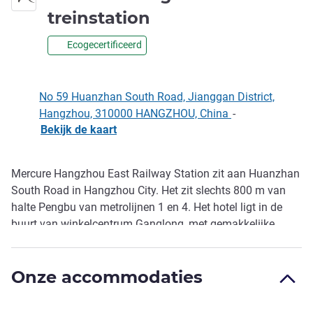
4 sterren
treinstation
Ecogecertificeerd
No 59 Huanzhan South Road, Jianggan District,
Hangzhou, 310000 HANGZHOU, China
-
Bekijk de kaart
Mercure Hangzhou East Railway Station zit aan Huanzhan
Omschrijving
South Road in Hangzhou City. Het zit slechts 800 m van
halte Pengbu van metrolijnen 1 en 4. Het hotel ligt in de
buurt van winkelcentrum Ganglong, met gemakkelijke
toegang tot het West Lake en het Xix i-moeras. Het heeft
116 kamers, een restaurant-cafetaria, lobbybar,
Onze accommodaties
multifunctionele vergaderruimten, 24-uurs fitnessruimte en
wasruimte voor het gemak van onze gasten. De ideale
keuze voor zakenreizigers en vakantiegangers.