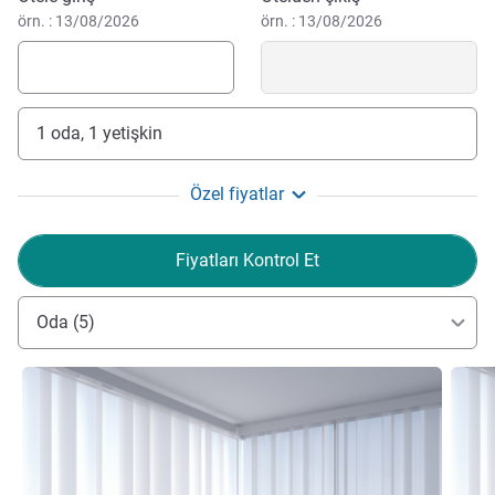
örn. : 13/08/2026
örn. : 13/08/2026
1 oda, 1 yetişkin
Özel fiyatlar
Fiyatları Kontrol Et
Oda (5)
Ayrıntıları göster
Ayrıntı