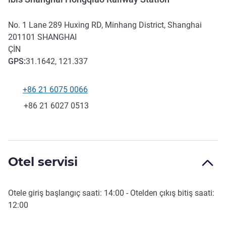
No. 1 Lane 289 Huxing RD, Minhang District, Shanghai
201101
SHANGHAI
ÇIN
GPS
:
31.1642, 121.337
+86 21 6075 0066
Telefon
Faks
+86 21 6027 0513
Otel servisi
Otele giriş başlangıç saati:
14:00
- Otelden çıkış bitiş saati:
12:00