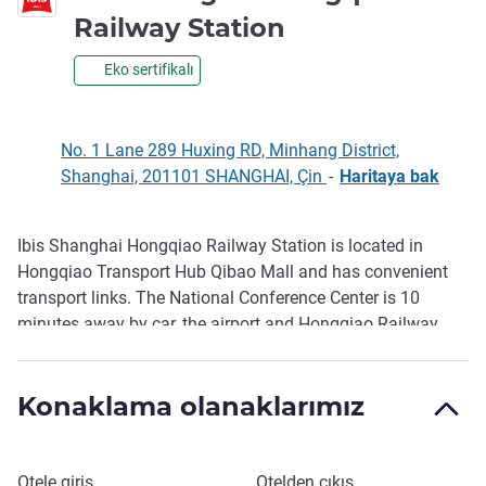
3 yıldız
Railway Station
Eko sertifikalı
No. 1 Lane 289 Huxing RD, Minhang District,
Shanghai, 201101 SHANGHAI, Çin
-
Haritaya bak
Ibis Shanghai Hongqiao Railway Station is located in
Açıklama
Hongqiao Transport Hub Qibao Mall and has convenient
transport links. The National Conference Center is 10
minutes away by car, the airport and Hongqiao Railway
Station are eight minutes away by car, Cade Qibao
Shopping Plaza is a five minute walk away and Qibao
Konaklama olanaklarımız
Ancient Town a 15 minute walk.
Bu otelde rezervasyon yaptırın
Otele giriş
Otelden çıkış