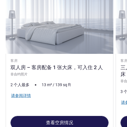
客房
客
双人房 – 客房配备 1 张大床，可入住 2 人
三
床
非合约照片
非
2 个人最多
13
m²
/
139
sq ft
3 
请参阅详情
请
查看空房情况