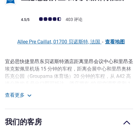
客户意见评级 (ALL 评级)
403 评论
4.5/5
Allee Pre Caillat, 01700 贝诺斯特, 法国
-
查看地图
宜必思快捷里昂东贝诺斯特酒店距离里昂会议中心和里昂圣
描述
埃克絮佩里机场 15 分钟的车程，距离会展中心和里昂奥林
匹克公园（Groupama 体育场）20 分钟的车程，从 A42 高
速公路的 5 号出口即可抵达。酒店拥有 40 间空调客房和 1
个免费的封闭式停车场。提供无线网络。
查看更多
宜必思预算里昂东贝诺斯特酒店
距离里昂市中心、中世纪城市佩鲁日、维拉尔雷东布鸟类公
园 20 分钟路程，距离米利贝尔乔纳吉大公园仅 5 分钟路
程。
我们的客房
宜必思快捷里昂东贝诺斯特酒店的全体工作人员热情欢迎