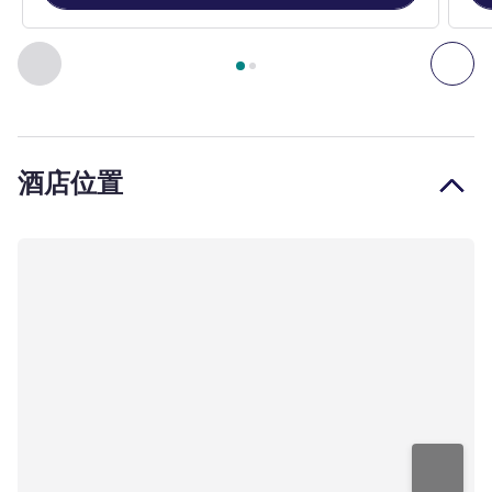
第
1
页，共
2
页
, 客房 1 : 双人房 – 客房配备 1 张大床，可入
上一个 - 客房
下一
酒店位置