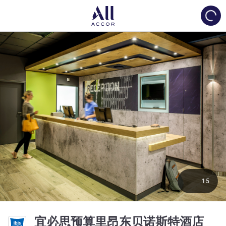
Load
15
2 星
宜必思预算里昂东贝诺斯特酒店