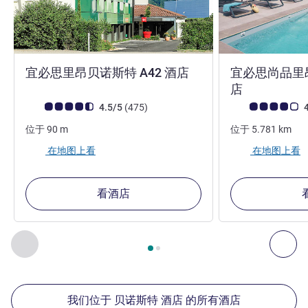
3 星
宜必思里昂贝诺斯特 A42 酒店
宜必思尚品里
3 星
店
客户意见评级 (ALL 评级)
评论
客户意见评级 (ALL
4.5/5
(475
)
4
位于
90
m
位于
5.781
km
在地图上看
在地图上看
看酒店
第
1
页，共
2
页
, 我们在附近的其他酒店 1 :, 我们在附近的其他酒
上一个 - 我们在附近的其他酒店
下
我们位于 贝诺斯特 酒店 的所有酒店