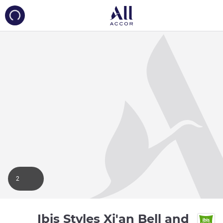
ing...
2
Ibis Styles Xi'an Bell and