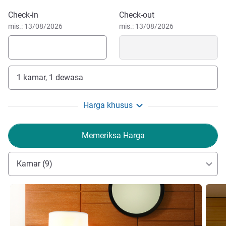
Pesan hotel ini
Check-in
Check-out
mis.: 13/08/2026
mis.: 13/08/2026
1 kamar, 1 dewasa
Harga khusus
Memeriksa Harga
Kamar (9)
Lihat detail
Lihat d