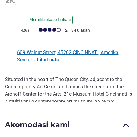
bintang 4,5
Memiliki ekosertifikasi
Catatan tamu Avis (Peringkat ALL)
2.134 ulasan
4.0/5
609 Walnut Street, 45202 CINCINNATI, Amerika
Serikat
-
Lihat peta
Situated in the heart of The Queen City, adjacent to the
Deskripsi
Contemporary Art Center and across the street from the
Aronoff Center for the Arts, 21c Museum Hotel Cincinnati is
a multi-venue contemporary art museum, an award-
winning 156-room boutique hotel and home of Metropole
restaurant. Stay with us and the iconic Yellow Penguin.
Akomodasi kami