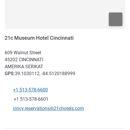
21c Museum Hotel Cincinnati
609 Walnut Street
45202
CINCINNATI
AMERIKA SERIKAT
GPS
:
39.1030112, -84.5120188999
+1 513-578-6600
Telepon
Fax
+1 513-578-6601
Email kontak
cincy.reservations@21chotels.com