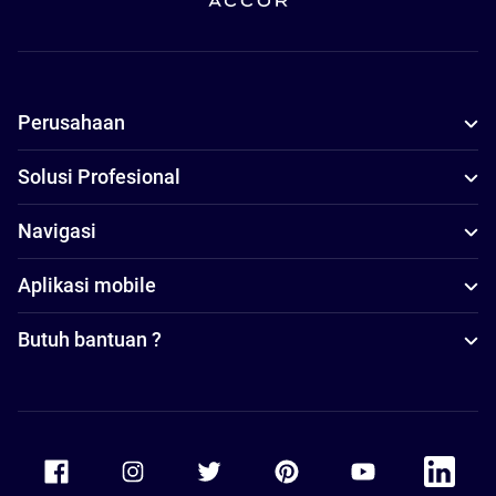
Perusahaan
Solusi Profesional
Navigasi
Aplikasi mobile
Butuh bantuan ?
Accor Facebook
Accor Instagram
Accor Twitter
Accor Pinterest
Accor Youtube
Accor Li