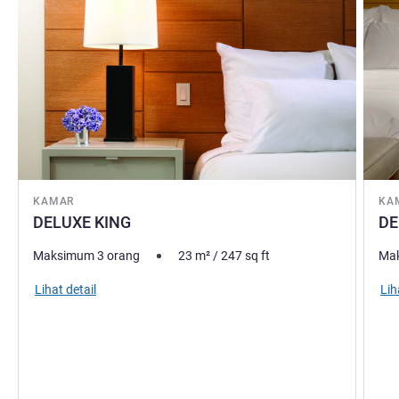
KAMAR
KA
DELUXE KING
DE
Maksimum 3 orang
23
m²
/
247
sq ft
Mak
Lihat detail
Lih