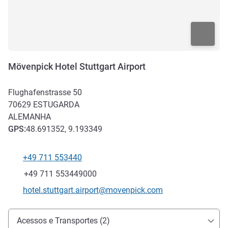
Mövenpick Hotel Stuttgart Airport
Flughafenstrasse 50
70629
ESTUGARDA
ALEMANHA
GPS
:
48.691352, 9.193349
+49 711 553440
Telefone
Fax
+49 711 553449000
E-mail de contacto
hotel.stuttgart.airport@movenpick.com
Acesso e transporte
Acessos e Transportes (2)