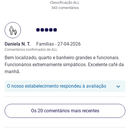
Classificação ALL
343 comentários
Nota clientes Avis 5.0/5
Daniela N. T.
Famílias -
27-04-2026
Comentários confirmados de ALL
Bem localizado, quarto e banheiro grandes e funcionais.
Funcionários extremamente simpáticos. Excelente café da
manhã.
O nosso hot
O nosso estabelecimento respondeu à avaliação
Os 20 comentários mais recentes