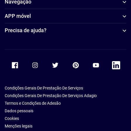
Navegação
APP móvel
Precisa de ajuda?
Accor Facebook
Accor Instagram
Accor Twitter
Accor Pinterest
Accor Youtube
Accor Li
Condições Gerais De Prestação De Serviços
Condições Gerais De Prestação De Serviços Adagio
Termos e Condições de Adesão
Dados pessoais
Cookies
Menções legais