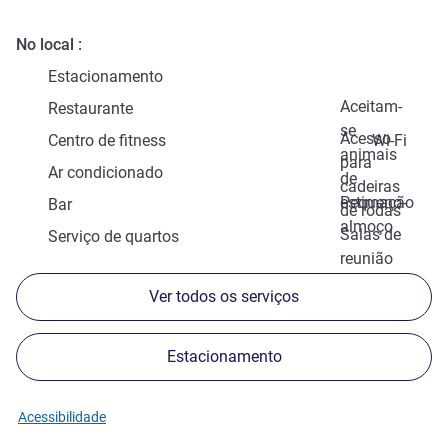
No local
Estacionamento
Aceitam-
Restaurante
se
Acesso
Centro de fitness
Wi-Fi
animais
para
Ar condicionado
de
cadeiras
estimação
Pequeno-
Bar
de rodas
almoço
Salas de
Serviço de quartos
reunião
Ver todos os serviços
Estacionamento
Acessibilidade