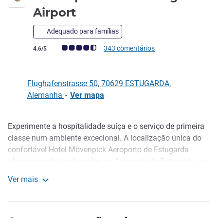
Airport
Adequado para famílias
Nota clientes Avis (Classificação ALL)
343 comentários
4.6/5
Flughafenstrasse 50, 70629 ESTUGARDA,
Alemanha
-
Ver mapa
Experimente a hospitalidade suíça e o serviço de primeira
Descrição
classe num ambiente excecional. A localização única do
confortável Hotel Mövenpick Aeroporto de Estugarda
oferece excelentes ligações ao Aeroporto de Estugarda, ao
Centro de Exposições de Estugarda e ao ICS Estugarda.
Ver mais
Este exclusivo hotel de negócios conta com um excecional
Mövenpick Hotel Stuttgart Airport
design de interiores de Matteo Thun.
Comece o dia com um generoso pequeno-almoço de