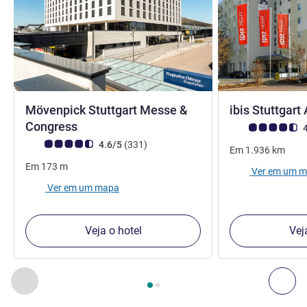
Mövenpick Stuttgart Messe &
ibis Stuttgart
4 estrelas
Congress
Nota clientes Avi
4
Nota clientes Avis (Classificação ALL)
comentários
4.6/5
(331
)
Em
1.936
km
Em
173
m
Ver em um 
Ver em um mapa
Veja o hotel
Vej
Página
1
de
2
, Os nossos outros estabelecimentos nas proxim
Anterior - Os nossos outros estabelecimentos nas proxim
Seg