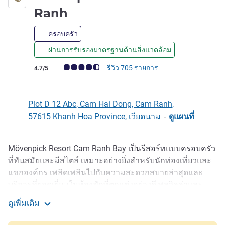
5 ดาว
Ranh
ครอบครัว
ผ่านการรับรองมาตรฐานด้านสิ่งแวดล้อม
คะแนนความคิดเห็นจากแขก (เรทติ้งบน ALL)
รีวิว 705 รายการ
4.7/5
Plot D 12 Abc, Cam Hai Dong, Cam Ranh,
57615 Khanh Hoa Province, เวียดนาม
-
ดูแผนที่
Mövenpick Resort Cam Ranh Bay เป็นรีสอร์ทแบบครอบครัว
รายละเอียด
ที่ทันสมัยและมีสไตล์ เหมาะอย่างยิ่งสำหรับนักท่องเที่ยวและ
แขกองค์กร เพลิดเพลินไปกับความสะดวกสบายล่าสุดและ
บริการที่ยอดเยี่ยมในห้องพักที่ตกแต่งอย่างดี พูลวิลล่าและ
อพาร์ตเมนต์ สิ่งอำนวยความสะดวกหลากหลายภายใน
ดูเพิ่มเติม
รีสอร์ทตอบโจทย์ความต้องการของทุกคนในครอบครัว โดย
Mövenpick Resort Cam Ranh
เป็นจุดหมายปลายทางที่ครบครันและตั้งอยู่บนชายหาด