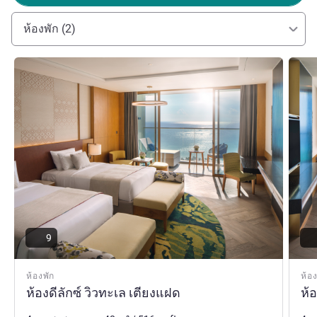
สามารถเที่ยวชมธรรมชาติในบริเวณใกล้เคียง เช่น Núi Chúa
National Park ที่ตั้งอยู่ในจังหวัด Ninh Thuan ทางตอนใต้ มา
ห้องพัก (2)
ค้นพบเสน่ห์ของเอเชียตะวันออกเฉียงใต้กับเรา
Mr Bruno HUBER ฝ่ายบริหารโรงแรม
ดูรายละเอียด
ดูรายล
9
ห้องพัก
ห้อง
ห้องดีลักซ์ วิวทะเล เตียงแฝด
ห้อ