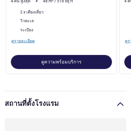
4 คน สูงสุด
48
m²
/
516
sq ft
4 ค
เครื่องนอน
เคร
2 x เตียงเดี่ยว
วิว:
วิว:
วิวทะเล
โรงแรมที่มีห้องพักมากที่สุด:
โรงแ
ระเบียง
ดูรายละเอียด
ดูร
ดูความพร้อมบริการ
สถานที่ตั้งโรงแรม