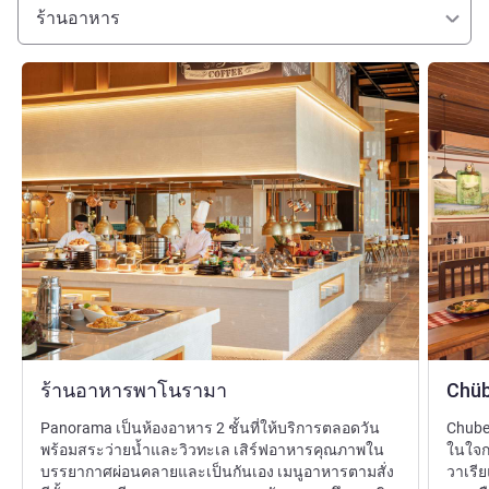
ร้านอาหาร
ดูรายละเอียด
ดูรายละเ
ร้านอาหารพาโนรามา
Chüb
Panorama เป็นห้องอาหาร 2 ชั้นที่ให้บริการตลอดวัน
Chubel
พร้อมสระว่ายน้ำและวิวทะเล เสิร์ฟอาหารคุณภาพใน
ในใจก
บรรยากาศผ่อนคลายและเป็นกันเอง เมนูอาหารตามสั่ง
วาเรีย