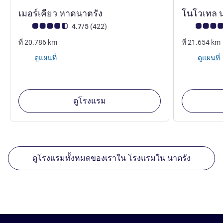
4 ดาว
เมอร์เคียว หาดนาตรัง
โนโวเทล 
คะแนนความคิดเห็นจากแขก (เรทติ้งบน ALL)
รีวิว รายการ
คะแนนความคิ
4.7/5
(422
)
ที่
20.786
km
ที่
21.654
km
ดูแผนที่
ดูแผนที่
ดูโรงแรม
ดูโรงแรมทั้งหมดของเราใน โรงแรมใน นาตรัง