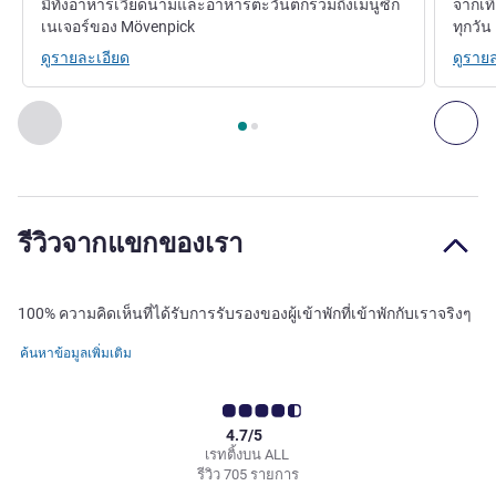
มีทั้งอาหารเวียดนามและอาหารตะวันตกรวมถึงเมนูซิก
จากเท
เนเจอร์ของ Mövenpick
ทุกวัน
ดูรายละเอียด
ดูราย
หน้า
1
จาก
2
, ห้องอาหาร 1 : ร้านอาหารพาโนรามา , ห้องอาหาร
ก่อนหน้า - ห้องอาหาร
ถัด
รีวิวจากแขกของเรา
100% ความคิดเห็นที่ได้รับการรับรองของผู้เข้าพักที่เข้าพักกับเราจริงๆ
ค้นหาข้อมูลเพิ่มเติม
4.7/5
เรทติ้งบน ALL
รีวิว 705 รายการ